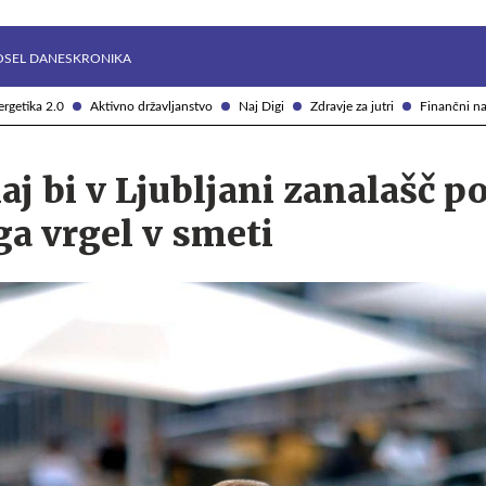
Želite prejemati e-novice?
Uživajmo pametno
OSEL DANES
KRONIKA
rgetika 2.0
Aktivno državljanstvo
Naj Digi
Zdravje za jutri
Finančni na
j bi v Ljubljani zanalašč p
ga vrgel v smeti