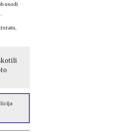
ob usodi
l.
ktoratu,
skotili
oto
licija