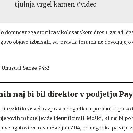
tjulnja vrgel kamen #video
fijo domnevnega storilca v kolesarskem dresu, zaradi če
ovo objavo izbrisali, saj pravila foruma ne dovoljujejo 
ih naj bi bil direktor v podjetju Pa
enia vzklilo še več razprav o dogodku, uporabniki pa so
egovih prijateljev že identificirali. Moški, ki naj bi po
ihove ugotovitve res državljan ZDA, od dogodka pa si je z