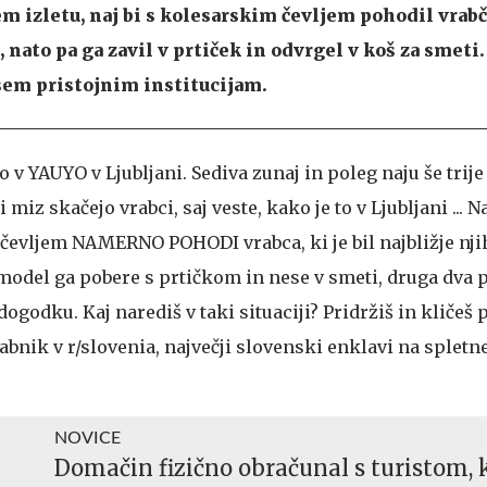
 izletu, naj bi s kolesarskim čevljem pohodil vrabčk
, nato pa ga zavil v prtiček in odvrgel v koš za smeti.
sem pristojnim institucijam.
 v YAUYO v Ljubljani. Sediva zunaj in poleg naju še trije 
i miz skačejo vrabci, saj veste, kako je to v Ljubljani ... 
evljem NAMERNO POHODI vrabca, ki je bil najbližje nji
, model ga pobere s prtičkom in nese v smeti, druga dva p
ogodku. Kaj narediš v taki situaciji? Pridržiš in kličeš p
abnik v r/slovenia, največji slovenski enklavi na sple
NOVICE
Domačin fizično obračunal s turistom, k