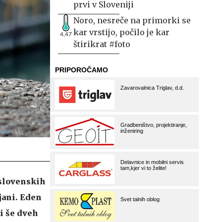
prvi v Sloveniji
Noro, nesreče na primorki se
kar vrstijo, počilo je kar
4,47
štirikrat #foto
 slovenskih
jani. Eden
bi še dveh