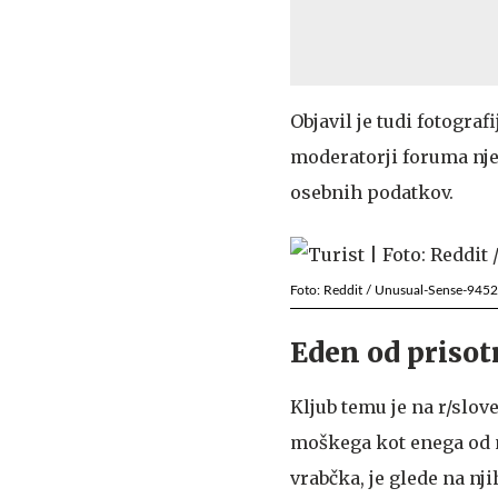
Objavil je tudi fotogra
moderatorji foruma njeg
osebnih podatkov.
Foto: Reddit / Unusual-Sense-9452
Eden od prisotn
Kljub temu je na r/slov
moškega kot enega od nj
vrabčka, je glede na nj