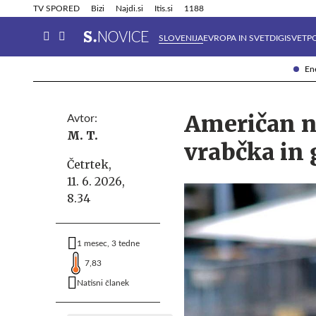
Info in obvestila
Tehnik
TV SPORED
Bizi
Najdi.si
Itis.si
1188
SLOVENIJA
EVROPA IN SVET
DIGISVET
P
Ene
Američan na
Avtor:
M. T.
vrabčka in 
Četrtek,
11. 6. 2026,
8.34
1 mesec, 3 tedne
7,83
Natisni članek