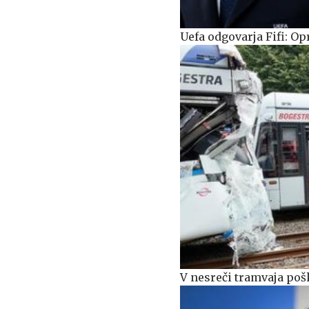
Uefa odgovarja Fifi: Op
V nesreči tramvaja pošk