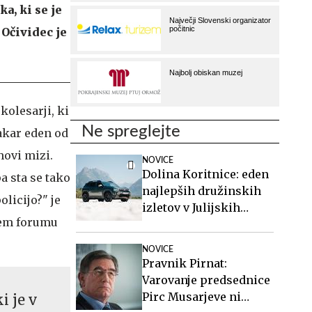
a, ki se je
 Očividec je
kolesarji, ki
Ne spreglejte
Nakar eden od
hovi mizi.
NOVICE
Dolina Koritnice: eden
a sta se tako
najlepših družinskih
olicijo?" je
izletov v Julijskih
tnem forumu
Alpah
NOVICE
Pravnik Pirnat:
Varovanje predsednice
Pirc Musarjeve ni
i je v