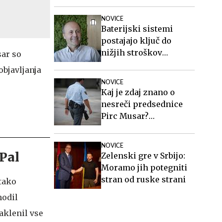
zakonito
NOVICE
Baterijski sistemi
postajajo ključ do
nižjih stroškov
sar so
elektrike v podjetjih
objavljanja
NOVICE
Kaj je zdaj znano o
nesreči predsednice
Pirc Musar?
Poškodovan je tudi
policist.
NOVICE
yPal
Zelenski gre v Srbijo:
Moramo jih potegniti
stran od ruske strani
 tako
hodil
aklenil vse