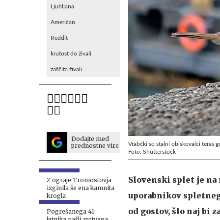
Ljubljana
Američan
Reddit
krutost do živali
zaščita živali
Dodajte med
Vrabčki so stalni obiskovalci teras g
prednostne vire
Foto: Shutterstock
Slovenski splet je na
Z ograje Tromostovja
izginila še ena kamnita
uporabnikov spletnega
krogla
od gostov, šlo naj bi 
Pogrešanega 41-
letnika našli mrtvega