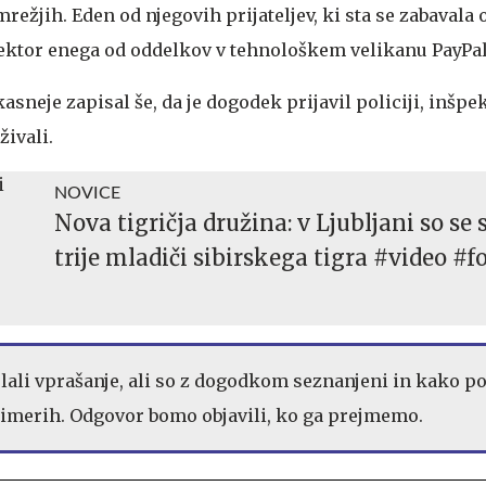
režjih. Eden od njegovih prijateljev, ki sta se zabavala 
direktor enega od oddelkov v tehnološkem velikanu PayPa
asneje zapisal še, da je dogodek prijavil policiji, inšpe
živali.
NOVICE
Nova tigričja družina: v Ljubljani so se 
trije mladiči sibirskega tigra #video #f
lali vprašanje, ali so z dogodkom seznanjeni in kako po
rimerih. Odgovor bomo objavili, ko ga prejmemo.