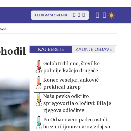
TELEKOM SLOVENIJE
sveti
ohodil
KAJ BERETE
ZADNJE OBJAVE
Golob trdil eno, številke
policije kažejo drugače
9,87
Konec veselja: Janković
preklical ukrep
7,38
Naša pevka odkrito
spregovorila o ločitvi: Bila je
5,25
njegova odločitev
Po Orbanovem padcu ostali
brez milijonov evrov, zdaj so
4,77