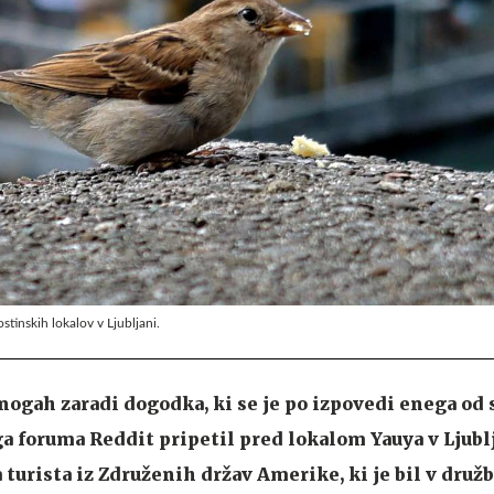
ostinskih lokalov v Ljubljani.
 nogah zaradi dogodka, ki se je po izpovedi enega od
 foruma Reddit pripetil pred lokalom Yauya v Ljubl
za turista iz Združenih držav Amerike, ki je bil v druž