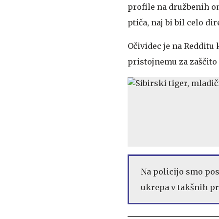
profile na družbenih om
ptiča, naj bi bil celo 
Očividec je na Redditu k
pristojnemu za zaščito 
Na policijo smo pos
ukrepa v takšnih p