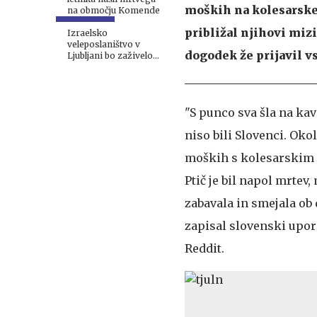
moških na kolesarskem
na območju Komende
približal njihovi mizi
Izraelsko
veleposlaništvo v
dogodek že prijavil v
Ljubljani bo zaživelo
septembra
"S punco sva šla na kavo
niso bili Slovenci. Okol
moških s kolesarskim č
Ptič je bil napol mrtev
zabavala in smejala ob d
zapisal slovenski upor
Reddit.