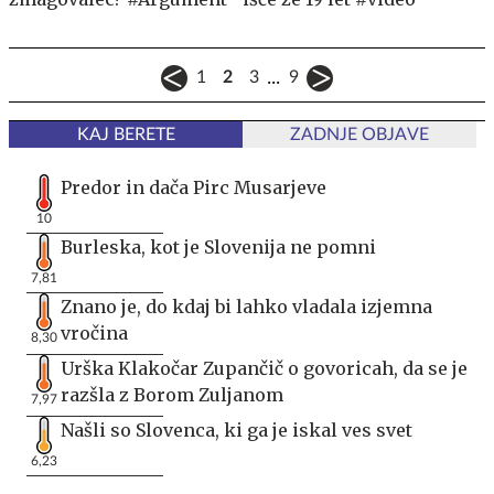
...
1
2
3
9
KAJ BERETE
ZADNJE OBJAVE
Predor in dača Pirc Musarjeve
10
Burleska, kot je Slovenija ne pomni
7,81
Znano je, do kdaj bi lahko vladala izjemna
vročina
8,30
Urška Klakočar Zupančič o govoricah, da se je
razšla z Borom Zuljanom
7,97
Našli so Slovenca, ki ga je iskal ves svet
6,23