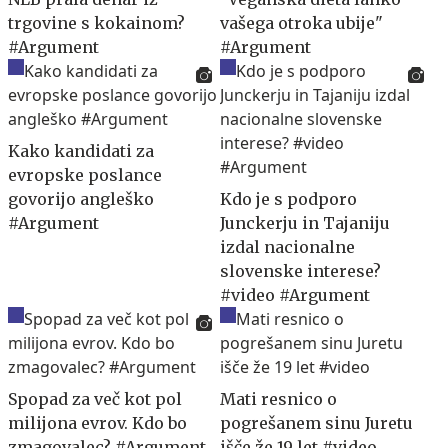
trgovine s kokainom?
vašega otroka ubije"
#Argument
#Argument
Kako kandidati za
evropske poslance
govorijo angleško
Kdo je s podporo
#Argument
Junckerju in Tajaniju
izdal nacionalne
slovenske interese?
#video #Argument
Spopad za več kot pol
Mati resnico o
milijona evrov. Kdo bo
pogrešanem sinu Juretu
zmagovalec? #Argument
išče že 19 let #video