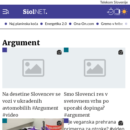
Telekom Slovenije
Naj planinska koča
Energetika 2.0
Ona-On.com
Gremo v hribe
Argument
Na desetine Slovencev se
Smo Slovenci res v
vozi v ukradenih
svetovnem vrhu po
avtomobilih #Argument
uporabi dopinga?
#video
#argument