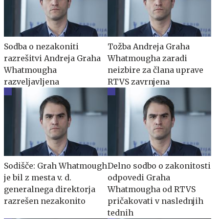
Sodba o nezakoniti
Tožba Andreja Graha
razrešitvi Andreja Graha
Whatmougha zaradi
Whatmougha
neizbire za člana uprave
razveljavljena
RTVS zavrnjena
Sodišče: Grah Whatmough
Delno sodbo o zakonitosti
je bil z mesta v. d.
odpovedi Graha
generalnega direktorja
Whatmougha od RTVS
razrešen nezakonito
pričakovati v naslednjih
tednih