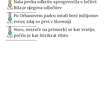
Naša pevka odkrito spregovorila o ločitvi:
Bila je njegova odločitev
5,36
Po Orbanovem padcu ostali brez milijonov
evrov, zdaj so prvi v Sloveniji
4,91
Noro, nesreče na primorki se kar vrstijo,
počilo je kar štirikrat #foto
4,62