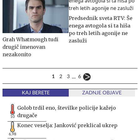
Predsednik sveta RTV: Še
enega avtogola si ta hiša
po treh letih agonije ne
Grah Whatmough tudi
zasluži
drugič imenovan
nezakonito
...
1
2
3
6
KAJ BERETE
ZADNJE OBJAVE
Golob trdil eno, številke policije kažejo
drugače
10
Konec veselja: Janković preklical ukrep
6,98