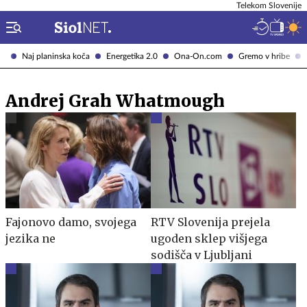
Telekom Slovenije
Naj planinska koča
Energetika 2.0
Ona-On.com
Gremo v hribe
Andrej Grah Whatmough
Fajonovo damo, svojega
RTV Slovenija prejela
jezika ne
ugoden sklep višjega
sodišča v Ljubljani