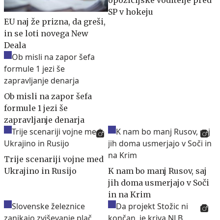
opozicijske voditelje pred
SP v hokeju
EU naj že prizna, da greši,
in se loti novega New
Deala
Ob misli na zapor šefa
formule 1 jezi še
zapravljanje denarja
Trije scenariji vojne med
Ukrajino in Rusijo
K nam bo manj Rusov, saj
jih doma usmerjajo v Soči
in na Krim