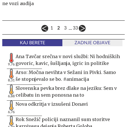
ne vozi audija
...
1
2
3
33
KAJ BERETE
ZADNJE OBJAVE
Ana Tavčar srečna v novi službi: Ni hodniških
govoric, kavic, šušljanja, igric in politike
9,76
Arso: Močna nevihta v Sežani in Pivki. Samo
še stopnjevalo se bo. #animacija
8,31
Slovenska pevka brez dlake na jeziku: Sem v
celibatu in sem ponosna na to
6,88
Nova odkritja v izsušeni Donavi
6,76
Rok Snežič policiji naznanil sum storitve
kaznivega dejanja Roberta Goloba