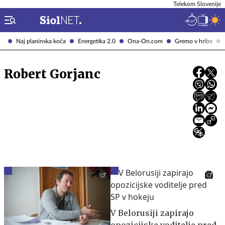
Telekom Slovenije
Naj planinska koča
Energetika 2.0
Ona-On.com
Gremo v hribe
Robert Gorjanc
V Belorusiji zapirajo