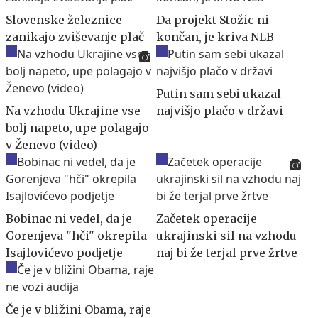
Slovenske železnice
Da projekt Stožic ni
zanikajo zviševanje plač
končan, je kriva NLB
Putin sam sebi ukazal
Na vzhodu Ukrajine vse
najvišjo plačo v državi
bolj napeto, upe polagajo
v Ženevo (video)
Bobinac ni vedel, da je
Začetek operacije
Gorenjeva "hči" okrepila
ukrajinski sil na vzhodu
Isajlovićevo podjetje
naj bi že terjal prve žrtve
Če je v bližini Obama, raje