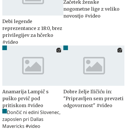
Začetek ženske
nogometne lige z veliko
novostjo #video
Debi legende
reprezentance z 18:0, brez
privilegijev za hčerko
#video
Anamarija Lampič s
Dobre želje Iličiću in:
puško prvič pod
"Pripravljen sem prevzeti
pritiskom #video
odgovornost" #video