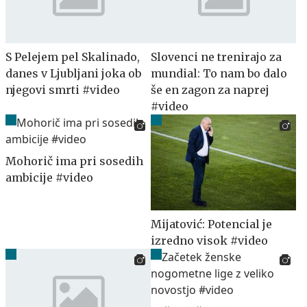
S Pelejem pel Skalinado,
Slovenci ne trenirajo za
danes v Ljubljani joka ob
mundial: To nam bo dalo
njegovi smrti #video
še en zagon za naprej
#video
Mohorič ima pri sosedih
ambicije #video
Mijatović: Potencial je
izredno visok #video