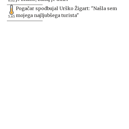
6,02
Pogačar spodbujal Urško Žigart: "Našla sem
mojega najljubšega turista"
5,65