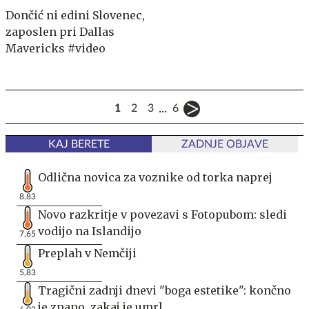
Dončić ni edini Slovenec,
zaposlen pri Dallas
Mavericks #video
...
1
2
3
6
KAJ BERETE
ZADNJE OBJAVE
Odlična novica za voznike od torka naprej
8,83
Novo razkritje v povezavi s Fotopubom: sledi
vodijo na Islandijo
7,65
Preplah v Nemčiji
5,83
Tragični zadnji dnevi "boga estetike": končno
je znano, zakaj je umrl