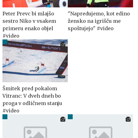
Peter Prevc bi mlajšo
"Napredujemo, kot edino
sestro Niko v vsakem
žensko na igrišču me
primeru enako objel
spoštujejo" #video
#video
Šmitek pred pokalom
Vitranc: V dveh dneh bo
proga v odličnem stanju
#video