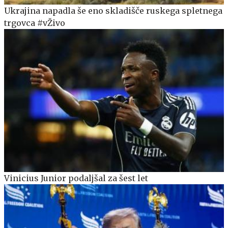
Ukrajina napadla še eno skladišče ruskega spletnega
trgovca #vŽivo
Vinicius Junior podaljšal za šest let