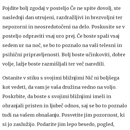
Pojdite bolj zgodaj v posteljo
Če ne spite dovolj, ste
naslednji dan utrujeni, razdražljivi in brezvoljni ter
nepozorni in neosredotočeni na delo. Poskusite se v
posteljo odpraviti vsaj uro prej. Če boste spali vsaj
sedem ur na noč, se bo to poznalo na vaši telesni in
psihični pripravljenosti. Bolj boste učinkoviti, dobre
volje, lažje boste razmišljali ter več naredili.
Ostanite v stiku s svojimi bližnjimi
Nič ni boljšega
kot vedeti, da vam je vaša družina vedno na voljo.
Poskrbite, da boste s svojimi bližnjimi imeli in
ohranjali pristen in ljubeč odnos, saj se bo to poznalo
tudi na vašem obnašanju. Posvetite jim pozornost, ki
si jo zaslužijo. Podarite jim lepo besedo, pogled,