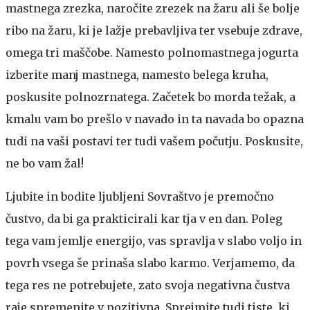
mastnega zrezka, naročite zrezek na žaru ali še bolje
ribo na žaru, ki je lažje prebavljiva ter vsebuje zdrave,
omega tri maščobe. Namesto polnomastnega jogurta
izberite manj mastnega, namesto belega kruha,
poskusite polnozrnatega. Začetek bo morda težak, a
kmalu vam bo prešlo v navado in ta navada bo opazna
tudi na vaši postavi ter tudi vašem počutju. Poskusite,
ne bo vam žal!
Ljubite in bodite ljubljeni
Sovraštvo je premočno
čustvo, da bi ga prakticirali kar tja v en dan. Poleg
tega vam jemlje energijo, vas spravlja v slabo voljo in
povrh vsega še prinaša slabo karmo. Verjamemo, da
tega res ne potrebujete, zato svoja negativna čustva
raje spremenite v pozitivna. Sprejmite tudi tiste, ki