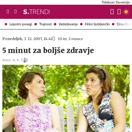
Telekom Slovenije
Lepotni posegi
Trajnost
Vedeževanje
Hišni ljubljenčki
Ona-On.
Ponedeljek, 3. 12. 2007, 14.42
10 let, 3 mesece
5 minut za boljše zdravje
Avtor:
A. K. T.
2