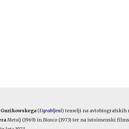
 Guzikowskega
(
Ugrabljeni
) temelji na avtobiografski
èra
Metulj
(1969) in
Bianco
(1973) ter na istoimenski film
iz leta 1973.