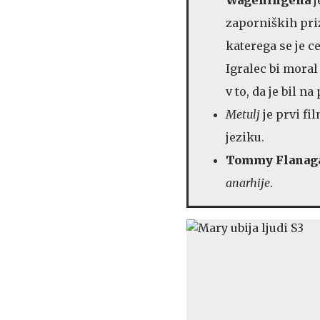
zaporniških pri
katerega se je 
Igralec bi moral
v to, da je bil n
Metulj
je prvi fi
jeziku.
Tommy Flanag
anarhije
.