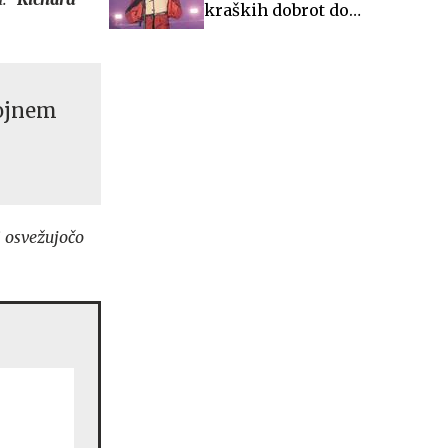
kraških dobrot do
glasbenih večerov in
zgodovine
pojnem
i osvežujočo