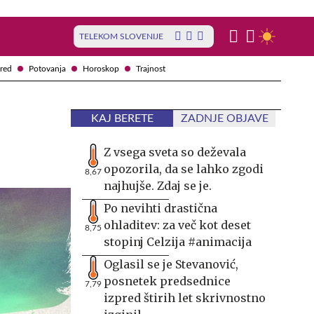
TELEKOM SLOVENIJE
red
Potovanja
Horoskop
Trajnost
KAJ BERETE
ZADNJE OBJAVE
Z vsega sveta so deževala
opozorila, da se lahko zgodi
8,67
najhujše. Zdaj se je.
Po nevihti drastična
ohladitev: za več kot deset
8,75
stopinj Celzija #animacija
Oglasil se je Stevanović,
posnetek predsednice
7,79
izpred štirih let skrivnostno