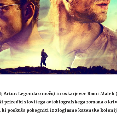
j Artur: Legenda o meču) in oskarjevec Rami Malek 
ši priredbi slovitega avtobiografskega romana o kri
ki poskuša pobegniti iz zloglasne kazenske kolonij