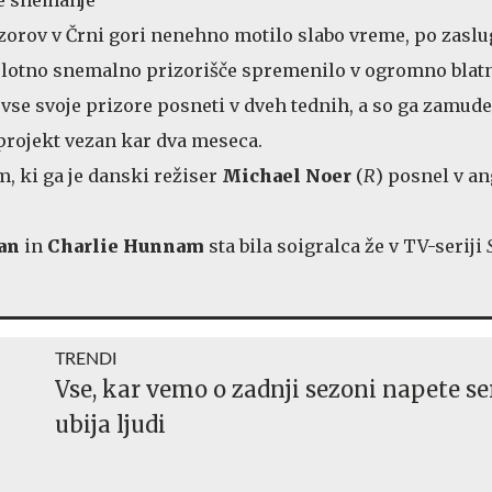
zorov v Črni gori nenehno motilo slabo vreme, po zaslu
celotno snemalno prizorišče spremenilo v ogromno blat
 vse svoje prizore posneti v dveh tednih, a so ga zamude 
a projekt vezan kar dva meseca.
lm, ki ga je danski režiser
Michael Noer
(
R
) posnel v a
an
in
Charlie Hunnam
sta bila soigralca že v TV-seriji
TRENDI
Vse, kar vemo o zadnji sezoni napete se
ubija ljudi