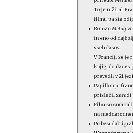
To je režiral
Fra
filmu pa sta odi
Roman
Metulj
ve
in eno od najbol
vseh časov.
V Franciji se je
knjig, do danes 
prevedli v 21 jez
Papillon je fran
prislužil zaradi
Film so snemali 
na mednarodnem 
Po besedah igra
Wageningena
j