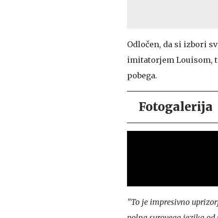
Odločen, da si izbori s
imitatorjem Louisom, t
pobega.
Fotogalerija
"To je impresivno uprizor
polna surovega jezika od 