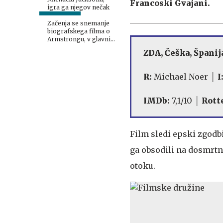
Francoski Gvajani.
igra ga njegov nečak
Začenja se snemanje
biografskega filma o
Armstrongu, v glavni
vlogi Austin Butler
ZDA, Češka, Španij
R:
Michael Noer
│ I
IMDb:
7,1/10 │
Rott
Film sledi epski zgodb
ga obsodili na dosmrtn
otoku.