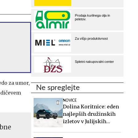
vdo za umor,
Ne spreglejte
Hudičevem
NOVICE
Dolina Koritnice: eden
najlepših družinskih
izletov v Julijskih
abne
Alpah