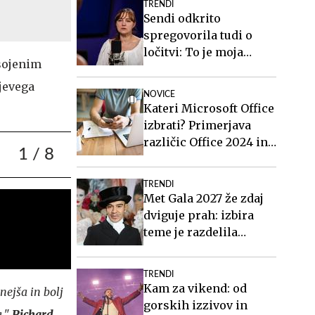
TRENDI
Sendi odkrito
spregovorila tudi o
ločitvi: To je moja
bsojenim
življenjska rana #video
jevega
NOVICE
Kateri Microsoft Office
izbrati? Primerjava
različic Office 2024 in
1
/ 8
Office 2021.
TRENDI
Met Gala 2027 že zdaj
dviguje prah: izbira
teme je razdelila
javnost
TRENDI
Kam za vikend: od
nejša in bolj
gorskih izzivov in
a."
Richard