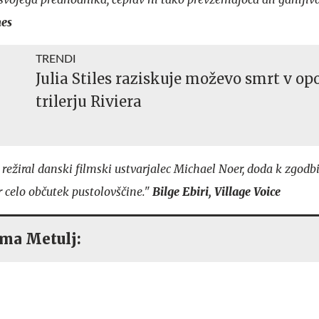
mes
TRENDI
Julia Stiles raziskuje moževo smrt v o
trilerju Riviera
je režiral danski filmski ustvarjalec Michael Noer, doda k zgodb
 celo občutek pustolovščine."
Bilge Ebiri, Village Voice
ma Metulj: