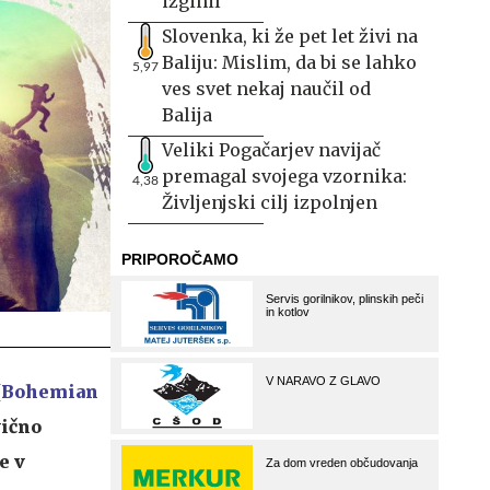
izginil
Slovenka, ki že pet let živi na
Baliju: Mislim, da bi se lahko
5,97
ves svet nekaj naučil od
Balija
Veliki Pogačarjev navijač
premagal svojega vzornika:
4,38
Življenjski cilj izpolnjen
(
Bohemian
vično
e v