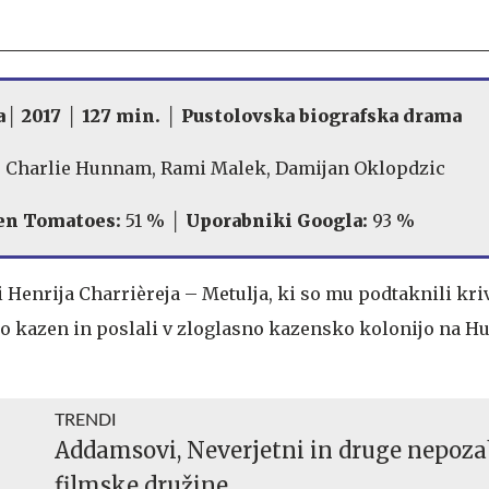
a│ 2017 │ 127 min. │ Pustolovska biografska drama
:
Charlie Hunnam, Rami Malek, Damijan Oklopdzic
en Tomatoes:
51 % │
Uporabniki Googla:
93 %
i Henrija Charrièreja – Metulja, ki so mu podtaknili kri
o kazen in poslali v zloglasno kazensko kolonijo na 
TRENDI
Addamsovi, Neverjetni in druge nepoz
filmske družine