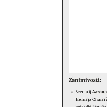
Zanimivosti:
Scenarij
Aarona
Henrija Charri
priredbi
Metulja