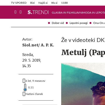
Info in obvestila
Tehnik
TV SPORED
Bizi
Najdi.si
Itis.si
1188
GLASBA IN FILM
SLAVNI
MODA IN LEPOT
Dober vid
Lepotni posegi
Ona-On.
Avtor:
Že v videoteki DK
Siol.net/ A. P. K.
Metulj (Pap
Sreda,
29. 5. 2019,
14.35
6 let, 9 mesecev
0,11
Natisni članek