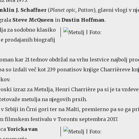
nklin J. Schaffner
(
Planet opic
,
Patton
), glavni vlogi v 
grala
Steve McQueen
in
Dustin Hoffman
.
lja za sodobno klasiko
je prodajanih biografij
 roman kar 21 tednov obdržal na vrhu lestvice najbolj pr
pa so izdali več kot 239 ponatisov knjige Charrièreve kn
ikov.
coski izraz za Metulja, Henri Charrière pa si je ta vzdev
 tetovaže metulja na njegovih prsih.
v Srbiji in Črni gori ter na Malti, premierno pa so ga pr
filmskem festivalu v Torontu septembra 2017.
lca
Yoricka van
e snemanje