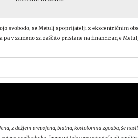
vojo svobodo, se Metulj spoprijatelji z ekscentričnim o
a pa v zameno za zaščito pristane na financiranje Metul
jena, z dežjem prepojena, blatna, kostolomna zgodba, še nasil
svojega predhodnika, čeprav ni tako prevzemajoča ali ganljiv