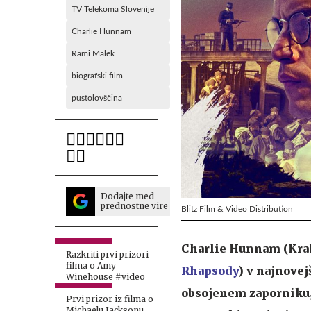
TV Telekoma Slovenije
Charlie Hunnam
Rami Malek
biografski film
pustolovščina
Dodajte med
prednostne vire
Blitz Film & Video Distribution
Charlie Hunnam (Kral
Razkriti prvi prizori
filma o Amy
Rhapsody
) v najnovej
Winehouse #video
obsojenem zaporniku, 
Prvi prizor iz filma o
Michaelu Jacksonu,