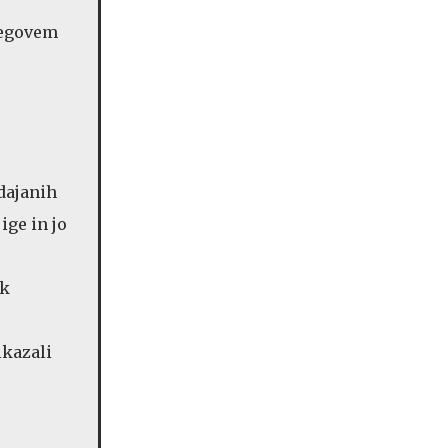
njegovem
odajanih
jige
in jo
ek
ikazali