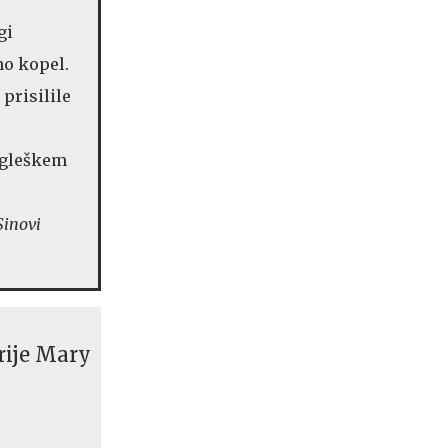
gi
no kopel.
prisilile
ngleškem
Sinovi
rije Mary