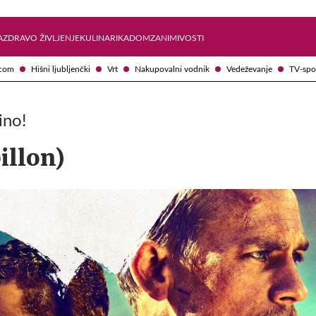
Želite prejemati e-novice?
Uživajmo pametno
A
ZDRAVO ŽIVLJENJE
KULINARIKA
DOM
ZANIMIVOSTI
com
Hišni ljubljenčki
Vrt
Nakupovalni vodnik
Vedeževanje
TV-spo
ino!
illon)