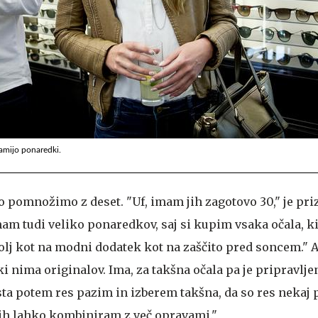
mamijo ponaredki.
o pomnožimo z deset. "Uf, imam jih zagotovo 30," je pri
am tudi veliko ponaredkov, saj si kupim vsaka očala, ki
olj kot na modni dodatek kot na zaščito pred soncem." A
ki nima originalov. Ima, za takšna očala pa je pripravlje
ista potem res pazim in izberem takšna, da so res nekaj
jih lahko kombiniram z več opravami."