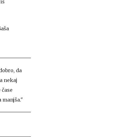
iš
dobro, da
a nekaj
e čase
a manjša."