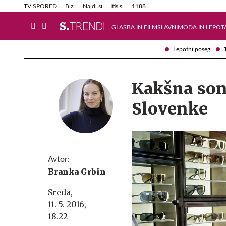
Info in obvestila
Tehnik
TV SPORED
Bizi
Najdi.si
Itis.si
1188
GLASBA IN FILM
SLAVNI
MODA IN LEPOT
Lepotni posegi
Kakšna son
Slovenke
Avtor:
Branka Grbin
Sreda,
11. 5. 2016,
18.22