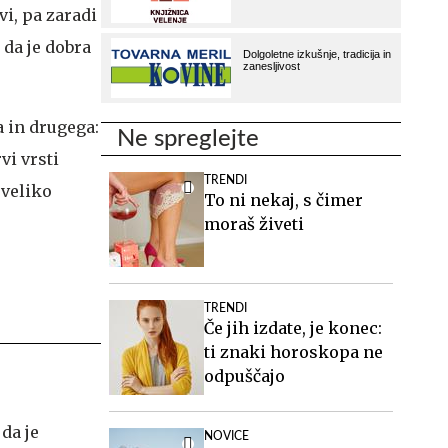
i, pa zaradi
 da je dobra
a in drugega:
Ne spreglejte
vi vrsti
TRENDI
 veliko
To ni nekaj, s čimer
moraš živeti
TRENDI
Če jih izdate, je konec:
ti znaki horoskopa ne
odpuščajo
 da je
NOVICE