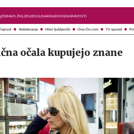
Želite prejemati e-novice?
Uživajmo pametno
A
ZDRAVO ŽIVLJENJE
KULINARIKA
DOM
ZANIMIVOSTI
Trajnost
Vedeževanje
Hišni ljubljenčki
Ona-On.com
TV-spored
Po
čna očala kupujejo znane