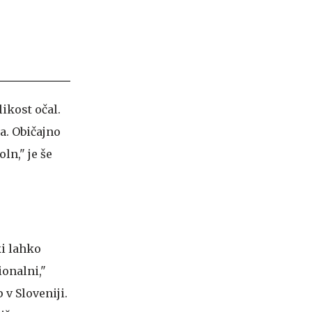
likost očal.
a. Običajno
ln," je še
ki lahko
ionalni,"
 v Sloveniji.