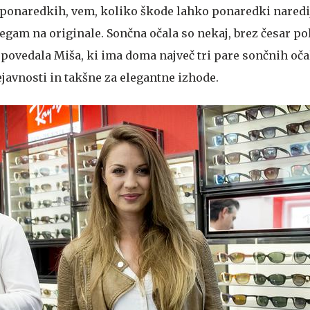
o ponaredkih, vem, koliko škode lahko ponaredki naredi
egam na originale. Sončna očala so nekaj, brez česar po
povedala Miša, ki ima doma največ tri pare sončnih očal
javnosti in takšne za elegantne izhode.