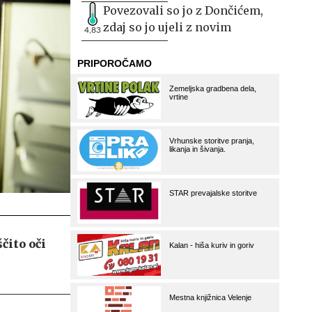
Povezovali so jo z Dončićem,
zdaj so jo ujeli z novim
4,83
čito oči