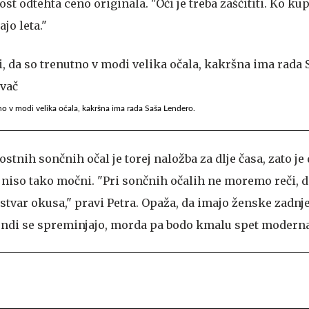
st odtehta ceno originala. "Oči je treba zaščititi. Ko kup
ajo leta."
no v modi velika očala, kakršna ima rada Saša Lendero.
tnih sončnih očal je torej naložba za dlje časa, zato je 
 niso tako močni. "Pri sončnih očalih ne moremo reči, d
 stvar okusa," pravi Petra. Opaža, da imajo ženske zadnj
trendi se spreminjajo, morda pa bodo kmalu spet modern