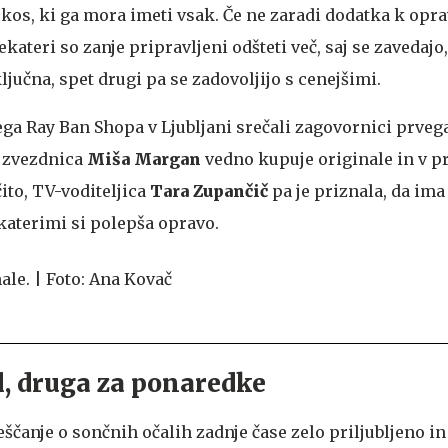
kos, ki ga mora imeti vsak. Če ne zaradi dodatka k oprav
kateri so zanje pripravljeni odšteti več, saj se zavedajo,
ljučna, spet drugi pa se zadovoljijo s cenejšimi.
ga Ray Ban Shopa v Ljubljani srečali zagovornici prveg
 zvezdnica
Miša Margan
vedno kupuje originale in v pr
ito, TV-voditeljica
Tara Zupančič
pa je priznala, da ima
 katerimi si polepša opravo.
l, druga za ponaredke
eščanje o sončnih očalih zadnje čase zelo priljubljeno in