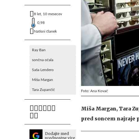
8 let, 10 mesecev
0,98
Natisni članek
Ray Ban
sončna očala
Saša Lendero
Miša Margan
Tara Zupančič
Foto: Ana Kovač
Miša Margan, Tara Zup
pred soncem najraje p
Dodajte med
prednostne vire