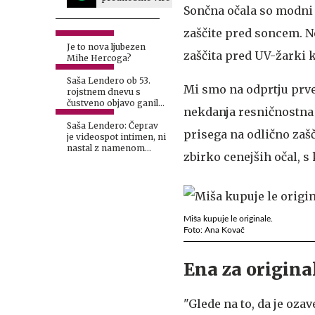
Sončna očala so modni 
zaščite pred soncem. Ne
Je to nova ljubezen
zaščita pred UV-žarki k
Mihe Hercoga?
Saša Lendero ob 53.
Mi smo na odprtju prve
rojstnem dnevu s
čustveno objavo ganila
nekdanja resničnostna
oboževalce
Saša Lendero: Čeprav
prisega na odlično zašč
je videospot intimen, ni
nastal z namenom
zbirko cenejših očal, s
provokacije #video
#foto
Miša kupuje le originale.
Foto: Ana Kovač
Ena za origina
"Glede na to, da je ozav