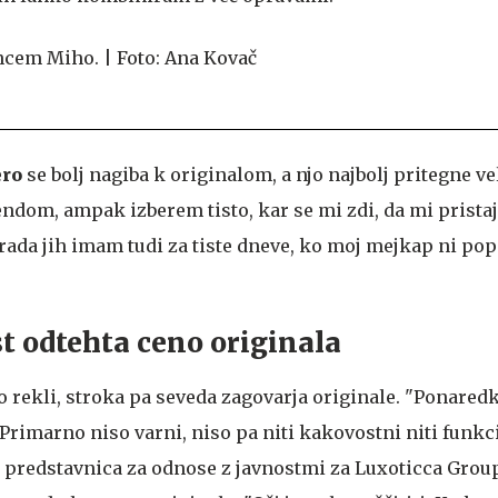
ero
se bolj nagiba k originalom, a njo najbolj pritegne ve
dom, ampak izberem tisto, kar se mi zdi, da mi pristaj
, rada jih imam tudi za tiste dneve, ko moj mejkap ni popo
 odtehta ceno originala
o rekli, stroka pa seveda zagovarja originale. "Ponared
Primarno niso varni, niso pa niti kakovostni niti funkc
, predstavnica za odnose z javnostmi za Luxoticca Group