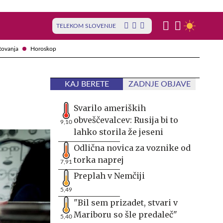
TELEKOM SLOVENIJE
tovanja
Horoskop
KAJ BERETE
ZADNJE OBJAVE
Svarilo ameriških
obveščevalcev: Rusija bi to
9,10
lahko storila že jeseni
Odlična novica za voznike od
torka naprej
7,91
Preplah v Nemčiji
5,49
"Bil sem prizadet, stvari v
Mariboru so šle predaleč"
5,40