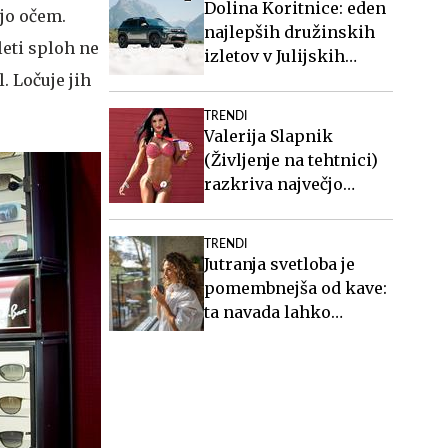
Dolina Koritnice: eden
jo očem.
najlepših družinskih
leti sploh ne
izletov v Julijskih
. Ločuje jih
Alpah
TRENDI
Valerija Slapnik
(Življenje na tehtnici)
razkriva največjo
zablodo o hujšanju, ki ji
mnogi verjamejo
TRENDI
Jutranja svetloba je
pomembnejša od kave:
ta navada lahko
izboljša vaš spanec