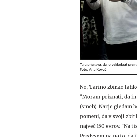
Tara priznava, da jo velikokrat pre
Foto: Ana Kovač
No, Tarino zbirko lahk
"Moram priznati, da im
(smeh). Nanje gledam b
pomeni, da v svoji zbir
največ 150 evrov. "Na t
Predvsem pa na to, da 