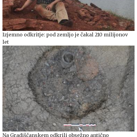
Izjemno odkritje: pod zemljo je čakal 210 milijonov
let
Na Gradiščanskem odkrili obsežno antično