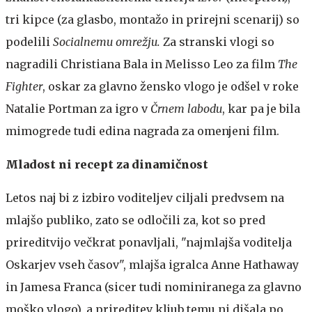
tri kipce (za glasbo, montažo in prirejni scenarij) so
podelili
Socialnemu omrežju.
Za stranski vlogi so
nagradili Christiana Bala in Melisso Leo za film
The
Fighter
, oskar za glavno žensko vlogo je odšel v roke
Natalie Portman za igro v
Črnem labodu
, kar pa je bila
mimogrede tudi edina nagrada za omenjeni film.
Mladost ni recept za dinamičnost
Letos naj bi z izbiro voditeljev ciljali predvsem na
mlajšo publiko, zato se odločili za, kot so pred
prireditvijo večkrat ponavljali, "najmlajša voditelja
Oskarjev vseh časov", mlajša igralca Anne Hathaway
in Jamesa Franca (sicer tudi nominiranega za glavno
moško vlogo), a prireditev kljub temu ni dišala po