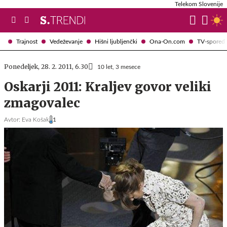
Telekom Slovenije
Trajnost
Vedeževanje
Hišni ljubljenčki
Ona-On.com
TV-spored
Ponedeljek, 28. 2. 2011, 6.30
10 let, 3 mesece
Oskarji 2011: Kraljev govor veliki
zmagovalec
Avtor:
Eva Košak
1