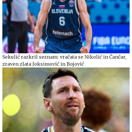
Sekulić razkril seznam: vračata se Nikolić in Čančar,
zraven zlata Joksimović in Bojović