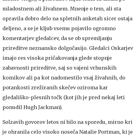
mladostnem ali živahnem. Mnenje o tem, ali sta
opravila dobro delo na spletnih anketah sicer ostaja
deljeno, a se je kljub vsemu pojavilo ogromno
komentarjev gledalcev, da se ob spremljanju
prireditve neznansko dolgočasijo. Gledalci Oskarjev
imajo res visoka pričakovanja glede stopnje
zabavnosti prireditve, saj so vajeni vrhunskih
komikov ali pa kot nadomestilo vsaj živahnih, do
potankosti zrežiranih skečev oziroma kar
gledališko-plesnih točk (kot jih je pred nekaj leti
ponudil Hugh Jackman).
Solzavih govorov letos ni bilo na sporedu, mirno kri
je ohranila celo visoko noseča Natalie Portman, ki je