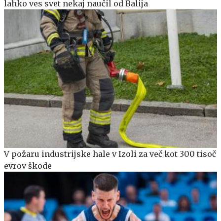
lahko ves svet nekaj naučil od Balija
V požaru industrijske hale v Izoli za več kot 300 tisoč
evrov škode