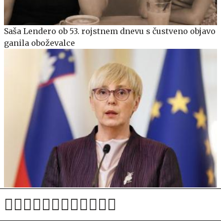
Saša Lendero ob 53. rojstnem dnevu s čustveno objavo
ganila oboževalce
Nekdanji šef SOVE: Tisti trenutek, ko sta vstopili v
vozilo varovane osebe, sta postali javni osebi