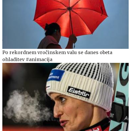
Po rekordnem vročinskem valu se danes obeta
ohladitev #animacija