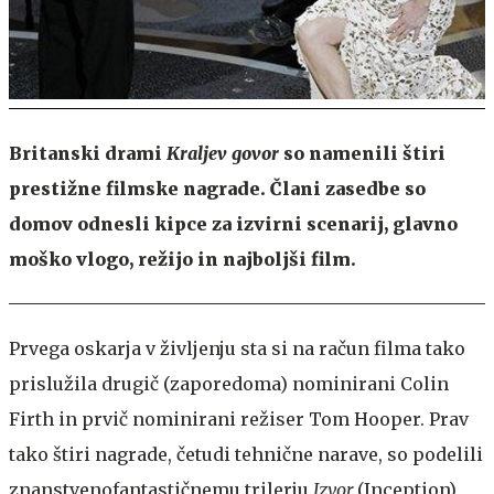
Britanski drami
Kraljev govor
so namenili štiri
prestižne filmske nagrade. Člani zasedbe so
domov odnesli kipce za izvirni scenarij, glavno
moško vlogo, režijo in najboljši film.
Prvega oskarja v življenju sta si na račun filma tako
prislužila drugič (zaporedoma) nominirani Colin
Firth in prvič nominirani režiser Tom Hooper. Prav
tako štiri nagrade, četudi tehnične narave, so podelili
znanstvenofantastičnemu trilerju
Izvor
(Inception),