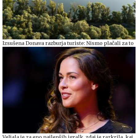
Izsušena Donava razburja turiste: Nismo plačali za to
Veljala je za eno najlepših igralk, zdaj je razkrila, kaj