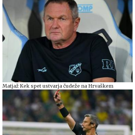
Matjaž Kek spet ustvarja čudeže na Hrvaškem