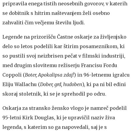
pripravila enega tistih neosebnih govorov, v katerih
se dobitnik s hitrim naštevanjem želi osebno
zahvaliti čim večjemu številu ljudi.
Legende na prizorišču
Častne oskarje za življenjsko
delo so letos podelili kar štirim posameznikom, ki
so pustili svoj neizbrisen pečat v filmski industriji,
med drugim slovitemu režiserju Francisu Fordu
Coppoli (
Boter, Apokalipsa zdaj!
) in 96-letnemu igralcu
Eliju Wallachu (
Dober, grd, hudoben
), ki pa ni bil edini
skoraj stoletnik, ki se je sprehodil po odru.
Oskarja za stransko žensko vlogo je namreč podelil
95-letni Kirk Douglas, ki je upravičil naziv živa
legenda, s katerim so ga napovedali, saj je s