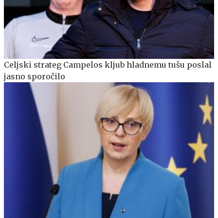
Celjski strateg Campelos kljub hladnemu tušu poslal
jasno sporočilo