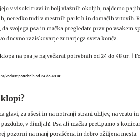
ejo v visoki travi in bolj vlažnih okoljih, najdemo pa ji
h, neredko tudi v mestnih parkih in domačih vrtovih. 
o, da svojega psa in mačka pregledate prav po vsakem s
hovo dnevno raziskovanje zunanjega sveta konča.
e največkrat potrebnih od 24 do 48 ur.
 klopi?
a glavi, za ušesi in na notranji strani uhljev, na vratu i
 pazduho, v dimljah). Psa ali mačka pretipamo s konica
ej pozorni na manj poraščena in dobro ožiljena mesta.