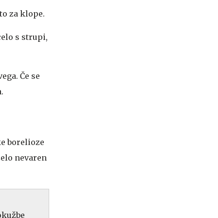
to za klope.
lo s strupi,
ega. Če se
.
ke borelioze
zelo nevaren
 okužbe