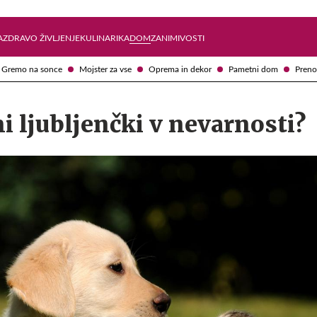
Želite prejemati e-novice?
Uživajmo pametno
A
ZDRAVO ŽIVLJENJE
KULINARIKA
DOM
ZANIMIVOSTI
Gremo na sonce
Mojster za vse
Oprema in dekor
Pametni dom
Preno
ni ljubljenčki v nevarnosti?