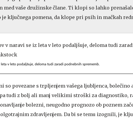
n med vaše družinske člane. Ti klopi so lahko prenašalc
to je ključnega pomena, da klope pri psih in mačkah red
z leta v leto podaljšuje, deloma tudi zaradi podnebnih sprememb.
i so povezane s trpljenjem vašega ljubljenca, bolečino 
a tudi z bolj ali manj velikimi stroški za diagnostiko
ponavljanje bolezni, neugodno prognozo ob poznem zač
dolgotrajnim zdravljenjem. Da bi se temu izognili, je klj