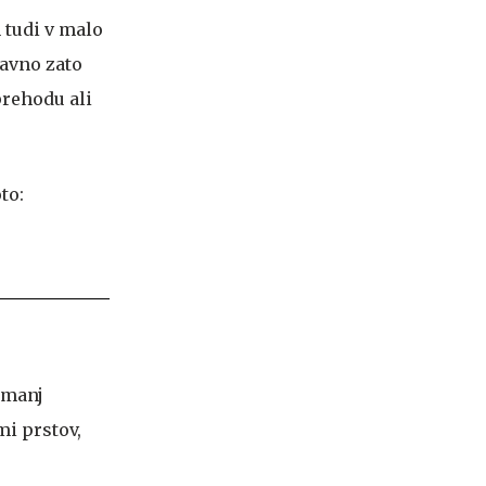
h tudi v malo
Ravno zato
prehodu ali
n manj
mi prstov,