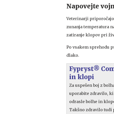
Napovejte voj
Veterinarji priporočaj
zunanja temperatura na
zatiranje klopov pri živ
Po vsakem sprehodu psa
dlako.
Fypryst® Comb
in klopi
Za uspešen boj z bolh
uporabite zdravilo, ki
odrasle bolhe in klope
Takšno zdravilo tudi 