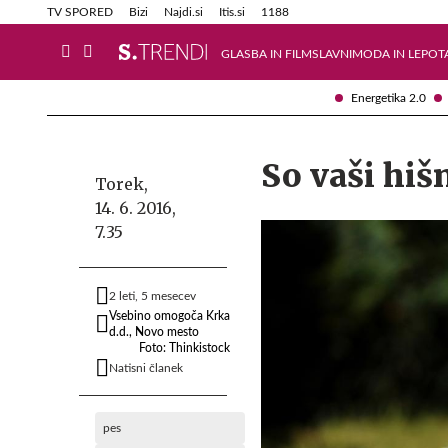
Info in obvestila
Tehnik
TV SPORED
Bizi
Najdi.si
Itis.si
1188
GLASBA IN FILM
SLAVNI
MODA IN LEPOT
Energetika 2.0
So vaši hiš
Torek,
14. 6. 2016,
7.35
2 leti, 5 mesecev
Vsebino omogoča Krka
d.d., Novo mesto
Foto: Thinkistock
Natisni članek
pes