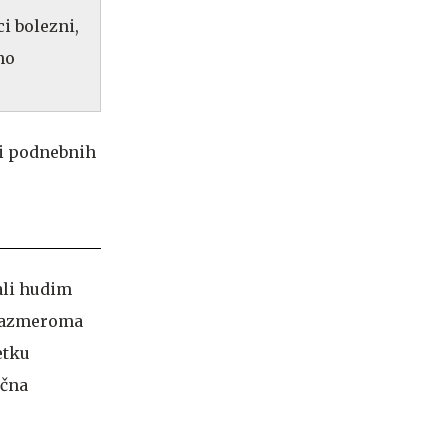
i bolezni,
no
ali hudim
, razmeroma
etku
učna