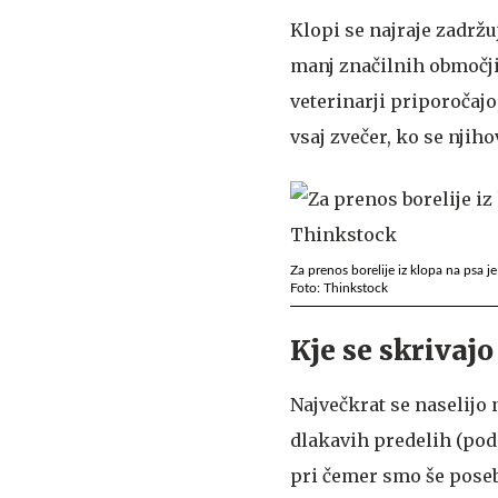
Klopi se najraje zadržuj
manj značilnih območji
veterinarji priporočaj
vsaj zvečer, ko se nji
Za prenos borelije iz klopa na psa j
Foto: Thinkstock
Kje se skrivajo
Največkrat se naselijo n
dlakavih predelih (pod
pri čemer smo še poseb