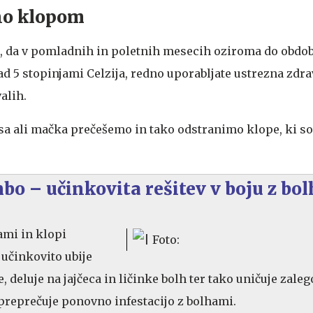
no klopom
o, da v pomladnih in poletnih mesecih oziroma do obdob
d 5 stopinjami Celzija, redno uporabljate ustrezna zdra
alih.
 ali mačka prečešemo in tako odstranimo klope, ki so s
o – učinkovita rešitev v boju z bo
ami in klopi
 učinkovito ubije
, deluje na jajčeca in ličinke bolh ter tako uničuje zaleg
preprečuje ponovno infestacijo z bolhami.