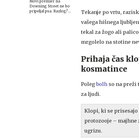
Novi premier na
Downing Street ne bo
pripeljal psa. Razlog?
Tekanje po vrtu, razis
Maček Larry.
vašega hišnega ljublje
tekal za žogo ali pali
mrgolelo na stotine ne
Prihaja čas klo
kosmatince
Poleg
bolh
so na preži 
za ljudi.
Klopi, ki se prisesaj
protozooje – majhne za
ugrizu.