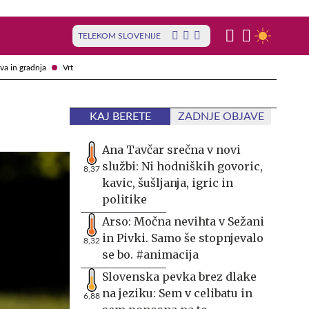
TELEKOM SLOVENIJE
va in gradnja
Vrt
KAJ BERETE
ZADNJE OBJAVE
Ana Tavčar srečna v novi
službi: Ni hodniških govoric,
8,37
kavic, šušljanja, igric in
politike
Arso: Močna nevihta v Sežani
in Pivki. Samo še stopnjevalo
8,32
se bo. #animacija
Slovenska pevka brez dlake
na jeziku: Sem v celibatu in
6,88