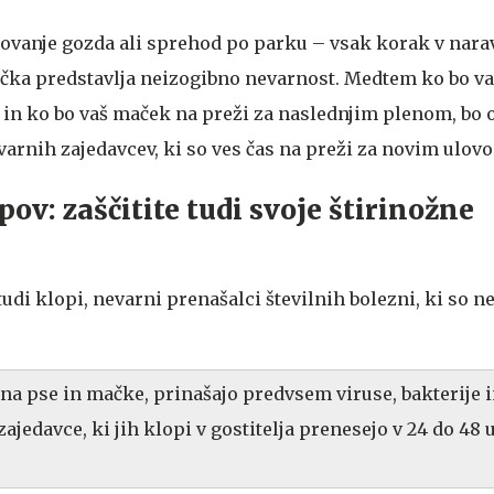
kovanje gozda ali sprehod po parku – vsak korak v nara
nčka predstavlja neizogibno nevarnost. Medtem ko bo va
co in ko bo vaš maček na preži za naslednjim plenom, bo 
varnih zajedavcev, ki so ves čas na preži za novim ulov
pov: zaščitite tudi svoje štirinožne
tudi klopi, nevarni prenašalci številnih bolezni, ki so n
o na pse in mačke, prinašajo predvsem viruse, bakterije 
jedavce, ki jih klopi v gostitelja prenesejo v 24 do 48 