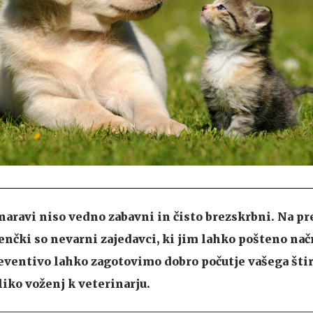
aravi niso vedno zabavni in čisto brezskrbni. Na pre
enčki so nevarni zajedavci, ki jim lahko pošteno nač
reventivo lahko zagotovimo dobro počutje vašega štir
iko voženj k veterinarju.