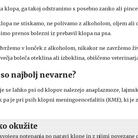
 klopa, ga takoj odstranimo s posebno zanko ali pince
lopa ne stiskamo, ne polivamo z alkoholom, oljem ali ce
imo prenos bolezni iz prebavil klopa na psa.
dvržemo v lonček z alkoholom, nikakor ne zavržemo živ
večja boleča oteklina ali izboklina, obiščemo veterinarja
 so najbolj nevarne?
ije se lahko psi od klopov nalezejo anaplazmoze, lajms
k pa je pri psih klopni meningoencefalitis (KME), ki je 
ko okužite
svojega potepanja po naravi klope in z njimi povezane