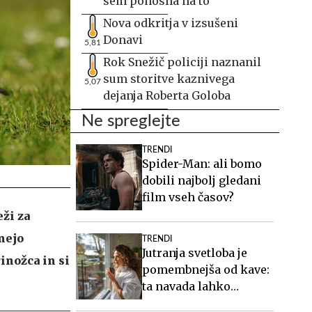
sem ponosna na to
Nova odkritja v izsušeni
Donavi
5,81
Rok Snežič policiji naznanil
sum storitve kaznivega
5,07
dejanja Roberta Goloba
Ne spreglejte
TRENDI
Spider-Man: ali bomo
dobili najbolj gledani
film vseh časov?
ži za
nejo
TRENDI
Jutranja svetloba je
inožca in si
pomembnejša od kave:
ta navada lahko
izboljša vaš spanec