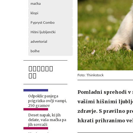
mačka
klopi
Fypryst Combo
Hišni ljubljenčki
advertorial
bolhe
Foto: Thinkstock
Pomladni sprehodi v n
Odpoklic pasjega
vašimi hišnimi ljublj
prigrizka ovčji vampi,
250 gramov
zdravje. S pravilno p
Deset napak, ki jih
hkrati prihranimo vel
delate, vaša mačka pa
jih sovraži