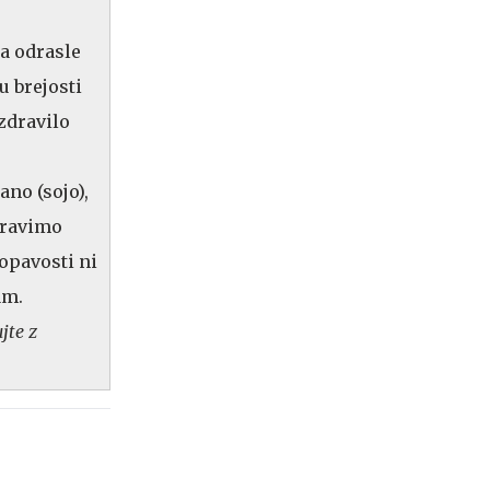
ja odrasle
u brejosti
 zdravilo
ano (sojo),
dravimo
lopavosti ni
am.
jte z