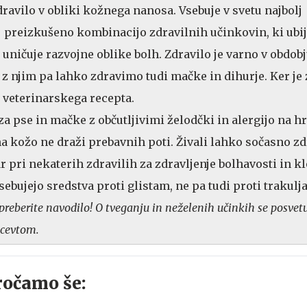
dravilo v obliki kožnega nanosa. Vsebuje v svetu najbolj
lj preizkušeno kombinacijo zdravilnih učinkovin, ki ubi
r uničuje razvojne oblike bolh. Zdravilo je varno v obdobj
, z njim pa lahko zdravimo tudi mačke in dihurje. Ker je
z veterinarskega recepta.
a pse in mačke z občutljivimi želodčki in alergijo na hr
na kožo ne draži prebavnih poti. Živali lahko sočasno z
ar pri nekaterih zdravilih za zdravljenje bolhavosti in k
vsebujejo sredstva proti glistam, ne pa tudi proti trakulj
reberite navodilo! O tveganju in neželenih učinkih se posvetu
acevtom.
ročamo še: