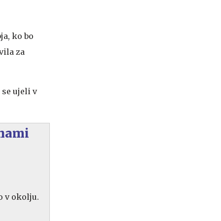
ja, ko bo
vila za
e ujeli v
lhami
o v okolju.