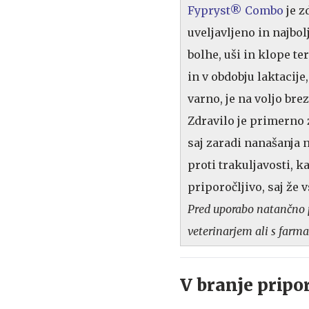
Fypryst® Combo
je z
uveljavljeno in najbo
bolhe, uši in klope te
in v obdobju laktacije
varno, je na voljo bre
Zdravilo je primerno z
saj zaradi nanašanja 
proti trakuljavosti, k
priporočljivo, saj že 
Pred uporabo natančno p
veterinarjem ali s farm
V branje pripo