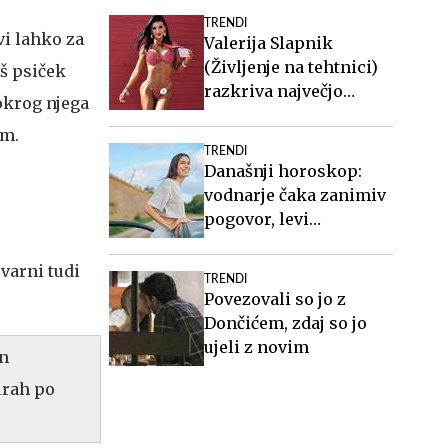
TRENDI
vi lahko za
Valerija Slapnik
(Življenje na tehtnici)
š psiček
razkriva največjo
okrog njega
zablodo o hujšanju, ki ji
om.
mnogi verjamejo
TRENDI
Današnji horoskop:
vodnarje čaka zanimiv
pogovor, levi
organizirajte druženje
evarni tudi
TRENDI
Povezovali so jo z
Dončićem, zdaj so jo
ujeli z novim
in
urah po