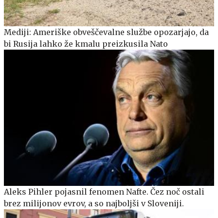
Mediji: Ameriške obveščevalne službe opozarjajo, da
bi Rusija lahko že kmalu preizkusila Nato
Aleks Pihler pojasnil fenomen Nafte. Čez noč ostali
brez milijonov evrov, a so najboljši v Sloveniji.