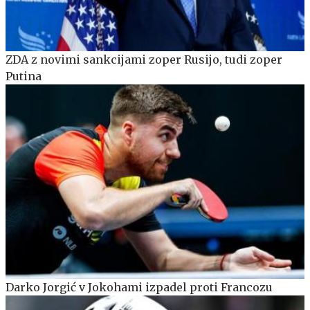
ZDA z novimi sankcijami zoper Rusijo, tudi zoper
Putina
Darko Jorgić v Jokohami izpadel proti Francozu