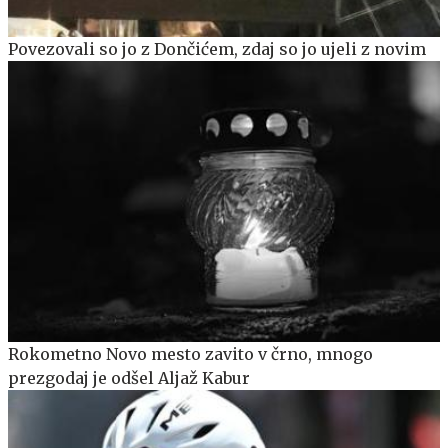
Povezovali so jo z Dončićem, zdaj so jo ujeli z novim
Rokometno Novo mesto zavito v črno, mnogo
prezgodaj je odšel Aljaž Kabur