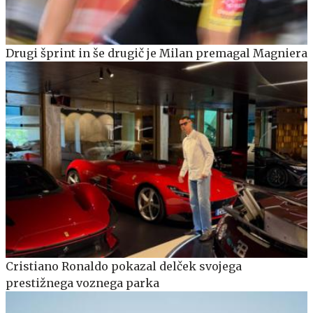
Drugi šprint in še drugič je Milan premagal Magniera
Cristiano Ronaldo pokazal delček svojega
prestižnega voznega parka