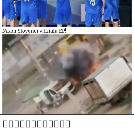
Mladi Slovenci v finalu EP!
Grozljiv posnetek iz Hersona: Rus z dronom okoli
kombija lovi prodajalca sadja, nato ga rani #video