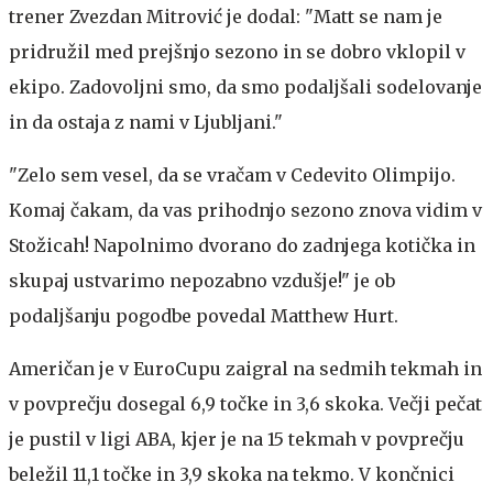
trener Zvezdan Mitrović je dodal: "Matt se nam je
pridružil med prejšnjo sezono in se dobro vklopil v
ekipo. Zadovoljni smo, da smo podaljšali sodelovanje
in da ostaja z nami v Ljubljani."
"Zelo sem vesel, da se vračam v Cedevito Olimpijo.
Komaj čakam, da vas prihodnjo sezono znova vidim v
Stožicah! Napolnimo dvorano do zadnjega kotička in
skupaj ustvarimo nepozabno vzdušje!" je ob
podaljšanju pogodbe povedal Matthew Hurt.
Američan je v EuroCupu zaigral na sedmih tekmah in
v povprečju dosegal 6,9 točke in 3,6 skoka. Večji pečat
je pustil v ligi ABA, kjer je na 15 tekmah v povprečju
beležil 11,1 točke in 3,9 skoka na tekmo. V končnici