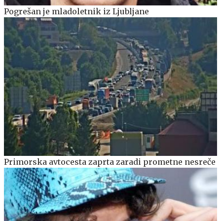
Pogrešan je mladoletnik iz Ljubljane
Primorska avtocesta zaprta zaradi prometne nesreče