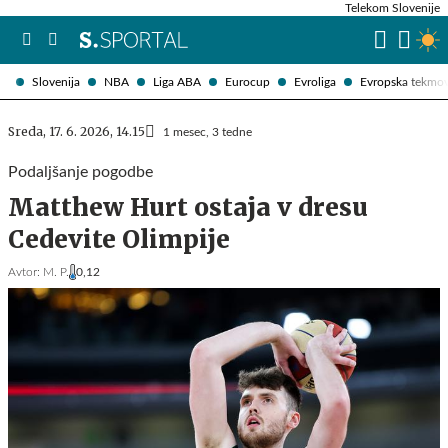
Telekom Slovenije
Slovenija
NBA
Liga ABA
Eurocup
Evroliga
Evropska tekmo
Sreda, 17. 6. 2026, 14.15
1 mesec, 3 tedne
Podaljšanje pogodbe
Matthew Hurt ostaja v dresu
Cedevite Olimpije
Avtor:
M. P.
0,12