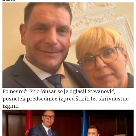
Po nesreči Pirc Musar se je oglasil Stevanović,
posnetek predsednice izpred štirih let skrivnostno
izginil