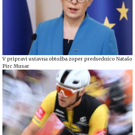
V pripravi ustavna obtožba zoper predsednico Natašo
Pirc Musar