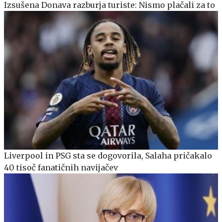
Izsušena Donava razburja turiste: Nismo plačali za to
Liverpool in PSG sta se dogovorila, Salaha pričakalo
40 tisoč fanatičnih navijačev