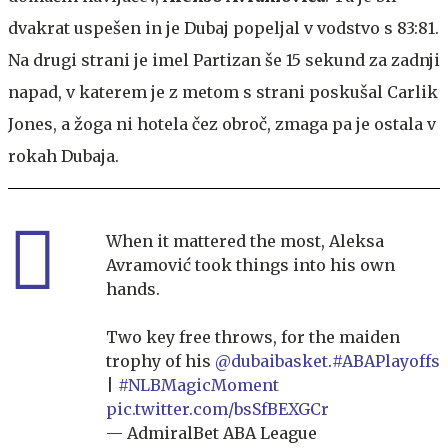
dvakrat uspešen in je Dubaj popeljal v vodstvo s 83:81.
Na drugi strani je imel Partizan še 15 sekund za zadnji
napad, v katerem je z metom s strani poskušal Carlik
Jones, a žoga ni hotela čez obroč, zmaga pa je ostala v
rokah Dubaja.
When it mattered the most, Aleksa
Avramović took things into his own
hands.
Two key free throws, for the maiden
trophy of his
@dubaibasket
.
#ABAPlayoffs
|
#NLBMagicMoment
pic.twitter.com/bsSfBEXGCr
— AdmiralBet ABA League