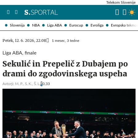
Telekom Slovenije
Slovenija
NBA
Liga ABA
Eurocup
Evroliga
Evropska tekmo
Petek, 12. 6. 2026, 22.08
1 mesec, 3 tedne
Liga ABA, finale
Sekulić in Prepelič z Dubajem po
drami do zgodovinskega uspeha
Avtorji:
M. P.,
S. K.,
Š. L.
0,33