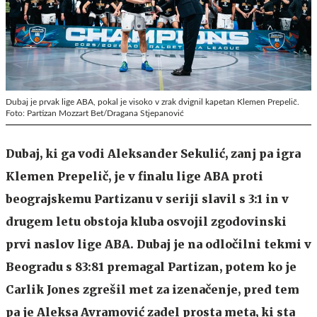
Dubaj je prvak lige ABA, pokal je visoko v zrak dvignil kapetan Klemen Prepelič.
Foto: Partizan Mozzart Bet/Dragana Stjepanović
Dubaj, ki ga vodi Aleksander Sekulić, zanj pa igra
Klemen Prepelič, je v finalu lige ABA proti
beograjskemu Partizanu v seriji slavil s 3:1 in v
drugem letu obstoja kluba osvojil zgodovinski
prvi naslov lige ABA. Dubaj je na odločilni tekmi v
Beogradu s 83:81 premagal Partizan, potem ko je
Carlik Jones zgrešil met za izenačenje, pred tem
pa je Aleksa Avramović zadel prosta meta, ki sta