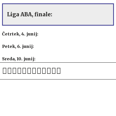
Liga ABA, finale:
Četrtek, 4. junij:
Petek, 6. junij:
Sreda, 10. junij:
Petek, 12. junij:
Finale lige ABA
Dubaj (1)
– Partizan (2)
/3:1/
/ / – izid v zmagah; igrali so na tri zmage