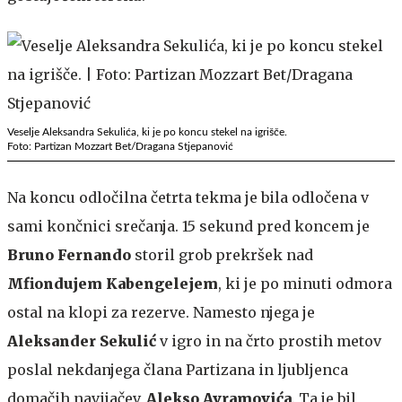
Veselje Aleksandra Sekulića, ki je po koncu stekel na igrišče.
Foto: Partizan Mozzart Bet/Dragana Stjepanović
Na koncu odločilna četrta tekma je bila odločena v
sami končnici srečanja. 15 sekund pred koncem je
Bruno Fernando
storil grob prekršek nad
Mfiondujem Kabengelejem
, ki je po minuti odmora
ostal na klopi za rezerve. Namesto njega je
Aleksander Sekulić
v igro in na črto prostih metov
poslal nekdanjega člana Partizana in ljubljenca
domačih navijačev,
Alekso Avramovića
. Ta je bil