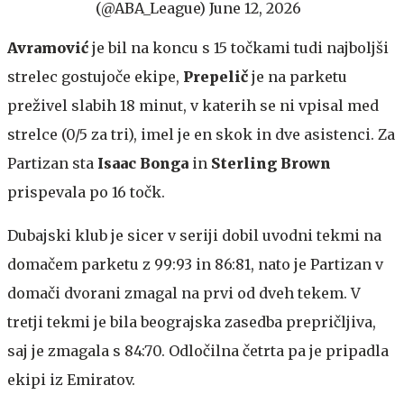
(@ABA_League)
June 12, 2026
Avramović
je bil na koncu s 15 točkami tudi najboljši
strelec gostujoče ekipe,
Prepelič
je na parketu
preživel slabih 18 minut, v katerih se ni vpisal med
strelce (0/5 za tri), imel je en skok in dve asistenci. Za
Partizan sta
Isaac Bonga
in
Sterling Brown
prispevala po 16 točk.
Dubajski klub je sicer v seriji dobil uvodni tekmi na
domačem parketu z 99:93 in 86:81, nato je Partizan v
domači dvorani zmagal na prvi od dveh tekem. V
tretji tekmi je bila beograjska zasedba prepričljiva,
saj je zmagala s 84:70. Odločilna četrta pa je pripadla
ekipi iz Emiratov.