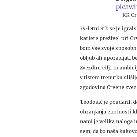
pic.tw
— KK Cr
39-letni Srb se je igral
kariere preživel pri Cr
bom vse svoje sposobnos
obljub ali uporabljati b
Zvezdini cilji in ambici
v tistem trenutku slišij
zgodovina Crvene zvez
Teodosić je poudaril, d
ohranjanja enotnosti k
nami je velika naloga 
sem, da bo naša kakovo