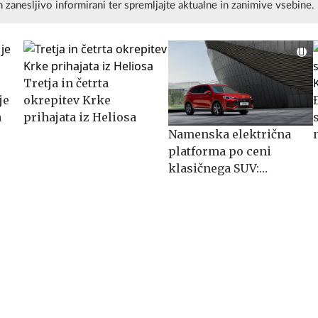
n zanesljivo informirani ter spremljajte aktualne in zanimive vsebine.
Tretja in četrta
je
okrepitev Krke
a
prihajata iz Heliosa
Namenska električna
platforma po ceni
klasičnega SUV:
spoznajte MG S5 EV