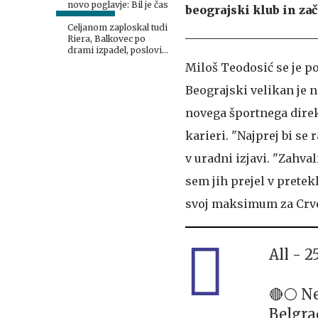
novo poglavje: Bil je čas
beograjski klub in zač
Celjanom zaploskal tudi
Riera, Balkovec po
drami izpadel, poslovil
se je tudi Janža
Miloš Teodosić se je po
Beograjski velikan je 
novega športnega direk
karieri. "Najprej bi se 
v uradni izjavi. "Zahva
sem jih prejel v prete
svoj maksimum za Crve
All - 2
🔴⚪️ N
Belgr