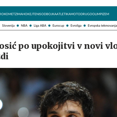
Želite prejemati e-novice?
Uživajmo pametno
ROKOMET
ZIMA
HOKEJ
TENIS
ODBOJKA
ATLETIKA
MOTO
DRUGO
OLIMPIZEM
Slovenija
NBA
Liga ABA
Eurocup
Evroliga
Evropska tekmovanja
sić po upokojitvi v novi vlo
di