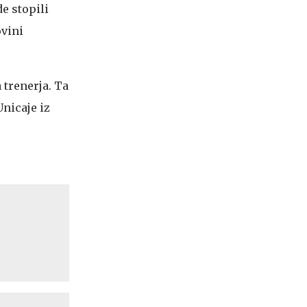
de stopili
ovini
 trenerja. Ta
Unicaje iz