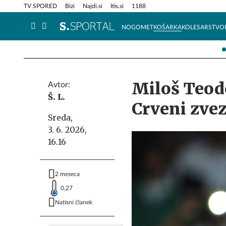
Info in obvestila
Tehnik
TV SPORED
Bizi
Najdi.si
Itis.si
1188
NOGOMET
KOŠARKA
KOLESARSTVO
Miloš Teodo
Avtor:
Š. L.
Crveni zvez
Sreda,
3. 6. 2026,
16.16
2 meseca
0,27
Natisni članek