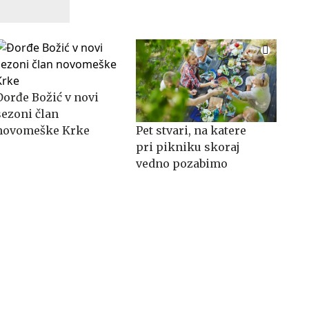
Đorđe Božić v novi
sezoni član
novomeške Krke
Pet stvari, na katere
pri pikniku skoraj
vedno pozabimo