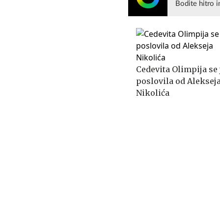
Bodite hitro i
Cedevita Olimpija se 
poslovila od Aleksej
Nikolića