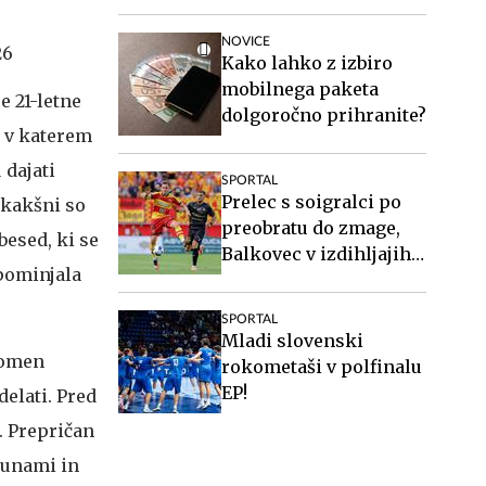
pri Twenteju
NOVICE
26
Kako lahko z izbiro
mobilnega paketa
e 21-letne
dolgoročno prihranite?
, v katerem
 dajati
SPORTAL
Prelec s soigralci po
, kakšni so
preobratu do zmage,
 besed, ki se
Balkovec v izdihljajih
spominjala
do remija
SPORTAL
Mladi slovenski
 pomen
rokometaši v polfinalu
EP!
elati. Pred
. Prepričan
bunami in