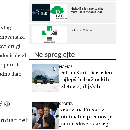
vlogi.
menovana za
ovi drugi
Ne spreglejte
odosić dejal
odpore, ki
NOVICE
Dolina Koritnice: eden
 vedno dam
najlepših družinskih
izletov v Julijskih
Alpah
 🤩
SPORTAL
Kekovi na Finsko z
minimalno prednostjo,
eridianbet
polom slovenske legije