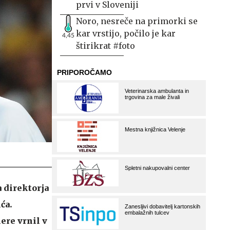
prvi v Sloveniji
Noro, nesreče na primorki se
kar vrstijo, počilo je kar
4,45
štirikrat #foto
 direktorja
ća.
ere vrnil v