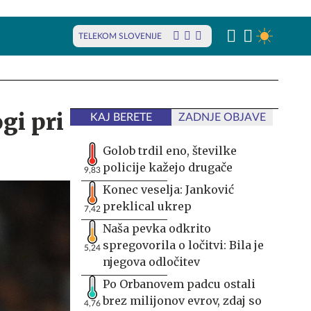
TELEKOM SLOVENIJE
gi pri
KAJ BERETE
ZADNJE OBJAVE
Golob trdil eno, številke
policije kažejo drugače
9,83
Konec veselja: Janković
preklical ukrep
7,42
Naša pevka odkrito
spregovorila o ločitvi: Bila je
5,24
njegova odločitev
Po Orbanovem padcu ostali
brez milijonov evrov, zdaj so
4,76