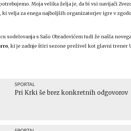
otrebujemo. Moja velika želja je, da bi vsi navijači Zvez
b, ki velja za enega najboljših organizatorjev igre v zgod
ncu sodelovanja s Sašo Obradovićem tudi že našla novega
rro
, ki je zadnje štiri sezone preživel kot glavni trener 
SPORTAL
Pri Krki še brez konkretnih odgovorov
SPORTAL