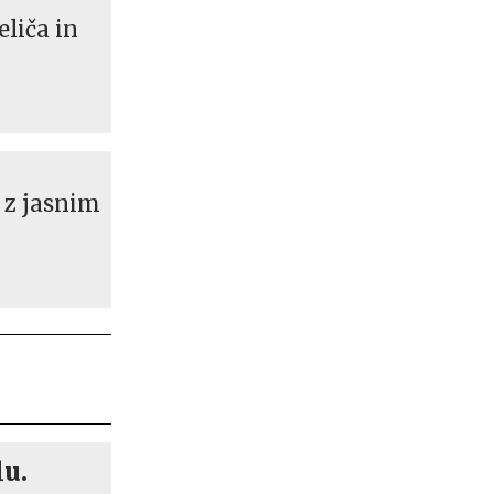
liča in
i z jasnim
lu.