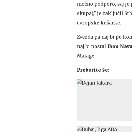
močno podporo, saj jo p
skupaj," je zaključil Sr
evropske košarke.
Zvezda pa naj bi po ko
naj bi postal
Ibon Nava
Malage.
Preberite še: