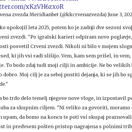
itter.com/xKzVH6zxoR
vena zvezda Meridianbet (@kkcrvenazvezda)
June 3, 20
sko upokojil leta 2025, potem ko je zadnji dve sezoni svoj
veni zvezdi. "Po igralski karieri odpiram novo poglavje
ti posvetil Crveni zvezdi. Nikoli ni bilo v mojem slogu
esed, ki jih vsi radi slišijo. Vem, kam sem prišel, in vem
je. To bodo zdaj tudi moji cilji in ambicije. Ne bo velikih
o dobro. Moj cilj je za seboj pustiti dejanja, ki se jih bo 
de."
a bo trdo delo temelj njegove nove vloge, in izpostavil
luba za skupnim ciljem. "Ni veliko za govoriti, moramo d
in upam, da bomo na koncu te poti vsi skupaj praznovali
st in predvsem pošten pristop nagrajena s polnimi tri