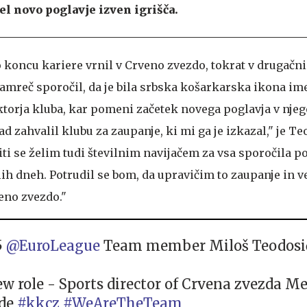
el novo poglavje izven igrišča.
 koncu kariere vrnil v Crveno zvezdo, tokrat v drugačni 
namreč sporočil, da je bila srbska košarkarska ikona i
torja kluba, kar pomeni začetek novega poglavja v njeg
rad zahvalil klubu za zaupanje, ki mi ga je izkazal," je Te
liti se želim tudi številnim navijačem za vsa sporočila p
klih dneh. Potrudil se bom, da upravičim to zaupanje in
no zvezdo."
5
@EuroLeague
Team member Miloš Teodosić
ew role - Sports director of Crvena zvezda M
ade
#kkcz
#WeAreTheTeam