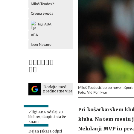
Miloš Teodosić
Crvena zvezda
liga ABA
ABA
Ibon Navarro
Dodajte med
Miloš Teodosić bo po novem športni
prednostne vire
Foto: Vid Ponikvar
Pri košarkarskem klu
V ligi ABA odslej 20
klubov, skupini sta že
kluba. Na tem mestu 
znani
Nekdanji MVP in prvak
Dejan Jakara odprl