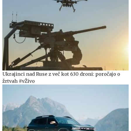
Ukrajinci nad Ruse z več kot 630 droni: poročajo o
žrtvah #vŽivo