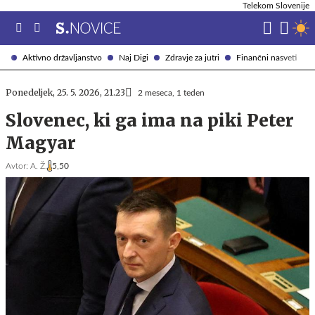
Telekom Slovenije
Aktivno državljanstvo
Naj Digi
Zdravje za jutri
Finančni nasveti
Ponedeljek, 25. 5. 2026, 21.23
2 meseca, 1 teden
Slovenec, ki ga ima na piki Peter
Magyar
Avtor:
A. Ž.
5,50