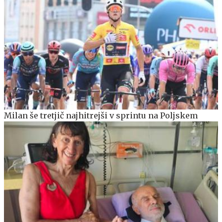
Milan še tretjič najhitrejši v sprintu na Poljskem