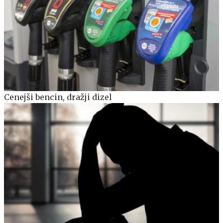
Cenejši bencin, dražji dizel