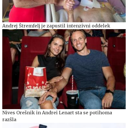
Andrej Štremfelj je zapustil intenzivni oddelek
Nives Orešnik in Andrei Lenart sta se potihoma
razšla