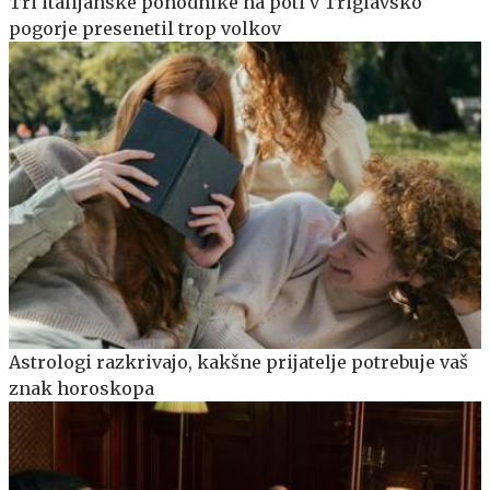
Tri italijanske pohodnike na poti v Triglavsko
pogorje presenetil trop volkov
Astrologi razkrivajo, kakšne prijatelje potrebuje vaš
znak horoskopa