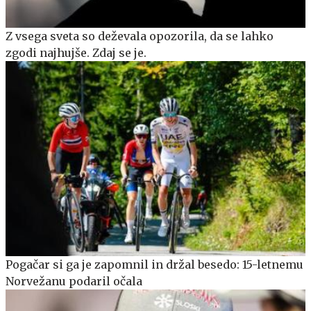
Z vsega sveta so deževala opozorila, da se lahko
zgodi najhujše. Zdaj se je.
Pogačar si ga je zapomnil in držal besedo: 15-letnemu
Norvežanu podaril očala