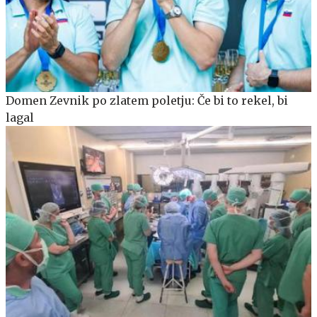
Domen Zevnik po zlatem poletju: Če bi to rekel, bi
lagal