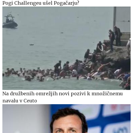
Pogi Challengeu ušel Pogačarju?
Na družbenih omrežjih novi pozivi k množičnemu
navalu v Ceuto