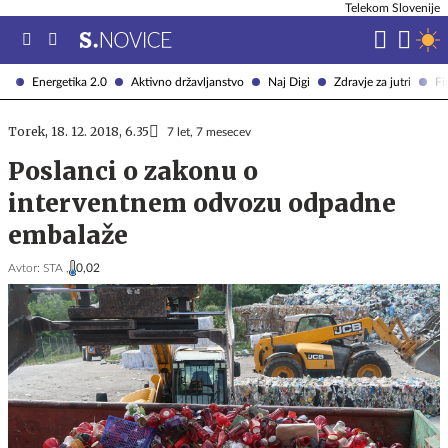
Telekom Slovenije
Energetika 2.0
Aktivno državljanstvo
Naj Digi
Zdravje za jutri
Fi
Torek, 18. 12. 2018, 6.35
7 let, 7 mesecev
Poslanci o zakonu o
interventnem odvozu odpadne
embalaže
Avtor:
STA ,
0,02