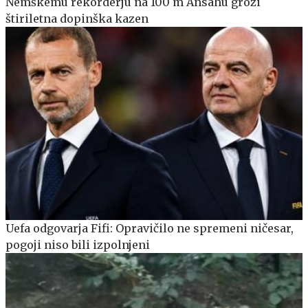
Nemškemu rekorderju na 100 m Ansahu grozi
štiriletna dopinška kazen
Uefa odgovarja Fifi: Opravičilo ne spremeni ničesar,
pogoji niso bili izpolnjeni