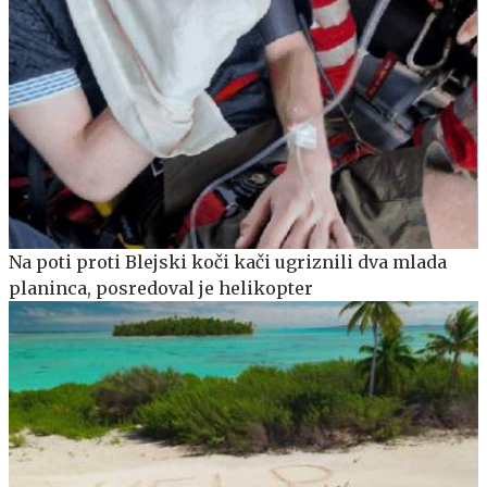
Na poti proti Blejski koči kači ugriznili dva mlada
planinca, posredoval je helikopter