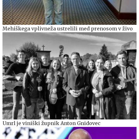
Mehiškega vplivneža ustrelili med prenosom v živo
Umrl je viniški župnik Anton Gnidovec