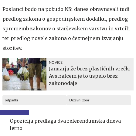
Poslanci bodo na pobudo NSi danes obravnavali tudi
predlog zakona o gospodinjskem dodatku, predlog
sprememb zakonov o starševskem varstvu in vrtcih
ter predlog novele zakona o čezmejnem izvajanju
storitev.
NOVICE
Januarja že brez plastičnih vrečk:
Avstralcem je to uspelo brez
zakonodaje
odpadki
Državni zbor
Opozicija predlaga dva referendumska dneva
letno