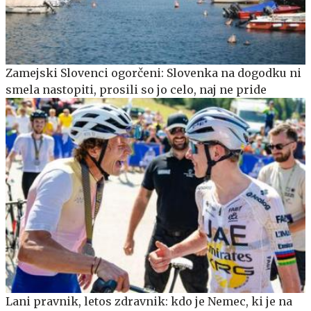
Zamejski Slovenci ogorčeni: Slovenka na dogodku ni
smela nastopiti, prosili so jo celo, naj ne pride
Lani pravnik, letos zdravnik: kdo je Nemec, ki je na