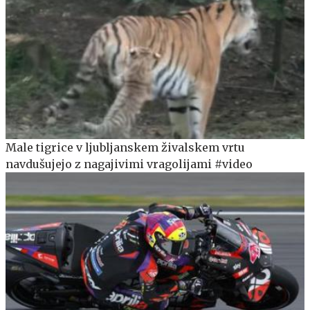
Male tigrice v ljubljanskem živalskem vrtu
navdušujejo z nagajivimi vragolijami #video