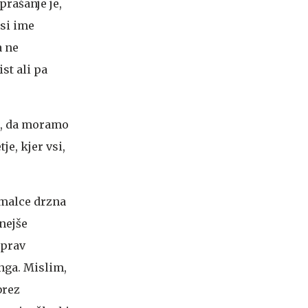
prašanje je,
osi ime
a ne
st ali pa
i, da moramo
e, kjer vsi,
 malce drzna
bnejše
 prav
nga. Mislim,
brez