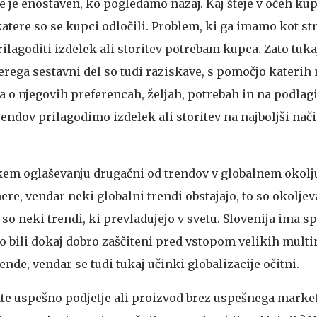
 je enostaven, ko pogledamo nazaj. Kaj šteje v očeh kupc
a katere so se kupci odločili. Problem, ki ga imamo kot st
rilagoditi izdelek ali storitev potrebam kupca. Zato tuka
erega sestavni del so tudi raziskave, s pomočjo katerih
o njegovih preferencah, željah, potrebah in na podlagi
endov prilagodimo izdelek ali storitev na najboljši nač
skem oglaševanju drugačni od trendov v globalnem okolj
ere, vendar neki globalni trendi obstajajo, to so okoljev
o neki trendi, ki prevladujejo v svetu. Slovenija ima sp
o bili dokaj dobro zaščiteni pred vstopom velikih multi
nde, vendar se tudi tukaj učinki globalizacije očitni.
jate uspešno podjetje ali proizvod brez uspešnega marke