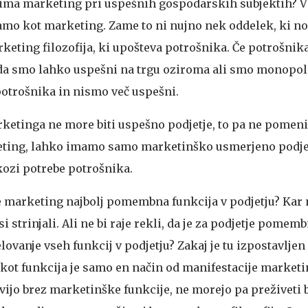
ima marketing pri uspešnih gospodarskih subjektih?
V
jamo kot marketing. Zame to ni nujno nek oddelek, ki n
keting filozofija, ki upošteva potrošnika. Če potrošnik
a smo lahko uspešni na trgu oziroma ali smo monopoli
otrošnika in nismo več uspešni.
rketinga ne more biti uspešno podjetje, to pa ne pomen
ting, lahko imamo samo marketinško usmerjeno podjetj
kozi potrebe potrošnika.
je marketing najbolj pomembna funkcija v podjetju? Kar
vsi strinjali. Ali ne bi raje rekli, da je za podjetje pomem
ovanje vseh funkcij v podjetju? Zakaj je tu izpostavljen
kot funkcija je samo en način od manifestacije marketi
vijo brez marketinške funkcije, ne morejo pa preživeti 