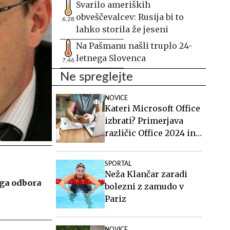
Svarilo ameriških
obveščevalcev: Rusija bi to
6,28
lahko storila že jeseni
Na Pašmanu našli truplo 24-
letnega Slovenca
7,46
Ne spreglejte
NOVICE
Kateri Microsoft Office
izbrati? Primerjava
različic Office 2024 in
Office 2021.
SPORTAL
Neža Klančar zaradi
ga odbora
bolezni z zamudo v
Pariz
NOVICE