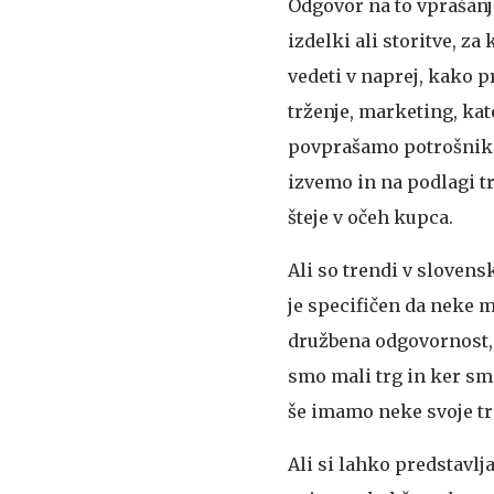
Odgovor na to vprašanje
izdelki ali storitve, z
vedeti v naprej, kako p
trženje, marketing, kat
povprašamo potrošnika 
izvemo in na podlagi tr
šteje v očeh kupca.
Ali so trendi v sloven
je specifičen da neke m
družbena odgovornost, s
smo mali trg in ker sm
še imamo neke svoje tre
Ali si lahko predstavl