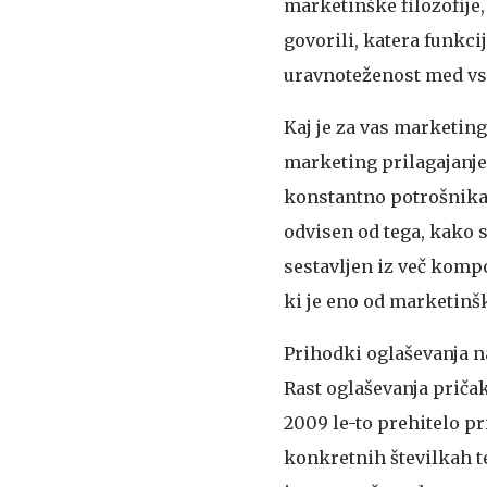
marketinške filozofije,
govorili, katera funkci
uravnoteženost med vse
Kaj je za vas marketing
marketing prilagajanje
konstantno potrošnika 
odvisen od tega, kako 
sestavljen iz več kompo
ki je eno od marketinšk
Prihodki oglaševanja na
Rast oglaševanja pričak
2009 le-to prehitelo pri
konkretnih številkah t