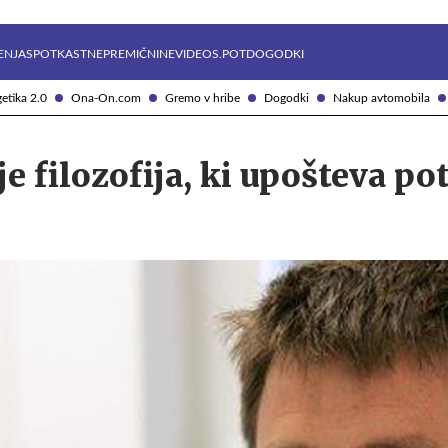
Želite prejemati e-novice?
Uživajmo pametno
ENJA
SPOTKAST
NEPREMIČNINE
VIDEOS.POT
DOGODKI
etika 2.0
Ona-On.com
Gremo v hribe
Dogodki
Nakup avtomobila
e filozofija, ki upošteva po