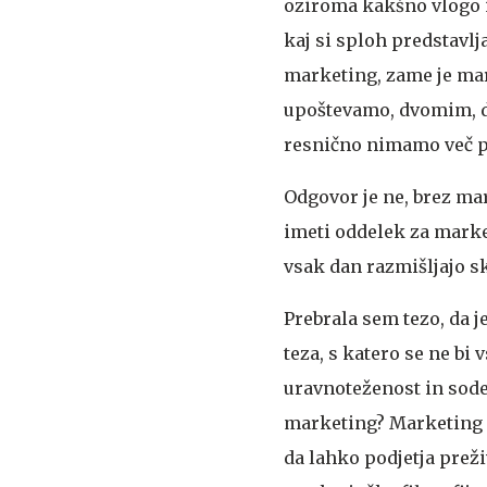
oziroma kakšno vlogo 
kaj si sploh predstavl
marketing, zame je mar
upoštevamo, dvomim, d
resnično nimamo več p
Odgovor je ne, brez ma
imeti oddelek za marke
vsak dan razmišljajo s
Prebrala sem tezo, da 
teza, s katero se ne bi 
uravnoteženost in sodel
marketing?
Marketing 
da lahko podjetja preži