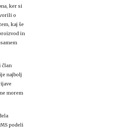
na, ker si
orili o
tem, kaj še
 proizvod in
in samem
i član
je najbolj
ijave
e ne morem
dela
 DMS podeli