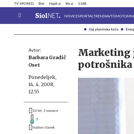
Info in obvestila
Tehnik
TV SPORED
Bizi
Najdi.si
Itis.si
1188
NOVICE
SPORTAL
TRENDI
AVTOMOTO
MN
Naj planinska koča
Energ
Marketing j
Avtor:
Barbara Gradič
potrošnika
Oset
Ponedeljek,
14. 4. 2008,
12.55
10 let, 3 mesece
3
Natisni članek