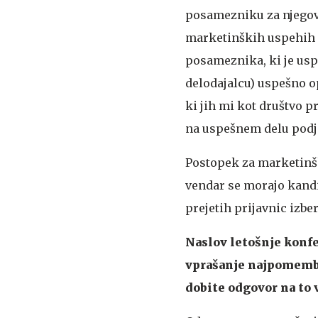
posamezniku za njegov
marketinških uspehih p
posameznika, ki je uspe
delodajalcu) uspešno o
ki jih mi kot društvo p
na uspešnem delu podje
Postopek za marketinšk
vendar se morajo kandid
prejetih prijavnic izber
Naslov letošnje konfer
vprašanje najpomembn
dobite odgovor na to v