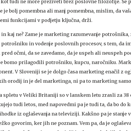
 kot tudi ne more preživeti brez poslovne filozofije. Se p
je je bolj pomembna ali manj pomembna, mislim, da vaša 
mi funkcijami v podjetju ključna, drži.
 in kaj ne?
Zame je marketing razumevanje potrošnika, 
 potrošniku in vodenje poslovnih procesov, s tem, da 
pred očmi, da se zavedamo, da je uspeh ali neuspeh pod
se bomo prilagodili potrošniku, kupcu, naročniku. Mark
nent. V Sloveniji se je dolgo časa marketing enačil z o
ih orodij in je del marketinga, ni pa to marketing samo
 spletu v Veliki Britaniji so v lanskem letu zrasli za 38
ujejo tudi letos, med napovedmi pa je tudi ta, da bo do k
hodke iz oglaševanja na televiziji. Kakšno pa je stanje v
ežko govorim, ker jih ne poznam. Vem pa, da je oglašev