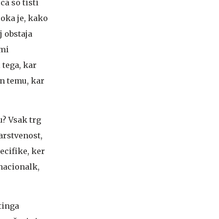
a so tisti
roka je, kako
j obstaja
 mi
 tega, kar
in temu, kar
u?
Vsak trg
arstvenost,
ecifike, ker
nacionalk,
tinga