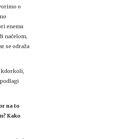
vorimo o
emo
 pri enemu
di načelom,
ar se odraža
 kdorkoli,
 podlagi
or na to
om? Kako