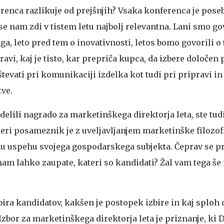
renca razlikuje od prejšnjih?
Vsaka konferenca je poseb
e nam zdi v tistem letu najbolj relevantna. Lani smo gov
a, leto pred tem o inovativnosti, letos bomo govorili o 
ravi, kaj je tisto, kar prepriča kupca, da izbere določen
števati pri komunikaciji izdelka kot tudi pri pripravi 
tve.
elili nagrado za marketinškega direktorja leta, ste tud
teri posameznik je z uveljavljanjem marketinške filozofi
u uspehu svojega gospodarskega subjekta. Čeprav se pr
nam lahko zaupate, kateri so kandidati?
Žal vam tega š
izbira kandidatov, kakšen je postopek izbire in kaj sploh 
Izbor za marketinškega direktorja leta je priznanje, ki