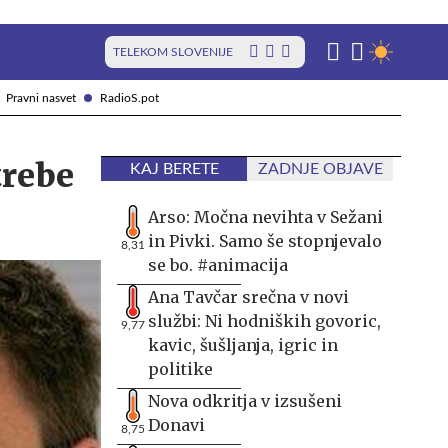
TELEKOM SLOVENIJE
Pravni nasvet
RadioS.pot
trebe
KAJ BERETE
ZADNJE OBJAVE
Arso: Močna nevihta v Sežani
in Pivki. Samo še stopnjevalo
8,31
se bo. #animacija
Ana Tavčar srečna v novi
službi: Ni hodniških govoric,
9,77
kavic, šušljanja, igric in
politike
Nova odkritja v izsušeni
Donavi
8,75