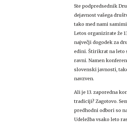
Ste podpredsednik Društ
dejavnost vašega društ
tako med nami samimi m
Letos organizirate že 
največji dogodek za dr
edini. Štirikrat na let
ravni. Namen konferenc
slovenski javnosti, ta
navzven.
Ali je 13. zaporedna ko
tradiciji?
Zagotovo. Sem
predhodni odbori so nar
Udeležba vsako leto ras