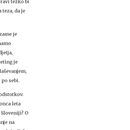
ravi težko bi
teza, da je
zame je
imamo
jetja,
eting je
glaševanjem,
 po sebi.
 odstotkov.
onca leta
 Sloveniji?
O
anje na