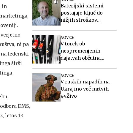
Baterijski sistemi
 in
postajajo ključ do
 marketinga,
nižjih stroškov
oveniji.
elektrike v podjetjih
 verjetno
NOVICE
V torek ob
uštva, ni pa
nespremenjenih
i na tedenski
dajatvah občutna
nga širši
pocenitev goriv
tinga
NOVICE
V ruskih napadih na
Ukrajino več mrtvih
#vŽivo
ehu,
 odbora DMS,
, letos 13.