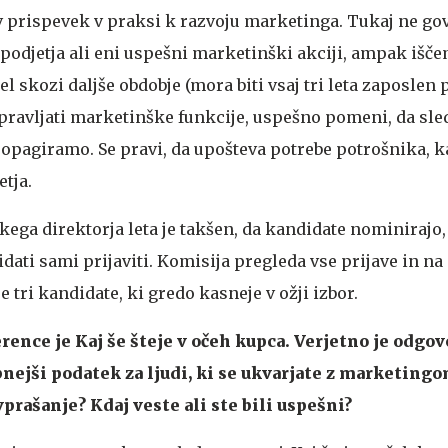
 prispevek v praksi k razvoju marketinga. Tukaj ne go
odjetja ali eni uspešni marketinški akciji, ampak išč
l skozi daljše obdobje (mora biti vsaj tri leta zaposlen
pravljati marketinške funkcije, uspešno pomeni, da sle
ropagiramo. Se pravi, da upošteva potrebe potrošnika, k
tja.
ega direktorja leta je takšen, da kandidate nominirajo,
ati sami prijaviti. Komisija pregleda vse prijave in na
e tri kandidate, ki gredo kasneje v ožji izbor.
ence je Kaj še šteje v očeh kupca. Verjetno je odgov
ejši podatek za ljudi, ki se ukvarjate z marketing
prašanje? Kdaj veste ali ste bili uspešni?