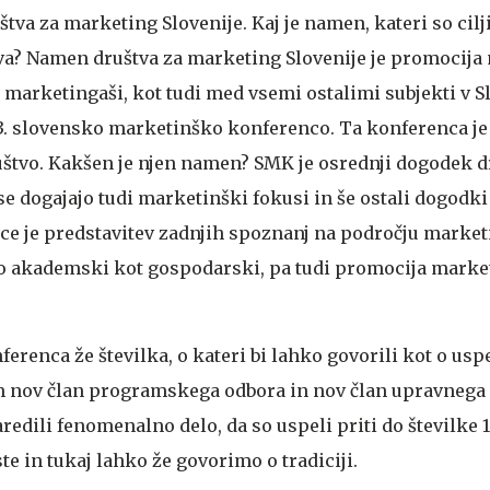
va za marketing Slovenije. Kaj je namen, kateri so cilji
va?
Namen društva za marketing Slovenije je promocija
arketingaši, kot tudi med vsemi ostalimi subjekti v Sl
13. slovensko marketinško konferenco. Ta konferenca je
uštvo. Kakšen je njen namen?
SMK je osrednji dogodek dr
o se dogajajo tudi marketinški fokusi in še ostali dogodk
e je predstavitev zadnjih spoznanj na področju marketi
ko akademski kot gospodarski, pa tudi promocija marke
nferenca že številka, o kateri bi lahko govorili kot o usp
 nov član programskega odbora in nov član upravnega
edili fenomenalno delo, da so uspeli priti do številke 12
te in tukaj lahko že govorimo o tradiciji.