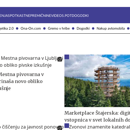
Želite prejemati e-novice?
Uživajmo pametno
ENJA
SPOTKAST
NEPREMIČNINE
VIDEOS.POT
DOGODKI
etika 2.0
Ona-On.com
Gremo v hribe
Dogodki
Nakup avtomobila
estna pivovarna v
prinaša novo obliko
ušnje
Marketplace Štajerska: digi
vstopnica v svet lokalnih do