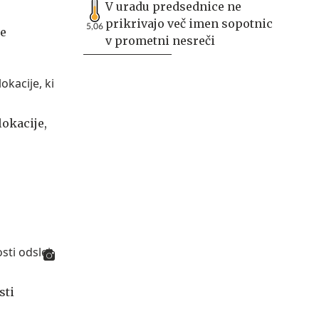
V uradu predsednice ne
prikrivajo več imen sopotnic
5,06
e
v prometni nesreči
lokacije,
sti