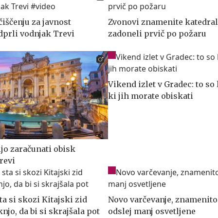
iščenju za javnost
Zvonovi znamenite katedral
prli vodnjak Trevi
zadoneli prvič po požaru
Vikend izlet v Gradec: to so 
ki jih morate obiskati
ijo zaračunati obisk
revi
a si skozi Kitajski zid
Novo varčevanje, znamenito
njo, da bi si skrajšala pot
odslej manj osvetljene