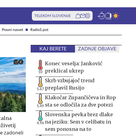
TELEKOM SLOVENIJE
Pravni nasvet
RadioS.pot
KAJ BERETE
ZADNJE OBJAVE
Konec veselja: Janković
preklical ukrep
10
Skrb vzbujajoč trend
preplavil Rusijo
5,67
Klakočar Zupančičeva in Rop
sta se odločila za dve potezi
5,49
Slovenska pevka brez dlake
talna
na jeziku: Sem v celibatu in
4,96
živetij
sem ponosna na to