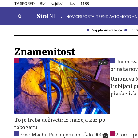
Info in obvestila
Tehnik
TV SPORED
Bizi
Najdi.si
Itis.si
1188
NOVICE
SPORTAL
TRENDI
AVTOMOTO
MN
Naj planinska koča
Energ
Znamenitost
Unionova M
Ljubljani 
pivske izk
To je treba doživeti: iz muzeja kar po
toboganu