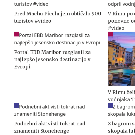
Pred Machu Picchujem obtičalo 900
V Rimu po č
turistov #video
ponovno od
#video
Portal EBD Maribor razglasil za
najlepšo jesensko destinacijo v
Evropi
V Rimu žel
vodnjaka T
Podnebni aktivisti tokrat nad
Z bagrom st
znameniti Stonehenge
skopala luk