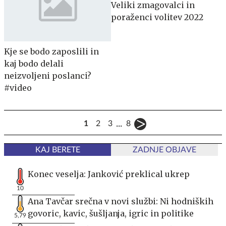
Veliki zmagovalci in
poraženci volitev 2022
Kje se bodo zaposlili in
kaj bodo delali
neizvoljeni poslanci?
#video
...
1
2
3
8
KAJ BERETE
ZADNJE OBJAVE
Konec veselja: Janković preklical ukrep
10
Ana Tavčar srečna v novi službi: Ni hodniških
govoric, kavic, šušljanja, igric in politike
5,79