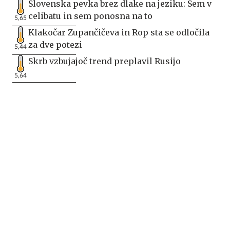
Slovenska pevka brez dlake na jeziku: Sem v
celibatu in sem ponosna na to
5,65
Klakočar Zupančičeva in Rop sta se odločila
za dve potezi
5,44
Skrb vzbujajoč trend preplavil Rusijo
5,64