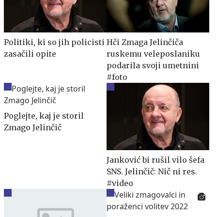
Politiki, ki so jih policisti
Hči Zmaga Jelinčiča
zasačili opite
ruskemu veleposlaniku
podarila svoji umetnini
#foto
Poglejte, kaj je storil
Zmago Jelinčič
Janković bi rušil vilo šefa
SNS. Jelinčič: Nič ni res.
#video