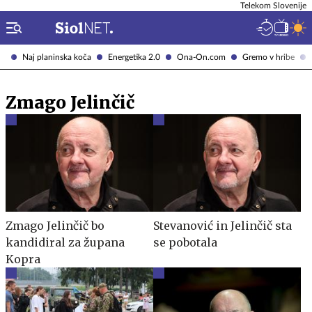
Telekom Slovenije
Naj planinska koča
Energetika 2.0
Ona-On.com
Gremo v hribe
Zmago Jelinčič
Zmago Jelinčič bo
Stevanović in Jelinčič sta
kandidiral za župana
se pobotala
Kopra