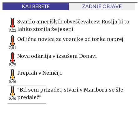
KAJ BERETE
ZADNJE OBJAVE
Svarilo ameriških obveščevalcev: Rusija bi to
lahko storila že jeseni
9,22
Odlična novica za voznike od torka naprej
7,81
Nova odkritja v izsušeni Donavi
9,79
Preplah v Nemčiji
5,46
"Bil sem prizadet, stvari v Mariboru so šle
predaleč"
5,46