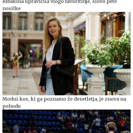
Ribakina upravičila vlogo favoritinje, slovo pete
nosilke
Modni kos, ki ga poznamo že desetletja, je znova na
pohodu