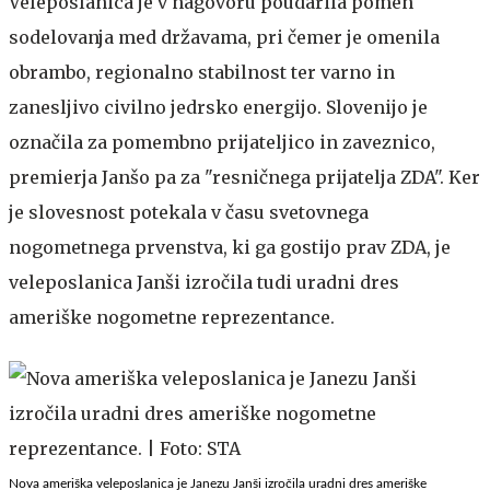
Veleposlanica je v nagovoru poudarila pomen
sodelovanja med državama, pri čemer je omenila
obrambo, regionalno stabilnost ter varno in
zanesljivo civilno jedrsko energijo. Slovenijo je
označila za pomembno prijateljico in zaveznico,
premierja Janšo pa za "resničnega prijatelja ZDA". Ker
je slovesnost potekala v času svetovnega
nogometnega prvenstva, ki ga gostijo prav ZDA, je
veleposlanica Janši izročila tudi uradni dres
ameriške nogometne reprezentance.
Nova ameriška veleposlanica je Janezu Janši izročila uradni dres ameriške