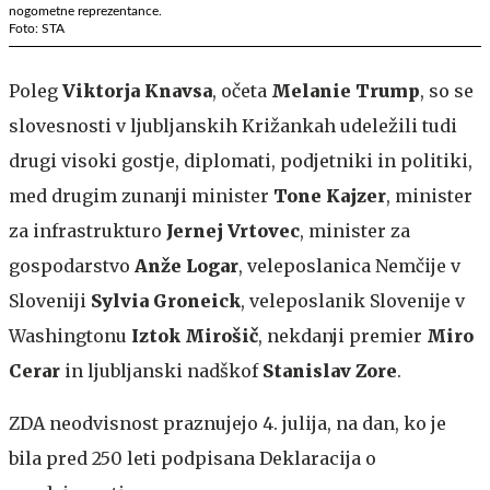
nogometne reprezentance.
Foto: STA
Poleg
Viktorja Knavsa
, očeta
Melanie Trump
, so se
slovesnosti v ljubljanskih Križankah udeležili tudi
drugi visoki gostje, diplomati, podjetniki in politiki,
med drugim zunanji minister
Tone Kajzer
, minister
za infrastrukturo
Jernej Vrtovec
,
minister za
gospodarstvo
Anže Logar
, veleposlanica Nemčije v
Sloveniji
Sylvia Groneick
, veleposlanik Slovenije v
Washingtonu
Iztok Mirošič
, nekdanji premier
Miro
Cerar
in ljubljanski nadškof
Stanislav Zore
.
ZDA neodvisnost praznujejo 4. julija, na dan, ko je
bila pred 250 leti podpisana Deklaracija o