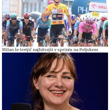
Milan še tretjič najhitrejši v sprintu na Poljskem