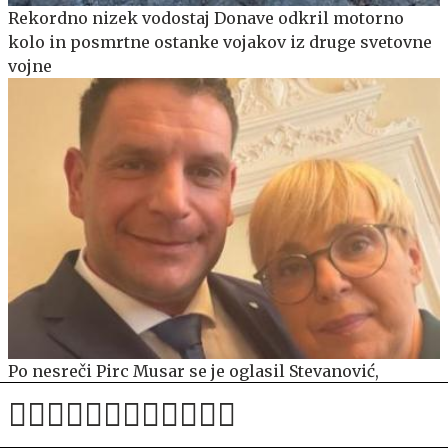
Rekordno nizek vodostaj Donave odkril motorno
kolo in posmrtne ostanke vojakov iz druge svetovne
vojne
Po nesreči Pirc Musar se je oglasil Stevanović,
posnetek predsednice izpred štirih let skrivnostno
izginil