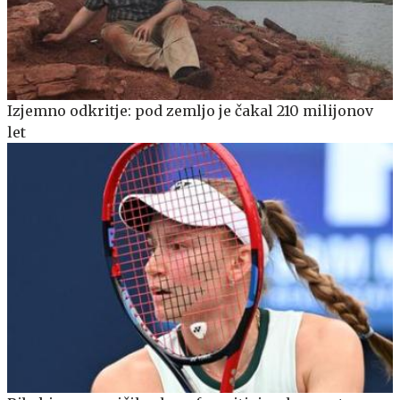
Izjemno odkritje: pod zemljo je čakal 210 milijonov
let