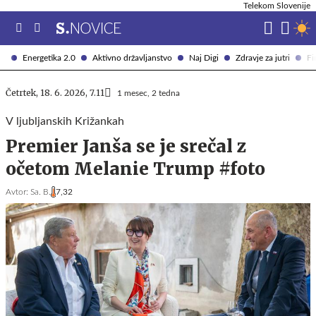
Telekom Slovenije
Energetika 2.0
Aktivno državljanstvo
Naj Digi
Zdravje za jutri
Fi
Četrtek, 18. 6. 2026, 7.11
1 mesec, 2 tedna
V ljubljanskih Križankah
Premier Janša se je srečal z
očetom Melanie Trump #foto
Avtor:
Sa. B.
7,32