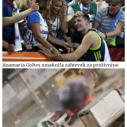
Anamaria Goltes umaknila zahtevek za preživnino