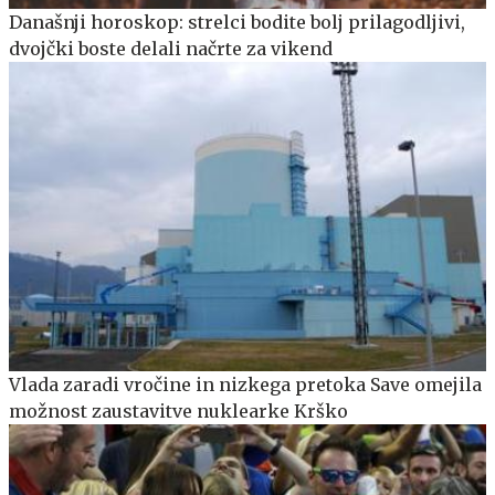
Današnji horoskop: strelci bodite bolj prilagodljivi,
dvojčki boste delali načrte za vikend
Vlada zaradi vročine in nizkega pretoka Save omejila
možnost zaustavitve nuklearke Krško