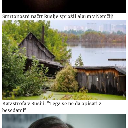
Smrtonosni načrt Rusije sprožil alarm v Nemčiji
Katastrofa v Rusiji: "Tega se ne da opisati z
besedami"