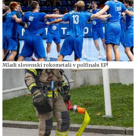
Mladi slovenski rokometaši v polfinalu EP!