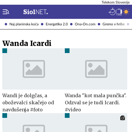
Telekom Slovenije
Naj planinska koča
Energetika 2.0
Ona-On.com
Gremo v hribe
Wanda Icardi
Wandi je dolgčas, a
Wanda "kot mala punčka".
oboževalci skačejo od
Odzval se je tudi Icardi.
navdušenja #foto
#video