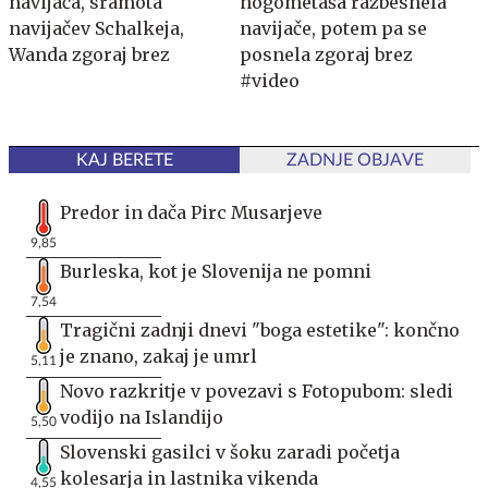
navijača, sramota
nogometaša razbesnela
navijačev Schalkeja,
navijače, potem pa se
Wanda zgoraj brez
posnela zgoraj brez
#video
KAJ BERETE
ZADNJE OBJAVE
Predor in dača Pirc Musarjeve
9,85
Burleska, kot je Slovenija ne pomni
7,54
Tragični zadnji dnevi "boga estetike": končno
je znano, zakaj je umrl
5,11
Novo razkritje v povezavi s Fotopubom: sledi
vodijo na Islandijo
5,50
Slovenski gasilci v šoku zaradi početja
kolesarja in lastnika vikenda
4,55