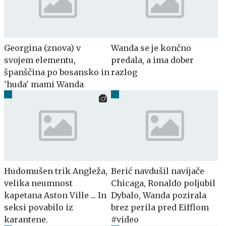
Georgina (znova) v
Wanda se je končno
svojem elementu,
predala, a ima dober
španščina po bosansko in
razlog
'huda' mami Wanda
Hudomušen trik Angleža,
Berić navdušil navijače
velika neumnost
Chicaga, Ronaldo poljubil
kapetana Aston Ville ... In
Dybalo, Wanda pozirala
seksi povabilo iz
brez perila pred Eifflom
karantene.
#video