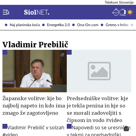
Telekom Slovenije
Naj planinska koča
Energetika 2.0
Ona-On.com
Gremo v hribe
Vladimir Prebilič
Županske volitve: kje bo
Predsedniške volitve: kje
najbolj napeto in kdo ima
je tekla penina in kje so
zmago že zagotovljeno
se morali zadovoljiti s
čipsom in vodo #video