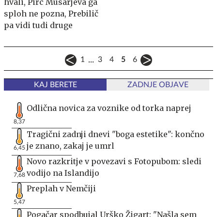
hvali, Pirc Musarjeva ga
sploh ne pozna, Prebilič
pa vidi tudi druge
...
1
3
4
5
6
KAJ BERETE
ZADNJE OBJAVE
Odlična novica za voznike od torka naprej
8,37
Tragični zadnji dnevi "boga estetike": končno
je znano, zakaj je umrl
6,45
Novo razkritje v povezavi s Fotopubom: sledi
vodijo na Islandijo
7,68
Preplah v Nemčiji
5,47
Pogačar spodbujal Urško Žigart: "Našla sem