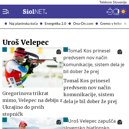
Telekom Slovenije
Naj planinska koča
Energetika 2.0
Ona-On.com
Gremo v hribe
Uroš Velepec
Tomaš Kos prinesel
predvsem nov način
Gregorinova trikrat
komunikacije, sistem
mimo, Velepec na debiju z
dela je bil dober že prej
Ukrajino do prvih
stopničk