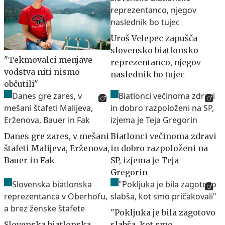
Uroš Velepec zapušča
slovensko biatlonsko
"Tekmovalci menjave
reprezentanco, njegov
vodstva niti nismo
naslednik bo tujec
občutili"
Danes gre zares, v mešani
Biatlonci večinoma zdravi
štafeti Malijeva, Erženova,
in dobro razpoloženi na
Bauer in Fak
SP, izjema je Teja
Gregorin
"Pokljuka je bila zagotovo
Slovenska biatlonska
slabša, kot smo