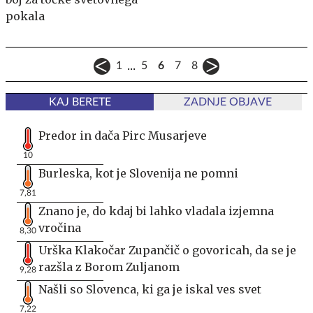
pokala
...
1
5
6
7
8
KAJ BERETE
ZADNJE OBJAVE
Predor in dača Pirc Musarjeve
10
Burleska, kot je Slovenija ne pomni
7,81
Znano je, do kdaj bi lahko vladala izjemna
vročina
8,30
Urška Klakočar Zupančič o govoricah, da se je
razšla z Borom Zuljanom
9,28
Našli so Slovenca, ki ga je iskal ves svet
7,22