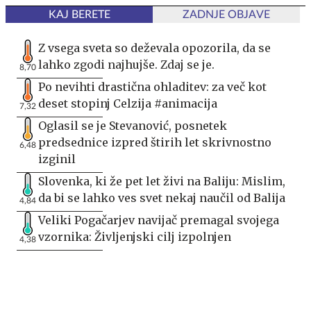
KAJ BERETE
ZADNJE OBJAVE
Z vsega sveta so deževala opozorila, da se
lahko zgodi najhujše. Zdaj se je.
8,70
Po nevihti drastična ohladitev: za več kot
deset stopinj Celzija #animacija
7,32
Oglasil se je Stevanović, posnetek
predsednice izpred štirih let skrivnostno
6,48
izginil
Slovenka, ki že pet let živi na Baliju: Mislim,
da bi se lahko ves svet nekaj naučil od Balija
4,84
Veliki Pogačarjev navijač premagal svojega
vzornika: Življenjski cilj izpolnjen
4,38