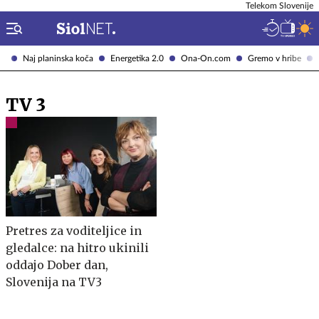
Telekom Slovenije
Naj planinska koča
Energetika 2.0
Ona-On.com
Gremo v hribe
TV 3
Pretres za voditeljice in
gledalce: na hitro ukinili
oddajo Dober dan,
Slovenija na TV3