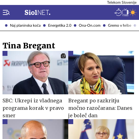
Telekom Slovenije
Naj planinska koča
Energetika 2.0
Ona-On.com
Gremo v hribe
Tina Bregant
SBC: Ukrepi iz vladnega
Bregant po razkritju
programa korak v pravo
močno razočarana: Danes
smer
je boleč dan