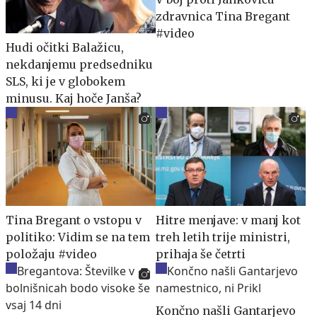
zdravnica Tina Bregant
#video
Hudi očitki Balažicu,
nekdanjemu predsedniku
SLS, ki je v globokem
minusu. Kaj hoče Janša?
Tina Bregant o vstopu v
Hitre menjave: v manj kot
politiko: Vidim se na tem
treh letih trije ministri,
položaju #video
prihaja še četrti
Končno našli Gantarjevo