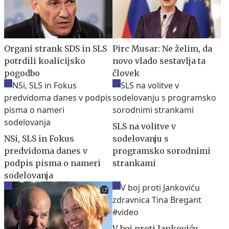
Organi strank SDS in SLS
Pirc Musar: Ne želim, da
potrdili koalicijsko
novo vlado sestavlja ta
pogodbo
človek
SLS na volitve v
NSi, SLS in Fokus
sodelovanju s
predvidoma danes v
programsko sorodnimi
podpis pisma o nameri
strankami
sodelovanja
V boj proti Jankoviću