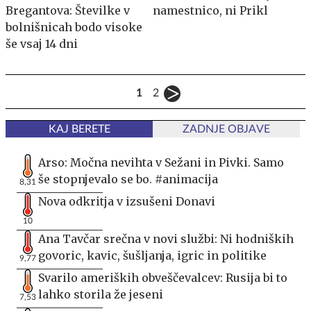
Bregantova: Številke v
namestnico, ni Prikl
bolnišnicah bodo visoke
še vsaj 14 dni
1
2
KAJ BERETE
ZADNJE OBJAVE
Arso: Močna nevihta v Sežani in Pivki. Samo
še stopnjevalo se bo. #animacija
8,31
Nova odkritja v izsušeni Donavi
10
Ana Tavčar srečna v novi službi: Ni hodniških
govoric, kavic, šušljanja, igric in politike
9,77
Svarilo ameriških obveščevalcev: Rusija bi to
lahko storila že jeseni
7,53