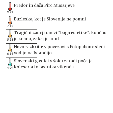
Predor in dača Pirc Musarjeve
9,22
Burleska, kot je Slovenija ne pomni
7,15
Tragični zadnji dnevi "boga estetike": končno
je znano, zakaj je umrl
5,58
Novo razkritje v povezavi s Fotopubom: sledi
vodijo na Islandijo
6,14
Slovenski gasilci v šoku zaradi početja
kolesarja in lastnika vikenda
4,99