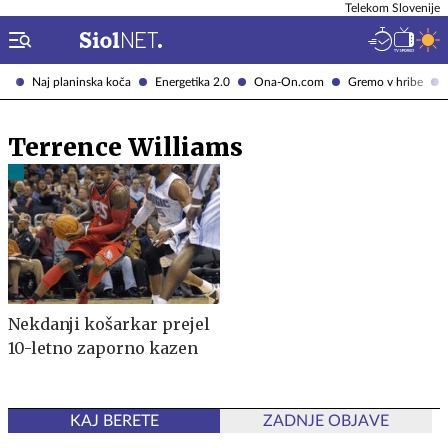
Telekom Slovenije
Naj planinska koča
Energetika 2.0
Ona-On.com
Gremo v hribe
Terrence Williams
Nekdanji košarkar prejel
10-letno zaporno kazen
KAJ BERETE
ZADNJE OBJAVE