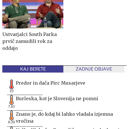
Ustvarjalci South Parka
prvič zamudili rok za
oddajo
KAJ BERETE
ZADNJE OBJAVE
Predor in dača Pirc Musarjeve
10
Burleska, kot je Slovenija ne pomni
7,81
Znano je, do kdaj bi lahko vladala izjemna
vročina
8,30