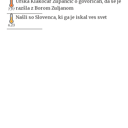
Urška Klakočar Zupančič o govoricah, da se je
razšla z Borom Zuljanom
7,97
Našli so Slovenca, ki ga je iskal ves svet
6,23