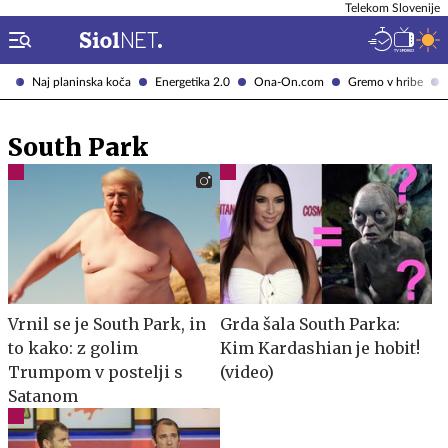
Telekom Slovenije
Naj planinska koča
Energetika 2.0
Ona-On.com
Gremo v hribe
South Park
Vrnil se je South Park, in
Grda šala South Parka:
to kako: z golim
Kim Kardashian je hobit!
Trumpom v postelji s
(video)
Satanom