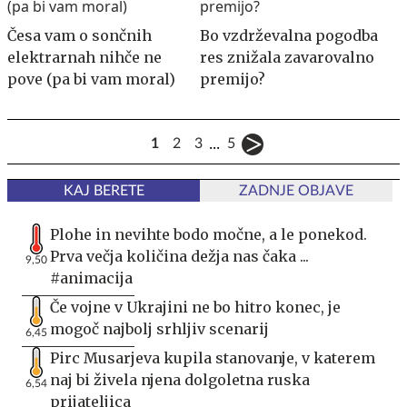
Česa vam o sončnih
Bo vzdrževalna pogodba
elektrarnah nihče ne
res znižala zavarovalno
pove (pa bi vam moral)
premijo?
...
1
2
3
5
KAJ BERETE
ZADNJE OBJAVE
Plohe in nevihte bodo močne, a le ponekod.
Prva večja količina dežja nas čaka ...
9,50
#animacija
Če vojne v Ukrajini ne bo hitro konec, je
mogoč najbolj srhljiv scenarij
6,45
Pirc Musarjeva kupila stanovanje, v katerem
naj bi živela njena dolgoletna ruska
6,54
prijateljica