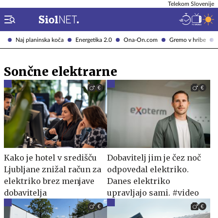
Telekom Slovenije
Naj planinska koča
Energetika 2.0
Ona-On.com
Gremo v hribe
Sončne elektrarne
Kako je hotel v središču
Dobavitelj jim je čez noč
Ljubljane znižal račun za
odpovedal elektriko.
elektriko brez menjave
Danes elektriko
dobavitelja
upravljajo sami. #video