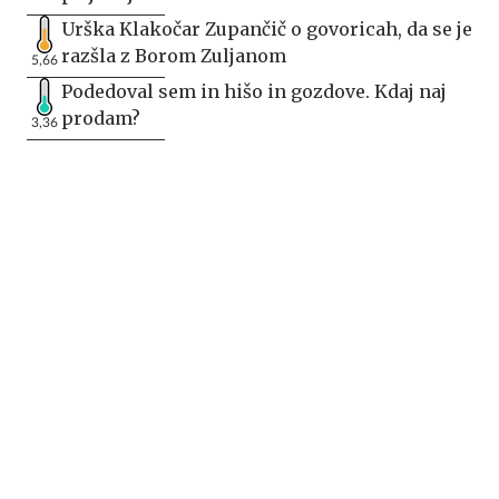
Urška Klakočar Zupančič o govoricah, da se je
razšla z Borom Zuljanom
5,66
Podedoval sem in hišo in gozdove. Kdaj naj
prodam?
3,36