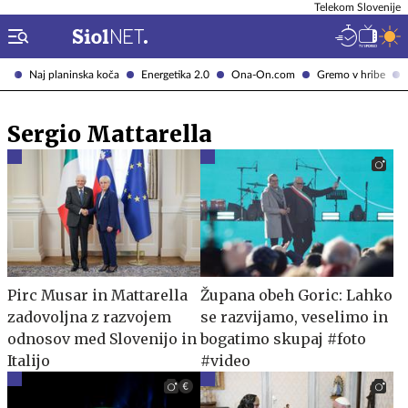
Telekom Slovenije
Naj planinska koča
Energetika 2.0
Ona-On.com
Gremo v hribe
Sergio Mattarella
Pirc Musar in Mattarella
Župana obeh Goric: Lahko
zadovoljna z razvojem
se razvijamo, veselimo in
odnosov med Slovenijo in
bogatimo skupaj #foto
Italijo
#video