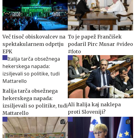
Več tisoč obiskovalcev na
To je papež Frančišek
spektakularnem odprtju
podaril Pirc Musar #video
EPK
#foto
Italija tarča obsežnega
hekerskega napada:
Ali Italija kaj naklepa
izsiljevali so politike, tudi
proti Sloveniji?
Mattarello