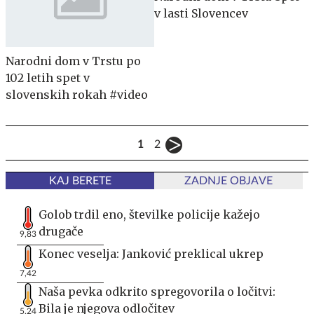
v lasti Slovencev
Narodni dom v Trstu po
102 letih spet v
slovenskih rokah #video
1
2
KAJ BERETE
ZADNJE OBJAVE
Golob trdil eno, številke policije kažejo
drugače
9,83
Konec veselja: Janković preklical ukrep
7,42
Naša pevka odkrito spregovorila o ločitvi:
Bila je njegova odločitev
5,24