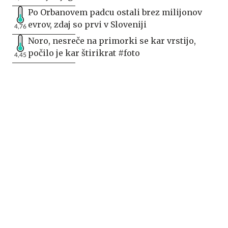
Po Orbanovem padcu ostali brez milijonov
evrov, zdaj so prvi v Sloveniji
4,76
Noro, nesreče na primorki se kar vrstijo,
počilo je kar štirikrat #foto
4,45