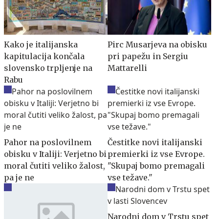
Kako je italijanska
Pirc Musarjeva na obisku
kapitulacija končala
pri papežu in Sergiu
slovensko trpljenje na
Mattarelli
Rabu
Pahor na poslovilnem
Čestitke novi italijanski
obisku v Italiji: Verjetno bi
premierki iz vse Evrope.
moral čutiti veliko žalost,
"Skupaj bomo premagali
pa je ne
vse težave."
Narodni dom v Trstu spet