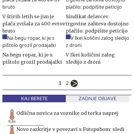
V štirih letih se jim je
Sindikat delavcev
plača zvišala za 400 evrov
trgovine zahteva dostojno
bruto
plačilo: podpišite peticijo
Na begu ropar, ki je s
V Ikei količini zalog
pištolo grozil prodajalki
sledijo z droni
1
2
KAJ BERETE
ZADNJE OBJAVE
Odlična novica za voznike od torka naprej
8,86
Novo razkritje v povezavi s Fotopubom: sledi