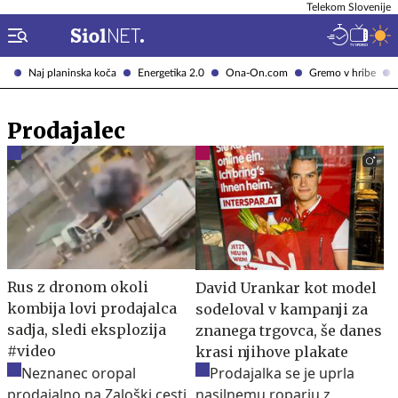
Telekom Slovenije
Naj planinska koča
Energetika 2.0
Ona-On.com
Gremo v hribe
Prodajalec
Rus z dronom okoli
David Urankar kot model
kombija lovi prodajalca
sodeloval v kampanji za
sadja, sledi eksplozija
znanega trgovca, še danes
#video
krasi njihove plakate