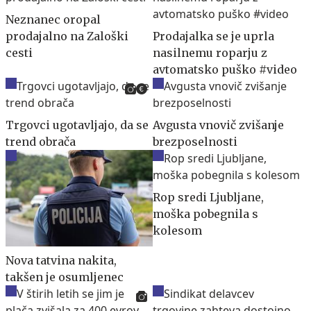
Neznanec oropal
prodajalno na Zaloški
Prodajalka se je uprla
cesti
nasilnemu roparju z
avtomatsko puško #video
Trgovci ugotavljajo, da se
Avgusta vnovič zvišanje
trend obrača
brezposelnosti
Rop sredi Ljubljane,
moška pobegnila s
kolesom
Nova tatvina nakita,
takšen je osumljenec