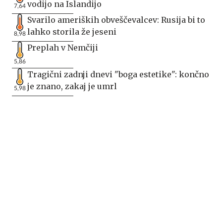
vodijo na Islandijo
7,64
Svarilo ameriških obveščevalcev: Rusija bi to
lahko storila že jeseni
8,98
Preplah v Nemčiji
5,86
Tragični zadnji dnevi "boga estetike": končno
je znano, zakaj je umrl
5,98