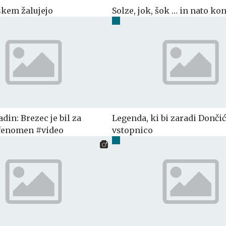
kem žalujejo
Solze, jok, šok … in nato ko
in: Brezec je bil za
Legenda, ki bi zaradi Donči
 fenomen #video
vstopnico