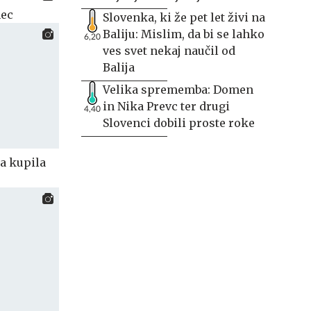
nec
Slovenka, ki že pet let živi na
Baliju: Mislim, da bi se lahko
6,20
ves svet nekaj naučil od
Balija
Velika sprememba: Domen
in Nika Prevc ter drugi
4,40
Slovenci dobili proste roke
ća kupila