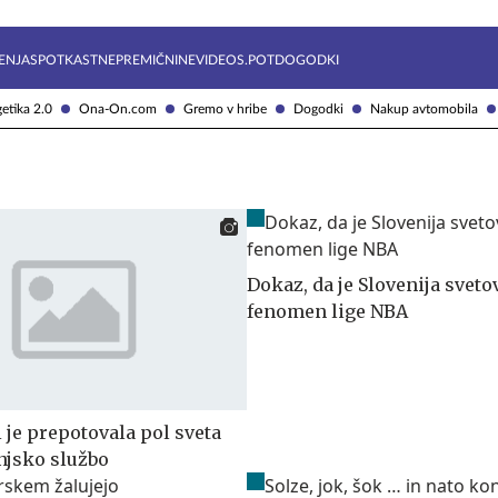
Želite prejemati e-novice?
Uživajmo pametno
ENJA
SPOTKAST
NEPREMIČNINE
VIDEOS.POT
DOGODKI
etika 2.0
Ona-On.com
Gremo v hribe
Dogodki
Nakup avtomobila
Dokaz, da je Slovenija sveto
fenomen lige NBA
i je prepotovala pol sveta
anjsko službo