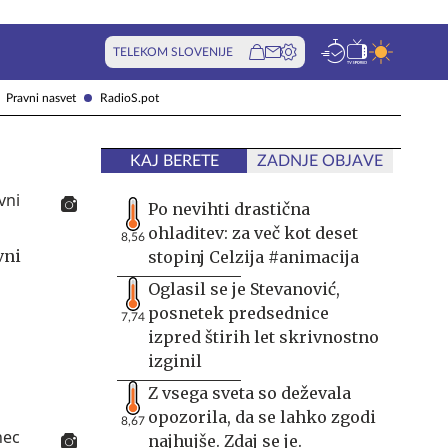
TELEKOM SLOVENIJE
Pravni nasvet
RadioS.pot
KAJ BERETE
ZADNJE OBJAVE
Po nevihti drastična
ohladitev: za več kot deset
8,56
vni
stopinj Celzija #animacija
Oglasil se je Stevanović,
posnetek predsednice
7,74
izpred štirih let skrivnostno
izginil
Z vsega sveta so deževala
opozorila, da se lahko zgodi
8,67
najhujše. Zdaj se je.