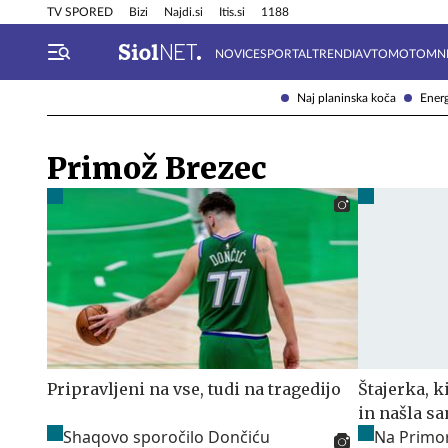
Info in obvestila
Tehnik
TV SPORED
Bizi
Najdi.si
Itis.si
1188
NOVICE
SPORTAL
TRENDI
AVTOMOTO
MN
Naj planinska koča
Energ
Primož Brezec
Pripravljeni na vse, tudi na tragedijo
Štajerka, k
in našla s