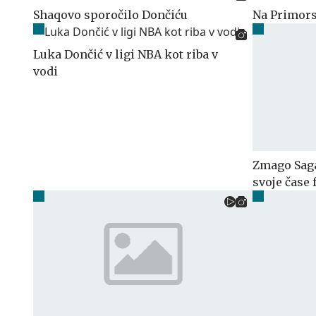
Shaqovo sporočilo Dončiću
Na Primors
Luka Dončić v ligi NBA kot riba v
vodi
Zmago Sagad
svoje čase