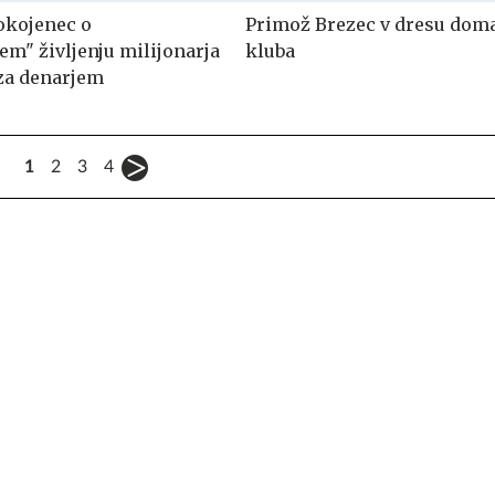
pokojenec o
Primož Brezec v dresu dom
em" življenju milijonarja
kluba
 za denarjem
1
2
3
4