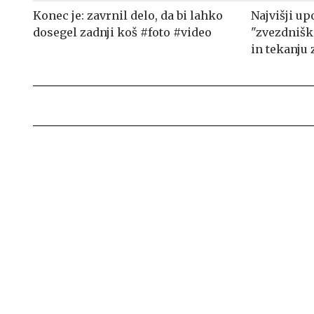
Konec je: zavrnil delo, da bi lahko
Najvišji u
dosegel zadnji koš #foto #video
"zvezdnišk
in tekanju