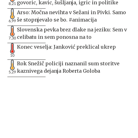
govoric, kavic, šušljanja, igric in politike
8,21
Arso: Močna nevihta v Sežani in Pivki. Samo
še stopnjevalo se bo. #animacija
6,99
Slovenska pevka brez dlake na jeziku: Sem v
celibatu in sem ponosna na to
7,30
Konec veselja: Janković preklical ukrep
10
Rok Snežič policiji naznanil sum storitve
kaznivega dejanja Roberta Goloba
5,29