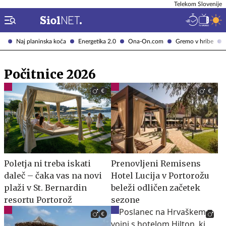
Telekom Slovenije
Naj planinska koča
Energetika 2.0
Ona-On.com
Gremo v hribe
Počitnice 2026
Poletja ni treba iskati
Prenovljeni Remisens
daleč – čaka vas na novi
Hotel Lucija v Portorožu
plaži v St. Bernardin
beleži odličen začetek
resortu Portorož
sezone