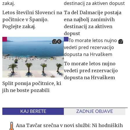
Letos številni Slovenci na
Ta del Dalmacije postaja
počitnice v Španijo.
ena najbolj zanimivih
Poglejte zakaj.
destinacij za aktiven
dopust
To morate letos nujno
vedeti pred rezervacijo
dopusta na Hrvaškem
Split ponuja počitnice, ki
jih ne boste pozabili
KAJ BERETE
ZADNJE OBJAVE
Ana Tavčar srečna v novi službi: Ni hodniških