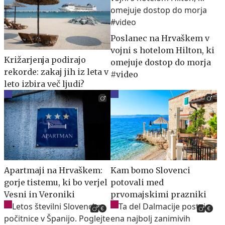
Poslanec na Hrvaškem v
vojni s hotelom Hilton, ki
Križarjenja podirajo
omejuje dostop do morja
rekorde: zakaj jih iz leta v
#video
leto izbira več ljudi?
Apartmaji na Hrvaškem:
Kam bomo Slovenci
gorje tistemu, ki bo verjel
potovali med
Vesni in Veroniki
prvomajskimi prazniki