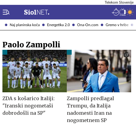
Telekom Slovenije
Naj planinska koča
Energetika 2.0
Ona-On.com
Gremo v hribe
Paolo Zampolli
ZDA s košarico Italiji:
Zampolli predlagal
"Iranski nogometaši
Trumpu, da Italija
dobrodošli na SP"
nadomesti Iran na
nogometnem SP