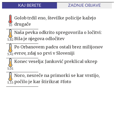
KAJ BERETE
ZADNJE OBJAVE
Golob trdil eno, številke policije kažejo
drugače
10
Naša pevka odkrito spregovorila o ločitvi:
Bila je njegova odločitev
5,82
Po Orbanovem padcu ostali brez milijonov
evrov, zdaj so prvi v Sloveniji
5,42
Konec veselja: Janković preklical ukrep
5,01
Noro, nesreče na primorki se kar vrstijo,
počilo je kar štirikrat #foto
5,15