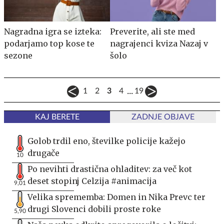
Nagradna igra se izteka:
Preverite, ali ste med
podarjamo top kose te
nagrajenci kviza Nazaj v
sezone
šolo
...
1
2
3
4
19
KAJ BERETE
ZADNJE OBJAVE
Golob trdil eno, številke policije kažejo
drugače
10
Po nevihti drastična ohladitev: za več kot
deset stopinj Celzija #animacija
9,01
Velika sprememba: Domen in Nika Prevc ter
drugi Slovenci dobili proste roke
5,90