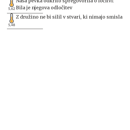
Naša pevka odkrito spregovorila o ločitvi:
Bila je njegova odločitev
5,62
Z družino ne bi silil v stvari, ki nimajo smisla
5,48