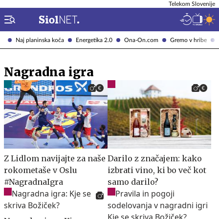
Telekom Slovenije
Naj planinska koča
Energetika 2.0
Ona-On.com
Gremo v hribe
Nagradna igra
Z Lidlom navijajte za naše
Darilo z značajem: kako
rokometaše v Oslu
izbrati vino, ki bo več kot
#NagradnaIgra
samo darilo?