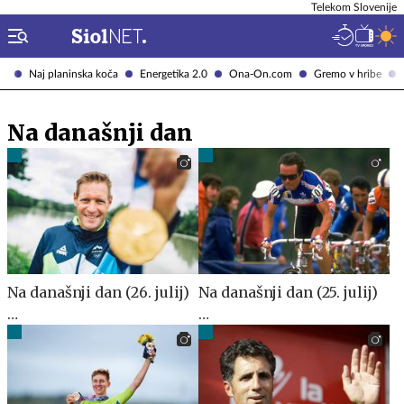
Telekom Slovenije
Naj planinska koča
Energetika 2.0
Ona-On.com
Gremo v hribe
Na današnji dan
Na današnji dan (26. julij)
Na današnji dan (25. julij)
…
…