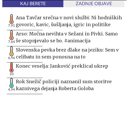
KAJ BERETE
ZADNJE OBJAVE
Ana Tavčar srečna v novi službi: Ni hodniških
govoric, kavic, šušljanja, igric in politike
7,91
Arso: Močna nevihta v Sežani in Pivki. Samo
še stopnjevalo se bo. #animacija
7,64
Slovenska pevka brez dlake na jeziku: Sem v
celibatu in sem ponosna na to
6,96
Konec veselja: Janković preklical ukrep
10
Rok Snežič policiji naznanil sum storitve
kaznivega dejanja Roberta Goloba
4,94