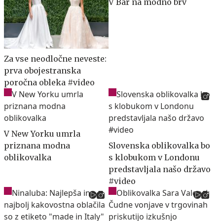
V Bar na modno brv
Za vse neodločne neveste:
prva obojestranska
poročna obleka #video
V New Yorku umrla
priznana modna
Slovenska oblikovalka bo
oblikovalka
s klobukom v Londonu
predstavljala našo državo
#video