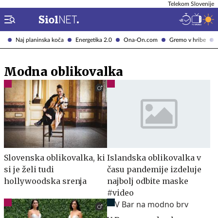
Telekom Slovenije
Naj planinska koča
Energetika 2.0
Ona-On.com
Gremo v hribe
Modna oblikovalka
Slovenska oblikovalka, ki
Islandska oblikovalka v
si je želi tudi
času pandemije izdeluje
hollywoodska srenja
najbolj odbite maske
#video