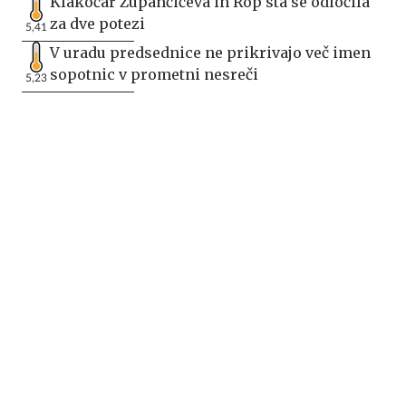
Klakočar Zupančičeva in Rop sta se odločila
za dve potezi
5,41
V uradu predsednice ne prikrivajo več imen
sopotnic v prometni nesreči
5,23