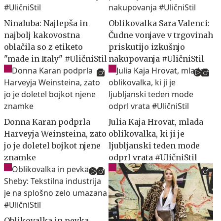
Ninaluba: Najlepša in
Oblikovalka Sara Valenci:
najbolj kakovostna
Čudne vonjave v trgovinah
oblačila so z etiketo
priskutijo izkušnjo
"made in Italy" #UličniStil
nakupovanja #UličniStil
Donna Karan podprla
Julia Kaja Hrovat, mlada
Harveyja Weinsteina, zato
oblikovalka, ki ji je
jo je doletel bojkot njene
ljubljanski teden mode
znamke
odprl vrata #UličniStil
Oblikovalka in pevka