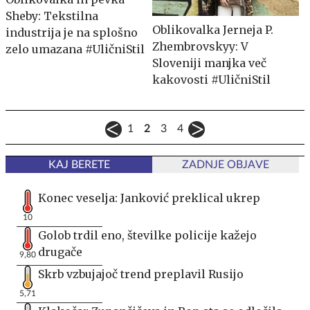
Sheby: Tekstilna
Oblikovalka Jerneja P.
industrija je na splošno
Zhembrovskyy: V
zelo umazana #UličniStil
Sloveniji manjka več
kakovosti #UličniStil
1
2
3
4
KAJ BERETE
ZADNJE OBJAVE
Konec veselja: Janković preklical ukrep
10
Golob trdil eno, številke policije kažejo
drugače
9,80
Skrb vzbujajoč trend preplavil Rusijo
5,71