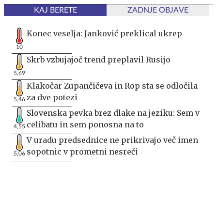
KAJ BERETE
ZADNJE OBJAVE
Konec veselja: Janković preklical ukrep
10
Skrb vzbujajoč trend preplavil Rusijo
5,69
Klakočar Zupančičeva in Rop sta se odločila
za dve potezi
5,46
Slovenska pevka brez dlake na jeziku: Sem v
celibatu in sem ponosna na to
4,55
V uradu predsednice ne prikrivajo več imen
sopotnic v prometni nesreči
5,06