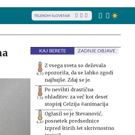
TELEKOM SLOVENIJE
na
KAJ BERETE
ZADNJE OBJAVE
Z vsega sveta so deževala
opozorila, da se lahko zgodi
8,73
najhujše. Zdaj se je.
Po nevihti drastična
ohladitev: za več kot deset
7,31
stopinj Celzija #animacija
Oglasil se je Stevanović,
posnetek predsednice
6,47
izpred štirih let skrivnostno