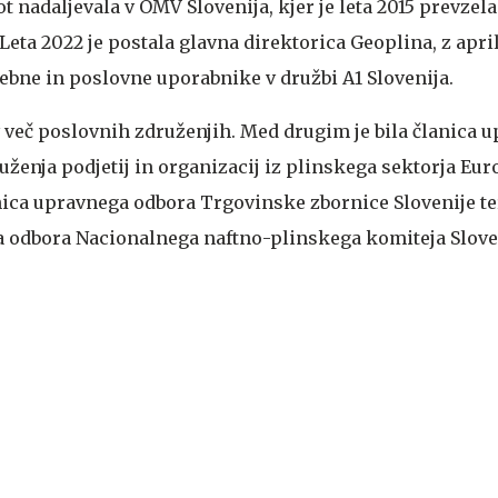
ot nadaljevala v OMV Slovenija, kjer je leta 2015 prevzel
Leta 2022 je postala glavna direktorica Geoplina, z apr
sebne in poslovne uporabnike v družbi A1 Slovenija.
v več poslovnih združenjih. Med drugim je bila članica 
ženja podjetij in organizacij iz plinskega sektorja Eur
nica upravnega odbora Trgovinske zbornice Slovenije te
 odbora Nacionalnega naftno-plinskega komiteja Slove