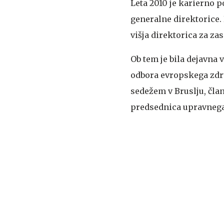
Leta 2010 je karierno p
generalne direktorice. 
višja direktorica za za
Ob tem je bila dejavna 
odbora evropskega zdru
sedežem v Bruslju, čla
predsednica upravnega