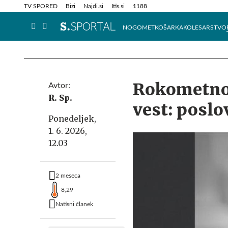
Info in obvestila
Tehnik
TV SPORED
Bizi
Najdi.si
Itis.si
1188
NOGOMET
KOŠARKA
KOLESARSTVO
Rokometno 
Avtor:
R. Sp.
vest: poslo
Ponedeljek,
1. 6. 2026,
12.03
2 meseca
8,29
Natisni članek