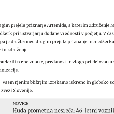
rugim prejela priznanje Artemida, s katerim Združenje 
džerk pri ustvarjanju dodane vrednosti v podjetju. V ča
 pa je družba med drugim prejela priznanje menedžerk
e to združenje.
oudarili njeno znanje, predanost in vlogo pri delovanju
nizacije.
u. Vsem njenim bližnjim izrekamo iskreno in globoko sož
zvezi Slovenije.
NOVICE
Huda prometna nesreča: 46-letni vozni