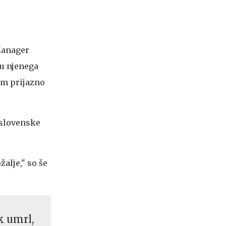
Manager
su njenega
am prijazno
 slovenske
alje," so še
k umrl,