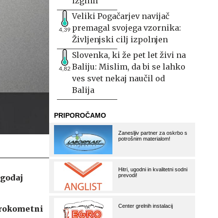
izginil
Veliki Pogačarjev navijač
premagal svojega vzornika:
4,39
Življenjski cilj izpolnjen
Slovenka, ki že pet let živi na
Baliju: Mislim, da bi se lahko
4,82
ves svet nekaj naučil od
Balija
zgodaj
 rokometni