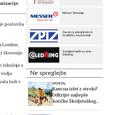
nizacije.
je poslovila
a Lombar,
i Slovenije.
 izkušnje s
Ne spreglejte
 vodja
ala tudi v
SPORTAL
Kam na izlet z otroki?
Odkrijte najlepše
kotičke Škofjeloškega
hribovja.