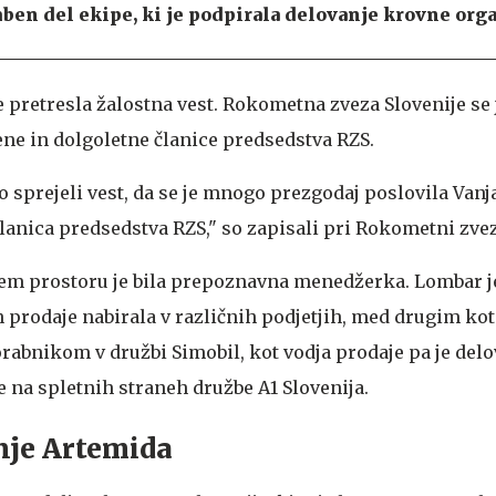
en del ekipe, ki je podpirala delovanje krovne orga
 pretresla žalostna vest. Rokometna zveza Slovenije se 
jene in dolgoletne članice predsedstva RZS.
o sprejeli vest, da se je mnogo prezgodaj poslovila Vanj
lanica predsedstva RZS," so zapisali pri Rokometni zvez
m prostoru je bila prepoznavna menedžerka. Lombar je
 prodaje nabirala v različnih podjetjih, med drugim kot
abnikom v družbi Simobil, kot vodja prodaje pa je delov
e na spletnih straneh družbe A1 Slovenija.
nje Artemida