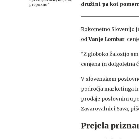
družini pa kot pomemb
prepozno"
Rokometno Slovenijo je
od
Vanje Lombar
, cen
"Z globoko žalostjo sm
cenjena in dolgoletna č
V slovenskem poslovne
področja marketinga in
prodaje poslovnim upor
Zavarovalnici Sava, piš
Prejela prizna