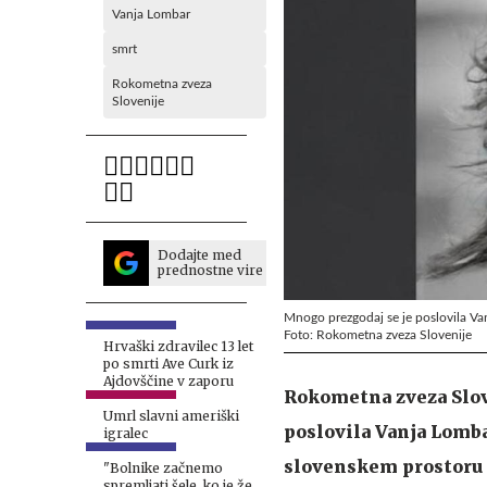
Vanja Lombar
smrt
Rokometna zveza
Slovenije
Dodajte med
prednostne vire
Mnogo prezgodaj se je poslovila Va
Foto: Rokometna zveza Slovenije
Hrvaški zdravilec 13 let
po smrti Ave Curk iz
Ajdovščine v zaporu
Rokometna zveza Slove
Umrl slavni ameriški
poslovila Vanja Lomba
igralec
slovenskem prostoru 
"Bolnike začnemo
spremljati šele, ko je že