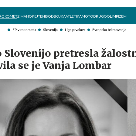
Želite prejemati e-novice?
Uživajmo pametno
ROKOMET
ZIMA
HOKEJ
TENIS
ODBOJKA
ATLETIKA
MOTO
DRUGO
OLIMPIZEM
EP v rokometu
Slovenija
Liga prvakov
Evropska tekmovanja
Slovenijo pretresla žalost
vila se je Vanja Lombar