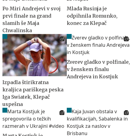
Po Miri Andrejevi v svoj
Mlada Rusinja je
prvi finale na grand
odpihnila Romunko,
slamih še Maja
konec za Klepač
Chwalinska
Zverev gladko v polfinale,
v ženskem finalu
Andrejeva in Kostjuk
Izpadla štirikratna
kraljica pariškega peska
Iga Swiatek, Klepač
uspešna
Marta Kostjuk je