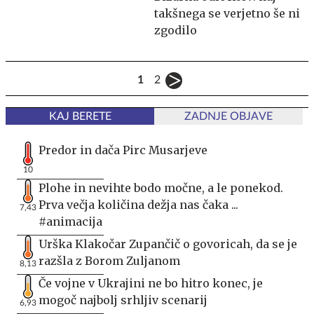
takšnega se verjetno še ni
zgodilo
1
2
KAJ BERETE
ZADNJE OBJAVE
Predor in dača Pirc Musarjeve
10
Plohe in nevihte bodo močne, a le ponekod.
Prva večja količina dežja nas čaka ...
7,43
#animacija
Urška Klakočar Zupančič o govoricah, da se je
razšla z Borom Zuljanom
8,13
Če vojne v Ukrajini ne bo hitro konec, je
mogoč najbolj srhljiv scenarij
6,93