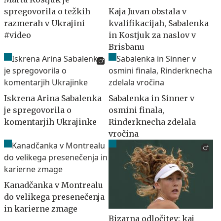
spregovorila o težkih
Kaja Juvan obstala v
razmerah v Ukrajini
kvalifikacijah, Sabalenka
#video
in Kostjuk za naslov v
Brisbanu
Iskrena Arina Sabalenka
Sabalenka in Sinner v
je spregovorila o
osmini finala,
komentarjih Ukrajinke
Rinderknecha zdelala
vročina
Kanadčanka v Montrealu
do velikega presenečenja
in karierne zmage
Bizarna odločitev: kaj