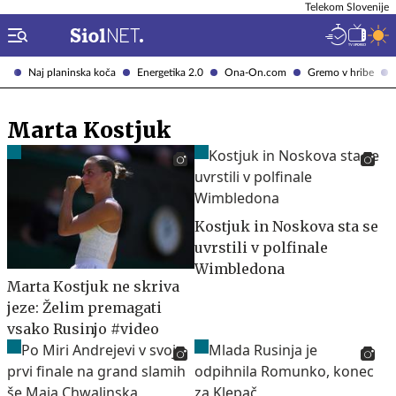
Telekom Slovenije
Naj planinska koča
Energetika 2.0
Ona-On.com
Gremo v hribe
Marta Kostjuk
Kostjuk in Noskova sta se
uvrstili v polfinale
Wimbledona
Marta Kostjuk ne skriva
jeze: Želim premagati
vsako Rusinjo #video