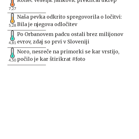
Konec veselja: Janković preklical ukrep
7,27
Naša pevka odkrito spregovorila o ločitvi:
Bila je njegova odločitev
5,28
Po Orbanovem padcu ostali brez milijonov
evrov, zdaj so prvi v Sloveniji
4,81
Noro, nesreče na primorki se kar vrstijo,
počilo je kar štirikrat #foto
4,50