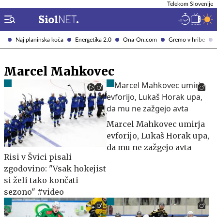
Telekom Slovenije
Naj planinska koča
Energetika 2.0
Ona-On.com
Gremo v hribe
Marcel Mahkovec
Marcel Mahkovec umirja
evforijo, Lukaš Horak upa,
da mu ne zažgejo avta
Risi v Švici pisali
zgodovino: "Vsak hokejist
si želi tako končati
sezono" #video