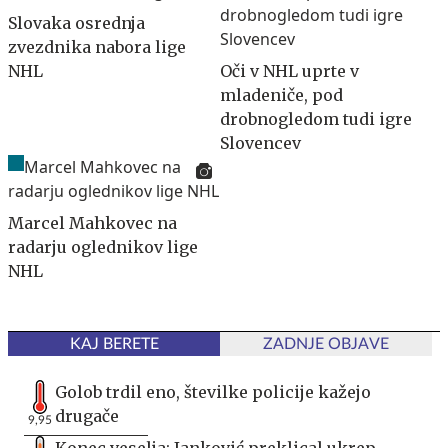
Slovaka osrednja
zvezdnika nabora lige
NHL
Oči v NHL uprte v
mladeniče, pod
drobnogledom tudi igre
Slovencev
Marcel Mahkovec na
radarju oglednikov lige
NHL
KAJ BERETE
ZADNJE OBJAVE
Golob trdil eno, številke policije kažejo
drugače
9,95