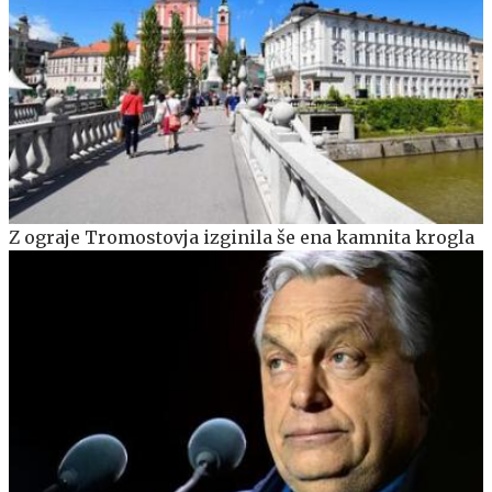
Z ograje Tromostovja izginila še ena kamnita krogla