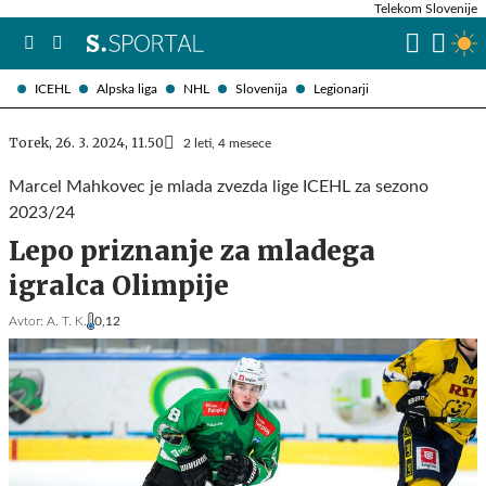
Telekom Slovenije
ICEHL
Alpska liga
NHL
Slovenija
Legionarji
Torek, 26. 3. 2024, 11.50
2 leti, 4 mesece
Marcel Mahkovec je mlada zvezda lige ICEHL za sezono
2023/24
Lepo priznanje za mladega
igralca Olimpije
Avtor:
A. T. K.
0,12