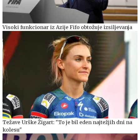
Visoki funkcionar iz Azije Fifo obtožuje izsiljevanja
Težave Urške Žigart: "To je bil eden najtežjih dni na
kolesu"