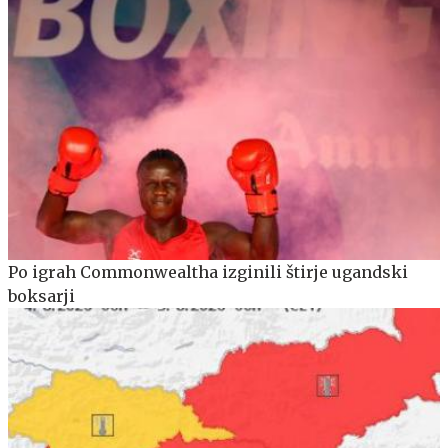
Po igrah Commonwealtha izginili štirje ugandski
boksarji