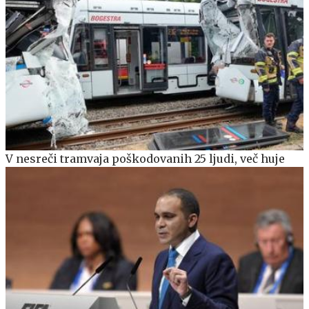
V nesreči tramvaja poškodovanih 25 ljudi, več huje