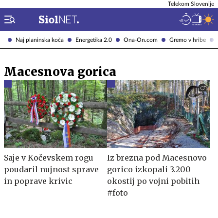
Telekom Slovenije
Naj planinska koča
Energetika 2.0
Ona-On.com
Gremo v hribe
Macesnova gorica
Saje v Kočevskem rogu
Iz brezna pod Macesnovo
poudaril nujnost sprave
gorico izkopali 3.200
in poprave krivic
okostij po vojni pobitih
#foto