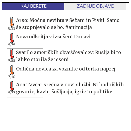
KAJ BERETE
ZADNJE OBJAVE
Arso: Močna nevihta v Sežani in Pivki. Samo
še stopnjevalo se bo. #animacija
8,31
Nova odkritja v izsušeni Donavi
9,79
Svarilo ameriških obveščevalcev: Rusija bi to
lahko storila že jeseni
9,55
Odlična novica za voznike od torka naprej
7,10
Ana Tavčar srečna v novi službi: Ni hodniških
govoric, kavic, šušljanja, igric in politike
9,77