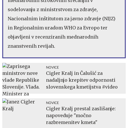
mednarodnih strokovnih srečanjih v
sodelovanju z ministrstvom za zdravje,
Nacionalnim inštitutom za javno zdravje (NIJZ)
in Regionalnim uradom WHO za Evropo ter
objavljeni v recenziranih mednarodnih
znanstvenih revijah.
NOVICE
Cigler Kralj in Čalušić za
nadaljnjo krepitev odpornosti
slovenskega kmetijstva #video
NOVICE
Cigler Kralj prestal zaslišanje:
napoveduje "močno
razbremenitev kmeta"