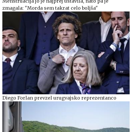
Menstruacija jo je najprej ustavila, nato pa je
zmagala: "Morda sem takrat celo boljša"
Diego Forlan prevzel urugvajsko reprezentanco