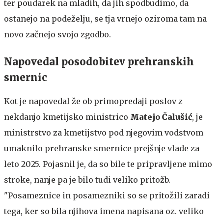
ter poudarek na mladih, da jih spodbudimo, da
ostanejo na podeželju, se tja vrnejo oziroma tam na
novo začnejo svojo zgodbo.
Napovedal posodobitev prehranskih
smernic
Kot je napovedal že ob primopredaji poslov z
nekdanjo kmetijsko ministrico
Matejo Čalušić
, je
ministrstvo za kmetijstvo pod njegovim vodstvom
umaknilo prehranske smernice prejšnje vlade za
leto 2025. Pojasnil je, da so bile te pripravljene mimo
stroke, nanje pa je bilo tudi veliko pritožb.
"Posameznice in posamezniki so se pritožili zaradi
tega, ker so bila njihova imena napisana oz. veliko