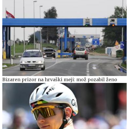
Bizaren prizor na hrvaški meji: mož pozabil ženo