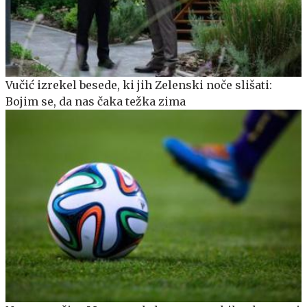
Vučić izrekel besede, ki jih Zelenski noče slišati:
Bojim se, da nas čaka težka zima