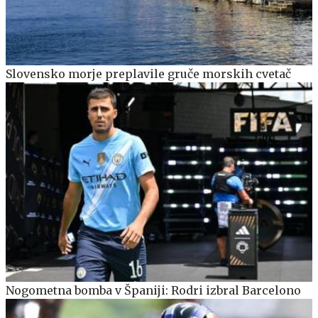
Slovensko morje preplavile gruče morskih cvetač
Nogometna bomba v Španiji: Rodri izbral Barcelono