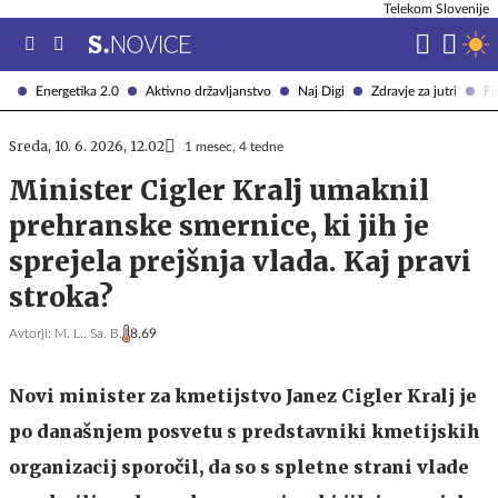
Telekom Slovenije
Energetika 2.0
Aktivno državljanstvo
Naj Digi
Zdravje za jutri
Fi
Sreda, 10. 6. 2026, 12.02
1 mesec, 4 tedne
Minister Cigler Kralj umaknil
prehranske smernice, ki jih je
sprejela prejšnja vlada. Kaj pravi
stroka?
Avtorji:
M. L.,
Sa. B.
8,69
Novi minister za kmetijstvo Janez Cigler Kralj je
po današnjem posvetu s predstavniki kmetijskih
organizacij sporočil, da so s spletne strani vlade