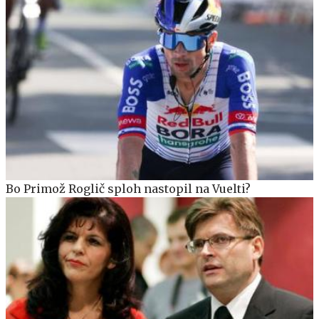
Bo Primož Roglič sploh nastopil na Vuelti?