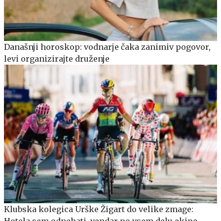
Današnji horoskop: vodnarje čaka zanimiv pogovor,
levi organizirajte druženje
Klubska kolegica Urške Žigart do velike zmage:
Hotela sem odnehati, vendar po vsem delu ekipe