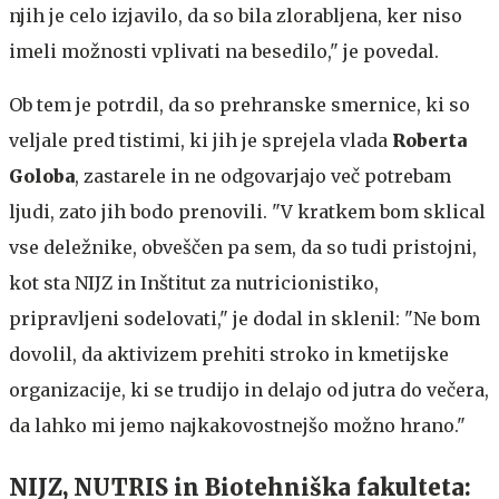
njih je celo izjavilo, da so bila zlorabljena, ker niso
imeli možnosti vplivati na besedilo," je povedal.
Ob tem je potrdil, da so prehranske smernice, ki so
veljale pred tistimi, ki jih je sprejela vlada
Roberta
Goloba
, zastarele in ne odgovarjajo več potrebam
ljudi, zato jih bodo prenovili. "V kratkem bom sklical
vse deležnike, obveščen pa sem, da so tudi pristojni,
kot sta NIJZ in Inštitut za nutricionistiko,
pripravljeni sodelovati," je dodal in sklenil: "Ne bom
dovolil, da aktivizem prehiti stroko in kmetijske
organizacije, ki se trudijo in delajo od jutra do večera,
da lahko mi jemo najkakovostnejšo možno hrano."
NIJZ, NUTRIS in Biotehniška fakulteta: