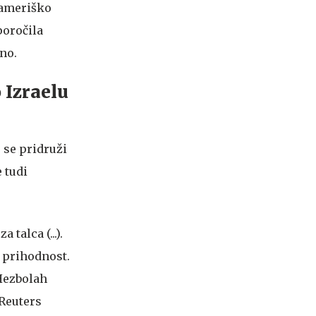
 ameriško
poročila
no.
 Izraelu
 se pridruži
 tudi