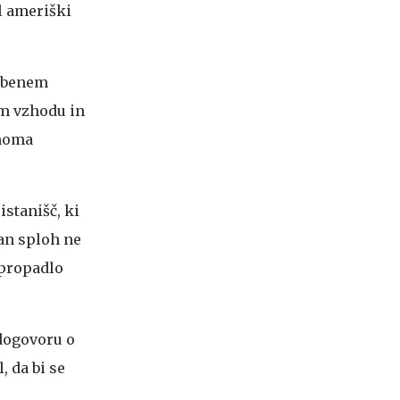
l ameriški
užbenem
em vzhodu in
inoma
stanišč, ki
ran sploh ne
 propadlo
 dogovoru o
, da bi se