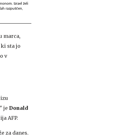
anonom. Izrael želi
olah razpuščen,
u marca,
ki sta jo
o v
lizu
" je
Donald
ja AFP.
e za danes.