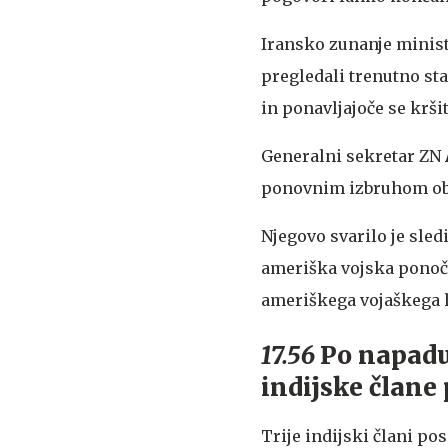
Iransko zunanje minist
pregledali trenutno st
in ponavljajoče se krš
Generalni sekretar ZN
ponovnim izbruhom obs
Njegovo svarilo je sle
ameriška vojska ponoči
ameriškega vojaškega he
17.56
Po napadu
indijske člane
Trije indijski člani po