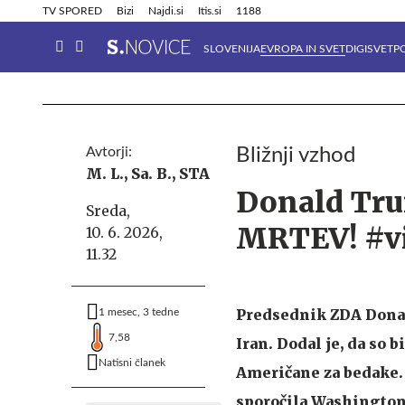
Info in obvestila
Tehnik
TV SPORED
Bizi
Najdi.si
Itis.si
1188
SLOVENIJA
EVROPA IN SVET
DIGISVET
P
Avtorji:
Bližnji vzhod
M. L.,
Sa. B.,
STA
Donald Tru
Sreda,
MRTEV! #v
10. 6. 2026,
11.32
Predsednik ZDA Donal
1 mesec, 3 tedne
7,58
Iran. Dodal je, da so 
Natisni članek
Američane za bedake. 
sporočila Washington