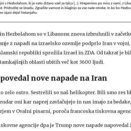
ojni s Hezbolahom, ki je vašo državo vzel za talca (...). Hrepenimo po miru z vami, z Lib
t. Pridružite se Izraelu. Zgradite varnost in blaginjo za vse naše otroke. In ko bo Hezb
o izjavi dejal Netanjahu.
in Hezbolahom so v Libanonu znova izbruhnili v začetk
anje z napadi na izraelsko ozemlje podprlo Iran v vojni, 
slamski republiki sprožila Izrael in ZDA. Od takrat je bil
mkajšnjih oblasti ubitih več kot 3600 ljudi.
povedal nove napade na Iran
o zelo ostro. Sestrelili so naš helikopter. Bili smo res b
ndar oni kar naprej zavlačujejo in nas imajo za bedake,
rjem v Ovalni pisarni, poroča francoska tiskovna agenci
iskovne agencije dpa je Trump nove napade napovedal ž