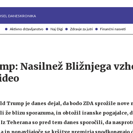
Želite prejemati e-novice?
Uživajmo pametno
OSEL DANES
KRONIKA
Aktivno državljanstvo
Naj Digi
Zdravje za jutri
Finančni nasveti
mp: Nasilnež Bližnjega vzh
ideo
d Trump je danes dejal, da bodo ZDA sprožile nove 
bili že blizu sporazuma, in obtožil iranske pogajalce, 
Iz Teherana so pred tem danes sporočili, da nasprotu
a in ponavljajoče se kršitve premirja spodkopavajo