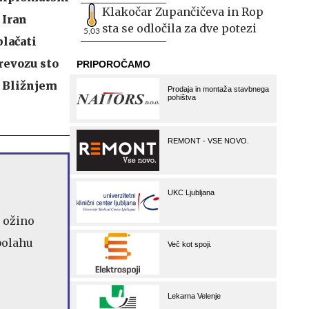
Klakočar Zupančičeva in Rop
 Iran
sta se odločila za dve potezi
5,03
plačati
revozu sto
a Bližnjem
 ožino
bolahu