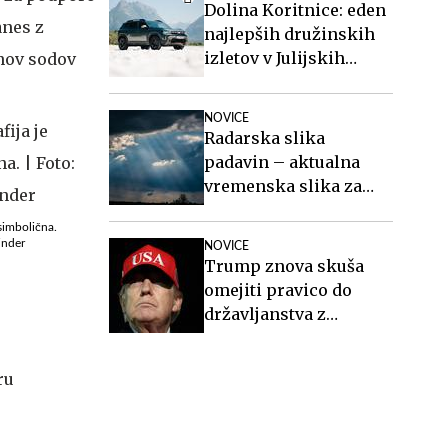
Dolina Koritnice: eden
anes z
najlepših družinskih
izletov v Julijskih
onov sodov
Alpah
NOVICE
Radarska slika
padavin – aktualna
vremenska slika za
Slovenijo
 simbolična.
inder
NOVICE
Trump znova skuša
omejiti pravico do
državljanstva z
rojstvom v ZDA
ru