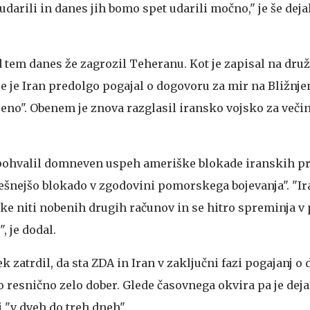
darili in danes jih bomo spet udarili močno," je še deja
 tem danes že zagrozil Teheranu. Kot je zapisal na dr
se je Iran predolgo pogajal o dogovoru za mir na Bližnj
 ceno". Obenem je znova razglasil iransko vojsko za več
o pohvalil domneven uspeh ameriške blokade iranskih pri
spešnejšo blokado v zgodovini pomorskega bojevanja". "I
ske niti nobenih drugih računov in se hitro spreminja v
", je dodal.
ek zatrdil, da sta ZDA in Iran v zaključni fazi pogajanj o
o resnično zelo dober. Glede časovnega okvira pa je dejal
 "v dveh do treh dneh".