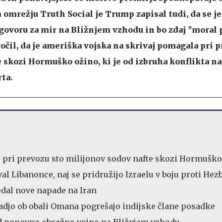
omrežju Truth Social je Trump zapisal tudi, da se je
govoru za mir na Bližnjem vzhodu in bo zdaj "moral 
očil, da je ameriška vojska na skrivaj pomagala pri p
 skozi Hormuško ožino, ki je od izbruha konflikta n
ta.
pri prevozu sto milijonov sodov nafte skozi Hormuško
al Libanonce, naj se pridružijo Izraelu v boju proti Hez
al nove napade na Iran
adjo ob obali Omana pogrešajo indijske člane posadke