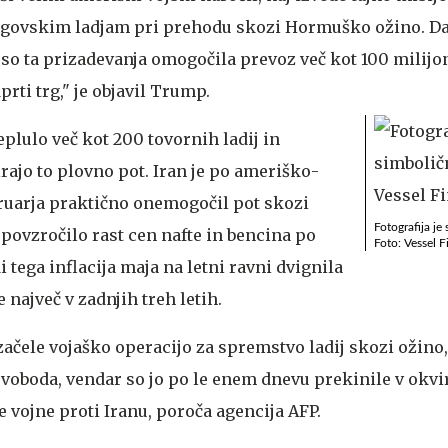
rgovskim ladjam pri prehodu skozi Hormuško ožino. D
so ta prizadevanja omogočila prevoz več kot 100 milij
rti trg," je objavil Trump.
eplulo več kot 200 tovornih ladij in
rajo to plovno pot. Iran je po ameriško-
ruarja praktično onemogočil pot skozi
Fotografija je
povzročilo rast cen nafte in bencina po
Foto: Vessel F
i tega inflacija maja na letni ravni dvignila
e največ v zadnjih treh letih.
začele vojaško operacijo za spremstvo ladij skozi ožino,
oboda, vendar so jo po le enem dnevu prekinile v okvi
 vojne proti Iranu, poroča agencija AFP.