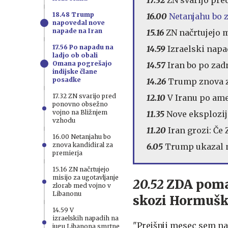
17.32
ZN svarijo pr
18.48 Trump
16.00
Netanjahu bo 
napovedal nove
napade na Iran
15.16
ZN načrtujejo 
17.56 Po napadu na
14.59
Izraelski napa
ladjo ob obali
Omana pogrešajo
14.57
Iran bo po zad
indijske člane
posadke
14.26
Trump znova z
17.32 ZN svarijo pred
12.10
V Iranu po ame
ponovno obsežno
vojno na Bližnjem
11.35
Nove eksplozij
vzhodu
11.20
Iran grozi: Če
16.00 Netanjahu bo
znova kandidiral za
6.05
Trump ukazal n
premierja
15.16 ZN načrtujejo
misijo za ugotavljanje
20.52
ZDA pomag
zlorab med vojno v
Libanonu
skozi Hormušk
14.59 V
izraelskih napadih na
"Prejšnji mesec sem naš
jugu Libanona smrtne