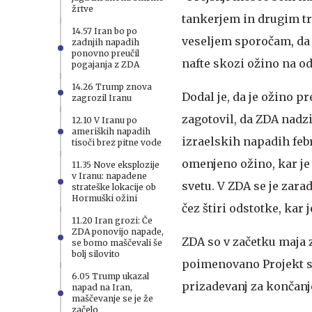
žrtve
tankerjem in drugim t
14.57 Iran bo po
veseljem sporočam, da 
zadnjih napadih
ponovno preučil
nafte skozi ožino na odp
pogajanja z ZDA
14.26 Trump znova
Dodal je, da je ožino pr
zagrozil Iranu
zagotovil, da ZDA nadzi
12.10 V Iranu po
ameriških napadih
izraelskih napadih feb
tisoči brez pitne vode
omenjeno ožino, kar je 
11.35 Nove eksplozije
v Iranu: napadene
svetu. V ZDA se je zarad
strateške lokacije ob
Hormuški ožini
čez štiri odstotke, kar j
11.20 Iran grozi: Če
ZDA ponovijo napade,
ZDA so v začetku maja 
se bomo maščevali še
bolj silovito
poimenovano Projekt sv
6.05 Trump ukazal
prizadevanj za končanje
napad na Iran,
maščevanje se je že
začelo