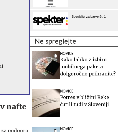
Ne spreglejte
NOVICE
Kako lahko z izbiro
ni
mobilnega paketa
dolgoročno prihranite?
NOVICE
Potres v bližini Reke
čutili tudi v Sloveniji
v nafte
NOVICE
o za podporo