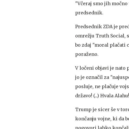
"Včeraj smo jih močno u
predsednik.
Predsednik ZDA je pred
omrežju Truth Social, 
bo zdaj "moral plačati
poraženo.
V ločeni objavi je nat
jo je označil za "naju
posluje, ne plačuje voj
državo! (...) Hvala Alahu!
Trump je sicer še v tor
končanju vojne, ki da b
pogovori lahko končali