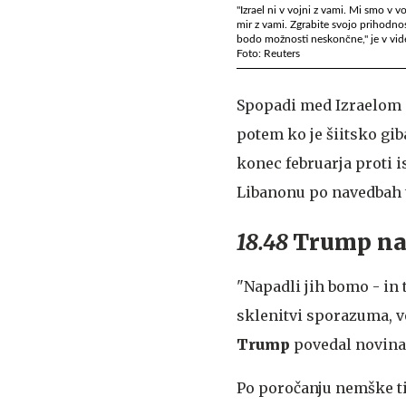
"Izrael ni v vojni z vami. Mi smo v v
mir z vami. Zgrabite svojo prihodnos
bodo možnosti neskončne," je v vide
Foto: Reuters
Spopadi med Izraelom 
potem ko je šiitsko gib
konec februarja proti i
Libanonu po navedbah ta
18.48
Trump na
"Napadli jih bomo - in t
sklenitvi sporazuma, ve
Trump
povedal novina
Po poročanju nemške t