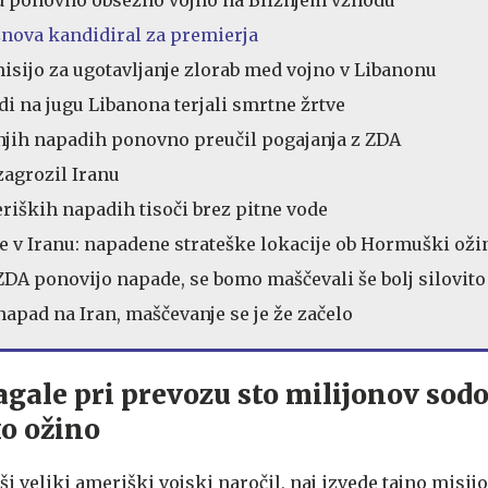
ed ponovno obsežno vojno na Bližnjem vzhodu
znova kandidiral za premierja
misijo za ugotavljanje zlorab med vojno v Libanonu
di na jugu Libanona terjali smrtne žrtve
njih napadih ponovno preučil pogajanja z ZDA
agrozil Iranu
riških napadih tisoči brez pitne vode
e v Iranu: napadene strateške lokacije ob Hormuški oži
 ZDA ponovijo napade, se bomo maščevali še bolj silovito
apad na Iran, maščevanje se je že začelo
ale pri prevozu sto milijonov sodo
o ožino
i veliki ameriški vojski naročil, naj izvede tajno misij