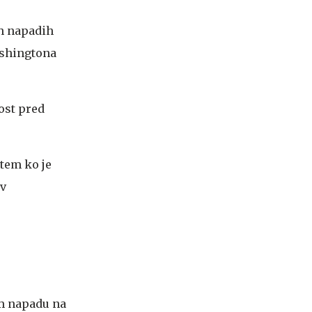
ih napadih
ashingtona
ost pred
tem ko je
ev
em napadu na