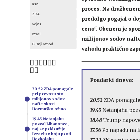
Iran
proces. Na družbenem 
ZDA
predolgo pogajal o do
vojna
ceno". Obenem je spor
Izrael
milijonov sodov nafte
Bližnji vzhod
vzhodu praktično zapr
Poudarki dneva:
20.52 ZDA pomagale
pri prevozu sto
milijonov sodov
20.52
ZDA pomagale 
nafte skozi
Hormuško ožino
19.45
Netanjahu pozv
19.45 Netanjahu
18.48
Trump napoved
pozval Libanonce,
naj se pridružijo
17.56
Po napadu na l
Izraelu v boju proti
Hezbolahu