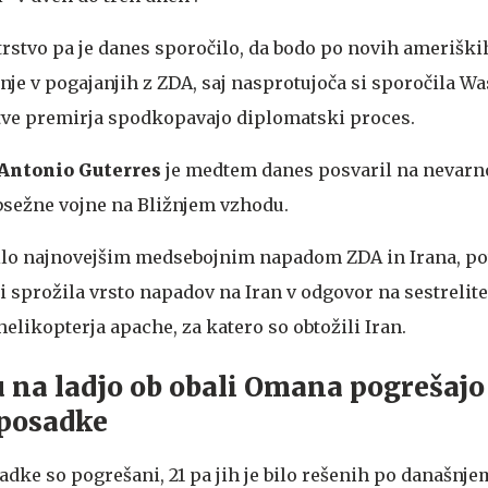
rstvo pa je danes sporočilo, da bodo po novih amerišk
anje v pogajanjih z ZDA, saj nasprotujoča si sporočila W
itve premirja spodkopavajo diplomatski proces.
Antonio Guterres
je medtem danes posvaril na nevarn
ežne vojne na Bližnjem vzhodu.
dilo najnovejšim medsebojnim napadom ZDA in Irana, po
 sprožila vrsto napadov na Iran v odgovor na sestrelit
likopterja apache, za katero so obtožili Iran.
 na ladjo ob obali Omana pogrešajo
 posadke
sadke so pogrešani, 21 pa jih je bilo rešenih po današnj