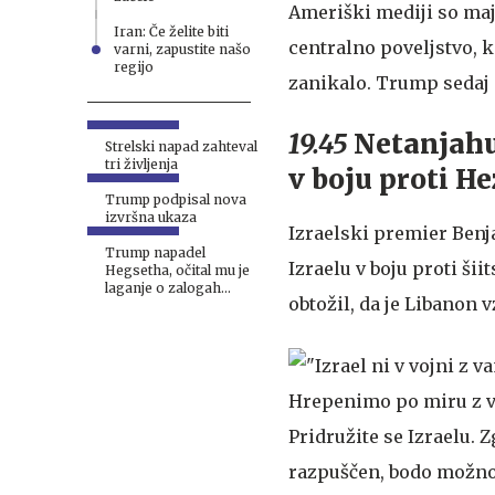
Ameriški mediji so maj
Iran: Če želite biti
centralno poveljstvo, k
varni, zapustite našo
regijo
zanikalo. Trump sedaj p
19.45
Netanjahu 
Strelski napad zahteval
tri življenja
v boju proti H
Trump podpisal nova
izvršna ukaza
Izraelski premier Benj
Trump napadel
Izraelu v boju proti ši
Hegsetha, očital mu je
laganje o zalogah
obtožil, da je Libanon 
streliva