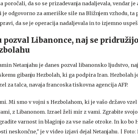
a poročali, da so se prizadevanja nadaljevala, vendar je
i je odgovorno za ameriške sile na Bližnjem vzhodu, ta 
ravi, da se je operacija nadaljevala in to izjemno uspeš
pozval Libanonce, naj se pridružijo
ezbolahu
amin Netanjahu je danes pozval libanonsko ljudstvo, naj
itskemu gibanju Hezbolah, ki ga podpira Iran. Hezbolah je
vzel za talca, navaja francoska tiskovna agencija AFP.