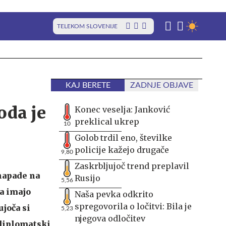
TELEKOM SLOVENIJE
KAJ BERETE
ZADNJE OBJAVE
oda je
Konec veselja: Janković
preklical ukrep
10
Golob trdil eno, številke
policije kažejo drugače
9,80
Zaskrbljujoč trend preplavil
napade na
Rusijo
5,56
da imajo
Naša pevka odkrito
spregovorila o ločitvi: Bila je
joča si
5,23
njegova odločitev
 diplomatski