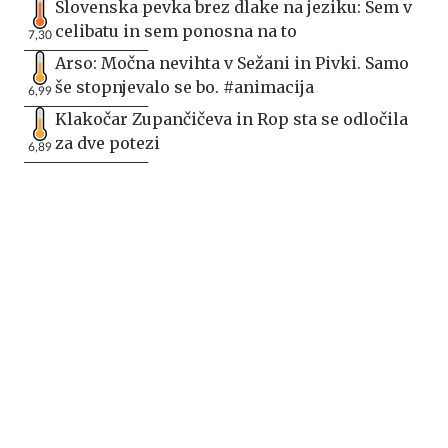
Slovenska pevka brez dlake na jeziku: Sem v
celibatu in sem ponosna na to
7,30
Arso: Močna nevihta v Sežani in Pivki. Samo
še stopnjevalo se bo. #animacija
6,99
Klakočar Zupančičeva in Rop sta se odločila
za dve potezi
6,89