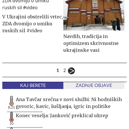
V Ukrajini obstrelili vrtec,
ZDA dvomijo o umiku
ruskih sil #video
Navdih, tradicija in
optimizem skrivnostne
ukrajinske vasi
1
2
KAJ BERETE
ZADNJE OBJAVE
Ana Tavčar srečna v novi službi: Ni hodniških
govoric, kavic, šušljanja, igric in politike
8,21
Konec veselja: Janković preklical ukrep
10