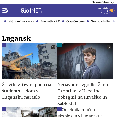
Telekom Slovenije
Naj planinska koča
Energetika 2.0
Ona-On.com
Gremo v hribe
Lugansk
Število žrtev napada na
Nenavadna zgodba Žana
študentski dom v
Trontlja: iz Ukrajine
Lugansku naraslo
pobegnil na Hrvaško in
zablestel