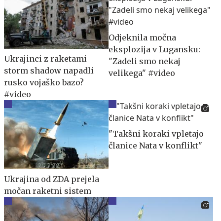
Odjeknila močna
eksplozija v Lugansku:
Ukrajinci z raketami
"Zadeli smo nekaj
storm shadow napadli
velikega" #video
rusko vojaško bazo?
#video
"Takšni koraki vpletajo
članice Nata v konflikt"
Ukrajina od ZDA prejela
močan raketni sistem