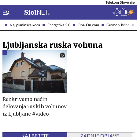
Telekom Slovenije
Naj planinska koča
Energetika 2.0
Ona-On.com
Gremo v hribe
Ljubljanska ruska vohuna
Razkrivamo način
delovanja ruskih vohunov
iz Ljubljane #video
KAJ BERETE
ZADNJE OBJAVE