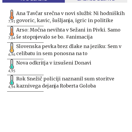
Ana Tavčar srečna v novi službi: Ni hodniških
govoric, kavic, šušljanja, igric in politike
7,91
Arso: Močna nevihta v Sežani in Pivki. Samo
še stopnjevalo se bo. #animacija
7,64
Slovenska pevka brez dlake na jeziku: Sem v
celibatu in sem ponosna na to
6,96
Nova odkritja v izsušeni Donavi
4,95
Rok Snežič policiji naznanil sum storitve
kaznivega dejanja Roberta Goloba
4,94