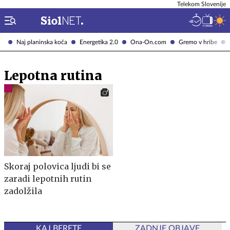
Telekom Slovenije
Naj planinska koča
Energetika 2.0
Ona-On.com
Gremo v hribe
Lepotna rutina
Skoraj polovica ljudi bi se
zaradi lepotnih rutin
zadolžila
KAJ BERETE
ZADNJE OBJAVE