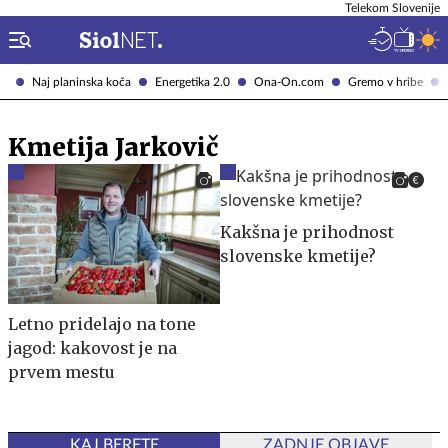
Telekom Slovenije
Naj planinska koča
Energetika 2.0
Ona-On.com
Gremo v hribe
Kmetija Jarkovič
Kakšna je prihodnost
slovenske kmetije?
Letno pridelajo na tone
jagod: kakovost je na
prvem mestu
KAJ BERETE
ZADNJE OBJAVE