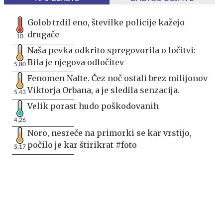
Golob trdil eno, številke policije kažejo
drugače
10
Naša pevka odkrito spregovorila o ločitvi:
Bila je njegova odločitev
5,80
Fenomen Nafte. Čez noč ostali brez milijonov
Viktorja Orbana, a je sledila senzacija.
5,43
Velik porast hudo poškodovanih
4,26
Noro, nesreče na primorki se kar vrstijo,
počilo je kar štirikrat #foto
5,17