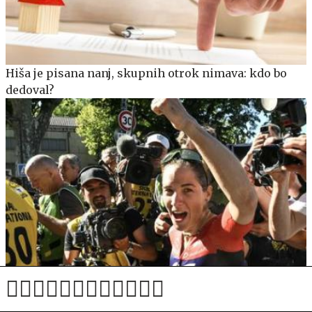
Hiša je pisana nanj, skupnih otrok nimava: kdo bo
dedoval?
Menstruacija jo je najprej ustavila, nato pa je