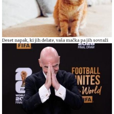
Deset napak, ki jih delate, vaša mačka pa jih sovraži