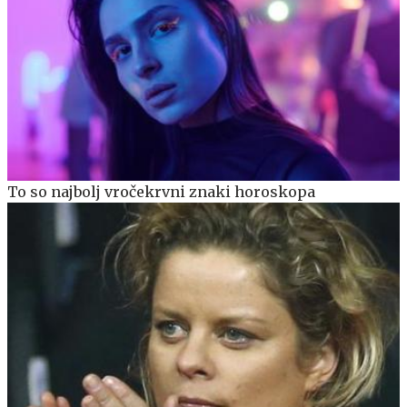
To so najbolj vročekrvni znaki horoskopa