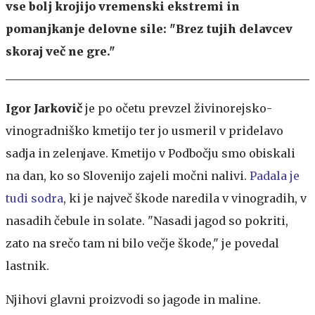
vse bolj krojijo vremenski ekstremi in
pomanjkanje delovne sile: "Brez tujih delavcev
skoraj več ne gre."
Igor Jarkovič
je po očetu prevzel živinorejsko-
vinogradniško kmetijo ter jo usmeril v pridelavo
sadja in zelenjave. Kmetijo v Podbočju smo obiskali
na dan, ko so Slovenijo zajeli močni nalivi.
Padala je
tudi sodra
, ki je največ škode naredila v vinogradih, v
nasadih čebule in solate. "Nasadi jagod so pokriti,
zato na srečo tam ni bilo večje škode," je povedal
lastnik.
Njihovi glavni proizvodi so jagode in maline.