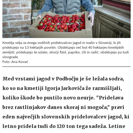
Kmetija velja za enega vodilnih pridelovalcev jagod in malin v Sloveniji, ki jih
pridelujejo na 13 hektarjih površin. Obdelujejo več kot 40 hektarjev kmetijskih
zemljišč, pridelujejo še solato, stročji fižol, papriko, čili in radič, obdelujejo pa tudi
vinograde.
Foto: Ana Kovač
Med vrstami jagod v Podbočju je še ležala sodra,
ko so na kmetiji Igorja Jarkoviča že razmišljali,
koliko škode bo pustilo novo neurje. "Pridelava
brez rastlinjakov danes skoraj ni mogoča," pravi
eden največjih slovenskih pridelovalcev jagod, ki
letno pridela tudi do 120 ton tega sadeža. Letine