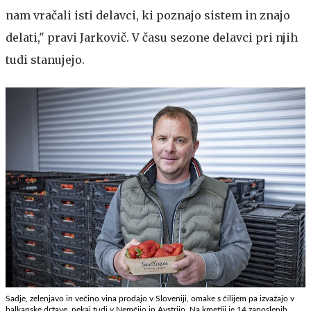
nam vračali isti delavci, ki poznajo sistem in znajo
delati," pravi Jarkovič. V času sezone delavci pri njih
tudi stanujejo.
Sadje, zelenjavo in večino vina prodajo v Sloveniji, omake s čilijem pa izvažajo v
balkanske države, nekaj tudi v Nemčijo in Avstrijo. Na kmetiji je 14 zaposlenih.