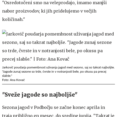
"Osredotočeni smo na veleprodajo, imamo manjši
nabor proizvodov, ki jih pridelujemo v večjih
količinah."
Jarkovič poudarja pomembnost uživanja jagod med sezono, saj so takrat najboljše.
"Jagode zunaj sezone so trde, čvrste in v notranjosti bele, po okusu pa precej
slabše."
Foto: Ana Kovač
"Sveže jagode so najboljše"
Sezona jagod v Podbočju se začne konec aprila in
traja približno en mesec, do sredine junija. "Takrat je