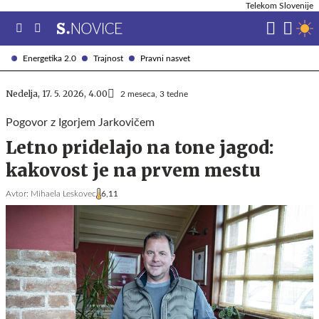
Telekom Slovenije
Energetika 2.0
Trajnost
Pravni nasvet
Nedelja, 17. 5. 2026, 4.00
2 meseca, 3 tedne
Pogovor z Igorjem Jarkovičem
Letno pridelajo na tone jagod:
kakovost je na prvem mestu
Avtor:
Mihaela Leskovec
6,11