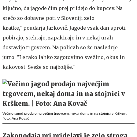
ključno, da jagode čim prej pridejo do kupcev. Na
srečo so dobavne poti v Sloveniji zelo
kratke," poudarja Jarkovič. Jagode vsak dan sproti
pobirajo, stehtajo, zapakirajo in v nekaj urah
dostavijo trgovcem. Na policah so že naslednje
jutro. "Le tako lahko zagotovimo svežino, okus in
kakovost. Sveže so najboljše."
Večino jagod prodajo največjim trgovcem, nekaj doma in na stojnici v Krškem.
Foto: Ana Kovač
Zakonodaja pri pridelavi je zelo stroga