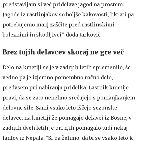
predstavljam si več pridelave jagod na prostem.
Jagode iz rastlinjakov so boljše kakovosti, hkrati pa
potrebujemo manj zaščite pred rastlinskimi
boleznimi in škodljivci," doda Jarkovič.
Brez tujih delavcev skoraj ne gre več
Delo na kmetiji se je v zadnjih letih spremenilo, še
vedno pa je izjemno pomembno ročno delo,
predvsem pri nabiranju pridelka. Lastnik kmetije
pravi, da se zato nenehno srečujejo s pomanjkanjem
delovne sile. Sami vsako leto iščejo sezonske
delavce, na kmetiji že pomagajo delavci iz Bosne, v
zadnjih dveh letih je pri njih pomagalo tudi nekaj
fantov iz Nepala. "Si pa želimo, da bi se vsako leto k