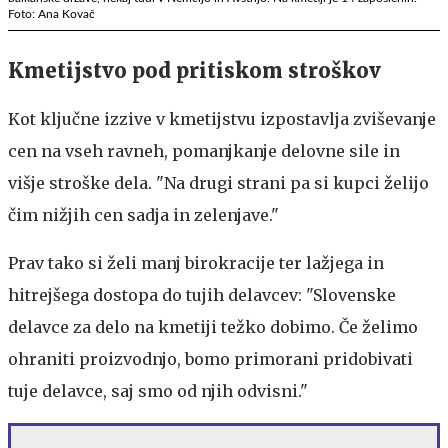
Foto: Ana Kovač
Kmetijstvo pod pritiskom stroškov
Kot ključne izzive v kmetijstvu izpostavlja zviševanje
cen na vseh ravneh, pomanjkanje delovne sile in
višje stroške dela. "Na drugi strani pa si kupci želijo
čim nižjih cen sadja in zelenjave."
Prav tako si želi manj birokracije ter lažjega in
hitrejšega dostopa do tujih delavcev: "Slovenske
delavce za delo na kmetiji težko dobimo. Če želimo
ohraniti proizvodnjo, bomo primorani pridobivati
tuje delavce, saj smo od njih odvisni."