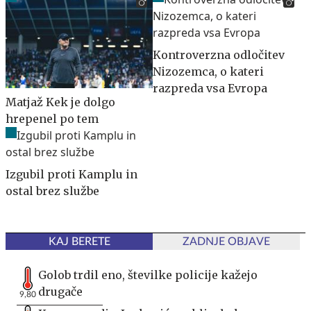
Kontroverzna odločitev
Nizozemca, o kateri
razpreda vsa Evropa
Matjaž Kek je dolgo
hrepenel po tem
Izgubil proti Kamplu in
ostal brez službe
KAJ BERETE
ZADNJE OBJAVE
Golob trdil eno, številke policije kažejo
drugače
9,80