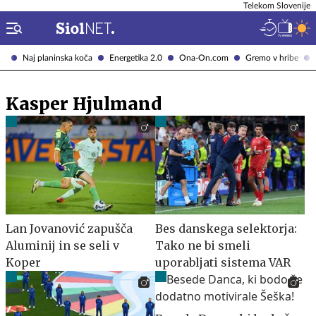
Telekom Slovenije
Naj planinska koča
Energetika 2.0
Ona-On.com
Gremo v hribe
Kasper Hjulmand
Lan Jovanović zapušča
Bes danskega selektorja:
Aluminij in se seli v
Tako ne bi smeli
Koper
uporabljati sistema VAR