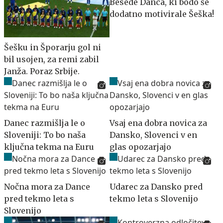
Besede Danca, ki bodo še
dodatno motivirale Šeška!
Šešku in Šporarju gol ni
bil usojen, za remi zabil
Janža. Poraz Srbije.
Danec razmišlja le o
Vsaj ena dobra novica za
Sloveniji: To bo naša
Dansko, Slovenci v en
ključna tekma na Euru
glas opozarjajo
Nočna mora za Dance
Udarec za Dansko pred
pred tekmo leta s
tekmo leta s Slovenijo
Slovenijo