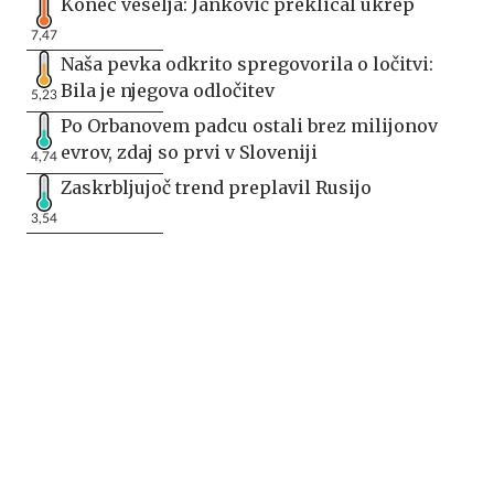
Konec veselja: Janković preklical ukrep
7,47
Naša pevka odkrito spregovorila o ločitvi:
Bila je njegova odločitev
5,23
Po Orbanovem padcu ostali brez milijonov
evrov, zdaj so prvi v Sloveniji
4,74
Zaskrbljujoč trend preplavil Rusijo
3,54